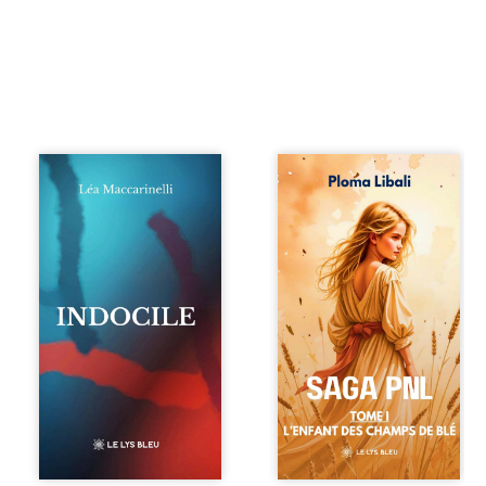
Quatre parties.
Autrefois, les
Quatre refus.
champs d’Atlantis
Quatre visages
vibraient sous le
d’une existence en
vent et les enfants
friction. Entre les
couraient dans les
silences qu’on ne
blés. Puis la
déchiffre pas, les
couronne plia le
amours qu’on
genou, livrant son
dérange, les corps
peuple à l’ombre
qu’on administre
d’Ivorny. À Atove,
et les liens qu’on
Luwel aurait pu
sabote, cet
disparaître dans
ouvrage parle à
les ruines de son
celles et ceux qui
destin ; pourtant,
vivent trop fort,
sous les pierres
trop vrai, trop tôt.
d’un temple
Indocile est une
oublié, des