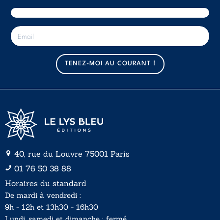
E
-
m
a
TENEZ-MOI AU COURANT !
i
l
*
40, rue du Louvre 75001 Paris
01 76 50 38 88
Horaires du standard
De mardi à vendredi :
9h - 12h et 13h30 - 16h30
Lundi, samedi et dimanche : fermé