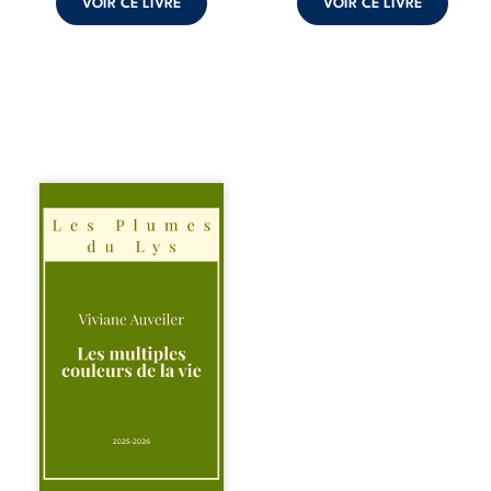
VOIR CE LIVRE
VOIR CE LIVRE
Trois récits, trois
existences saisies
à l’instant où tout
bascule. Une
amitié meurtrie
cherche
l’apaisement, un
couple vacillant
recouvre
l’espérance, tandis
qu’une femme
interroge les faux
éclats des fêtes
pour en retrouver
le sens profond.
Entre souvenirs,