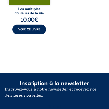
blessures et
désillusions, Les
Les multiples
multiples couleurs
couleurs de la vie
de la vie explore la
10,00
€
force des liens, le
poids des non-dits
et la ...
VOIR CE LIVRE
Inscription à la newsletter
Inscrivez-vous à notre newsletter et recevez nos
dernières nouvelles.
E-mail