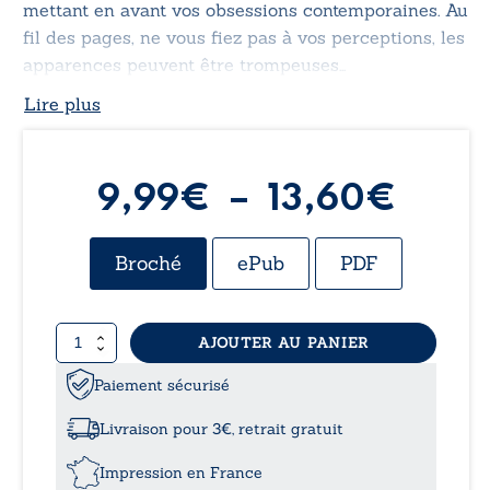
mettant en avant vos obsessions contemporaines. Au
fil des pages, ne vous fiez pas à vos perceptions, les
apparences peuvent être trompeuses…
Lire plus
Plag
9,99
€
–
13,60
€
de
Broché
ePub
PDF
prix :
quantité
AJOUTER AU PANIER
9,99
de
L’amour
Paiement sécurisé
à
rend
les
Livraison pour 3€, retrait gratuit
chats
13,6
aveugles
Impression en France
et