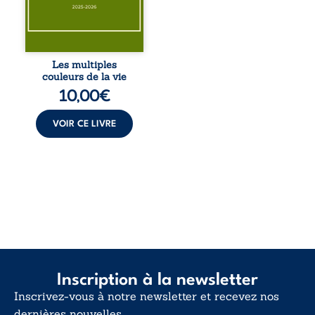
pour en retrouver
le sens profond.
Entre souvenirs,
blessures et
désillusions, Les
Les multiples
multiples couleurs
couleurs de la vie
de la vie explore la
10,00
€
force des liens, le
poids des non-dits
et la ...
VOIR CE LIVRE
Inscription à la newsletter
Inscrivez-vous à notre newsletter et recevez nos
dernières nouvelles.