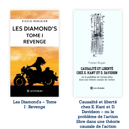
Revenge est à la
Sommes-nous
tête des
vraiment libres si
Diamond’s, un clan
chacun de nos
de motards aussi
actes s’inscrit
réputé et respecté
dans une chaîne
que redouté dans
de causes ? À
tout le pays. Rien
travers une
ne la prédestinait
confrontation
à cette vie, mais
entre les pensées
les épreuves ont
d’Emmanuel Kant
forgé une femme
et de Donald
dure, inaccessible
Davidson, cet
et résolue à ne
essai explore les
jamais dévoiler
liens entre libre
ses faiblesses,
arbitre,
jusqu’à ce que le
déterminisme
mystérieux Juan
causal et
croise sa route.
responsabilité. De
Les Diamond’s – Tome
Causalité et liberté
Chef d’une famille
la volonté
I : Revenge
chez E. Kant et D.
de Nomads, Juan
kantienne au
Davidson – ou le
porte lui aussi le
monisme anomal
problème de l’action
poids ...
de Davidson, il
libre dans une théorie
interroge la
causale de l’action
manière dont les