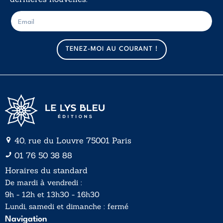
E
E
-
-
m
m
a
a
TENEZ-MOI AU COURANT !
i
i
l
l
*
40, rue du Louvre 75001 Paris
01 76 50 38 88
Horaires du standard
De mardi à vendredi :
9h - 12h et 13h30 - 16h30
Lundi, samedi et dimanche : fermé
Navigation