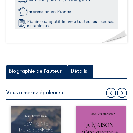
tilleul
16,0
cévenol
Impression en France
Fichier compatible avec toutes les liseuses
et tablettes
Biographie de l'auteur
Détails
Vous aimerez également
Que reste-t-il de
Nous sommes en
l’enfance lorsque
1979, soit 15 ans
la maladie impose
après le décès du
ses propres règles
patriarche
? L’empreinte
Anatole-Eustache.