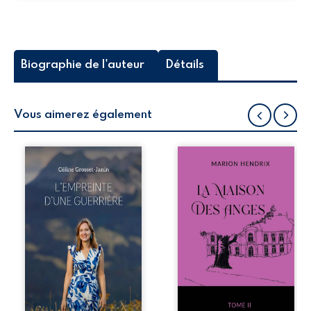
Biographie de l'auteur
Détails
Vous aimerez également
Que reste-t-il de
Nous sommes en
l’enfance lorsque
1979, soit 15 ans
la maladie impose
après le décès du
ses propres règles
patriarche
? L’empreinte
Anatole-Eustache.
d’une guerrière
La famille devra
livre, sans détour,
affronter non
le récit d’un
seulement un
quotidien
inconnu qui rôde
bouleversé par la
autour du
maladie
domaine et dont
chronique,
Firmin, le fidèle
l’errance médicale
majordome,