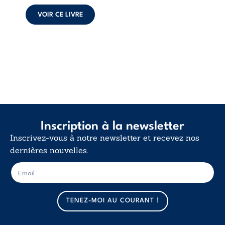
poids des non-dits
et la ...
VOIR CE LIVRE
Inscription à la newsletter
Inscrivez-vous à notre newsletter et recevez nos
dernières nouvelles.
E
E
-
-
m
m
a
a
TENEZ-MOI AU COURANT !
i
i
l
l
*