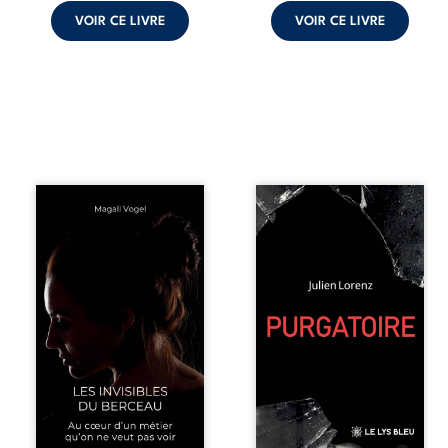
VOIR CE LIVRE
VOIR CE LIVRE
Qui prend soin de
Vingt années
celles et ceux
d’écriture, de
auxquels nous
blessures,
confions nos
d’émotions et de
enfants ? Derrière
pensées se
la douceur
rencontrent dans
apparente des
ce recueil
maisons d’accueil
profondément
se joue une réalité
intime. Entre
que nul ne
nouvelles
soupçonne :
autobiographiques,
rémunérations
poèmes bruts,
dérisoires,
pamphlets et
solitude,
réflexions
épuisement,
philosophiques,