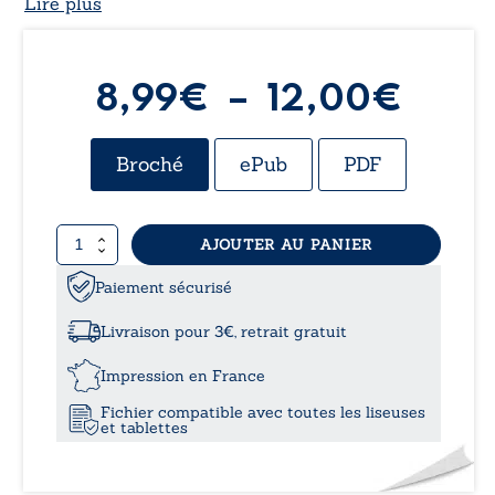
Lire plus
Plag
8,99
€
–
12,00
€
de
Broché
ePub
PDF
prix :
quantité
AJOUTER AU PANIER
8,99
de
La
Paiement sécurisé
à
chèvre
à
Livraison pour 3€, retrait gratuit
trois
12,0
pieds
Impression en France
-
Fichier compatible avec toutes les liseuses
Et
et tablettes
autres
nouvelles