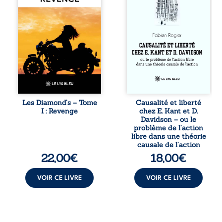
tout le pays. Rien
travers une
ne la prédestinait
confrontation
à cette vie, mais
entre les pensées
les épreuves ont
d’Emmanuel Kant
forgé une femme
et de Donald
dure, inaccessible
Davidson, cet
et résolue à ne
essai explore les
jamais dévoiler
liens entre libre
ses faiblesses,
arbitre,
jusqu’à ce que le
déterminisme
mystérieux Juan
causal et
croise sa route.
responsabilité. De
Les Diamond’s – Tome
Causalité et liberté
Chef d’une famille
la volonté
I : Revenge
chez E. Kant et D.
de Nomads, Juan
kantienne au
Davidson – ou le
porte lui aussi le
monisme anomal
problème de l’action
poids ...
de Davidson, il
libre dans une théorie
interroge la
causale de l’action
manière dont les
22,00
€
18,00
€
intentions et les
croyances
peuvent ...
VOIR CE LIVRE
VOIR CE LIVRE