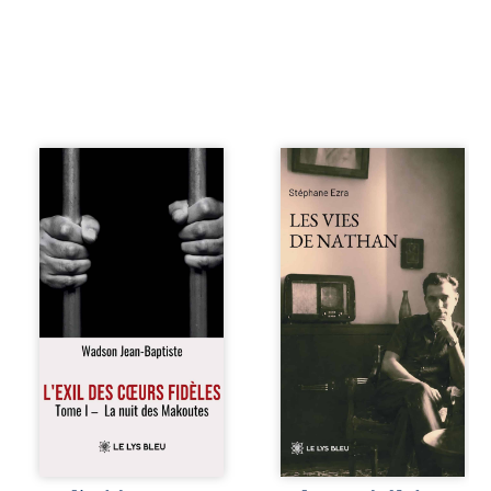
« Une nuit suffit
Les vies de
parfois pour briser
Nathan est un
une famille… mais
recueil de poésie
certaines fidélités
né en trois jours,
traversent les
au printemps
années. » Haïti,
2026. Pour la
sous la dictature
première fois,
des Duvalier. La
Stéphane Ezra,
peur s’étend
médium, a pu
jusque dans les
communiquer
villages les plus
avec son père,
reculés. À Bainet,
disparu depuis
Jean-Joël Joli
plus de vingt ans
mène une
et qu’il n’a jamais
existence paisible
connu. De ce
avec sa famille.
dialogue par-delà
Chef de section
la mort naissent
respecté, il refuse
des poèmes qui