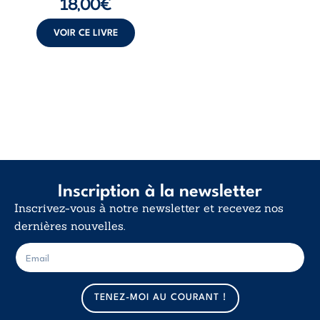
18,00
€
insurrection
calme. Une
déclaration
VOIR CE LIVRE
d’existence pour ...
Inscription à la newsletter
Inscrivez-vous à notre newsletter et recevez nos
dernières nouvelles.
E
E
-
-
m
m
a
a
TENEZ-MOI AU COURANT !
i
i
l
l