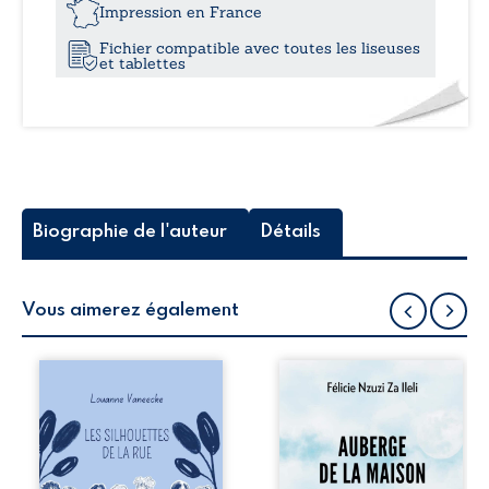
13,8
l’amour,
Impression en France
l’aventure,
Fichier compatible avec toutes les liseuses
l’espoir
et tablettes
et
quelques
robots...
Biographie de l'auteur
Détails
Vous aimerez également
Les silhouettes de
Auberge de la
la rue donne la
maison de la
parole à six
justice est un
personnages
récit-témoignage
ordinaires,
consacré au
traversés par des
parcours