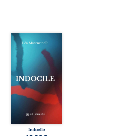
Quatre parties.
Quatre refus.
Quatre visages
d’une existence en
friction. Entre les
silences qu’on ne
déchiffre pas, les
amours qu’on
dérange, les corps
qu’on administre
et les liens qu’on
sabote, cet
ouvrage parle à
celles et ceux qui
vivent trop fort,
trop vrai, trop tôt.
Indocile est une
traversée. Une
Indocile
langue nue. Une