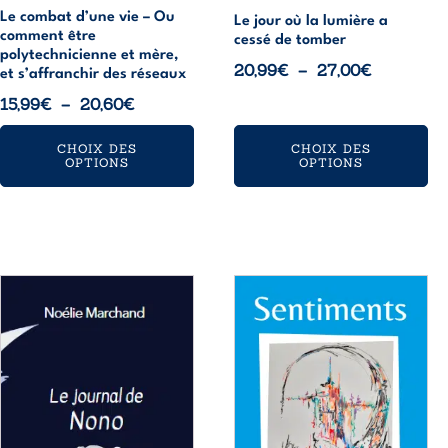
Le combat d’une vie – Ou
page
page
Le jour où la lumière a
comment être
cessé de tomber
du
du
polytechnicienne et mère,
Plage
20,99
€
–
27,00
€
produit
produit
et s’affranchir des réseaux
de
Plage
15,99
€
–
20,60
€
prix :
de
20,99€
CHOIX DES
CHOIX DES
prix :
OPTIONS
OPTIONS
à
15,99€
27,00€
à
20,60€
Ce
Ce
produit
produit
a
a
plusieurs
plusieurs
variations.
variations.
Les
Les
options
options