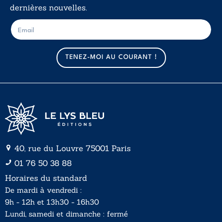
dernières nouvelles.
E
E
-
-
m
m
a
a
TENEZ-MOI AU COURANT !
i
i
l
l
*
40, rue du Louvre 75001 Paris
01 76 50 38 88
Horaires du standard
De mardi à vendredi :
9h - 12h et 13h30 - 16h30
Lundi, samedi et dimanche : fermé