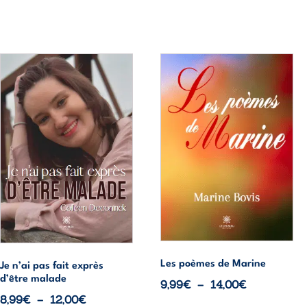
à
12,00€
Ce
Ce
produit
produit
a
a
plusieurs
plusieurs
variations.
variations.
Les
Les
options
options
peuvent
peuvent
être
être
choisies
choisies
sur
sur
la
la
Les poèmes de Marine
page
page
Je n’ai pas fait exprès
d’être malade
du
du
Plage
9,99
€
–
14,00
€
Plage
8,99
€
–
12,00
€
produit
produit
de