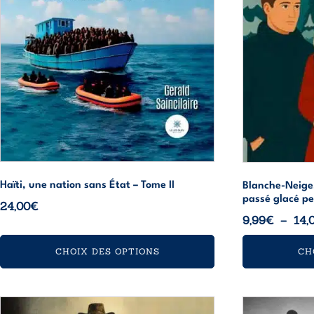
être
être
choisies
choisies
sur
sur
la
la
page
page
du
du
produit
produit
Haïti, une nation sans État – Tome II
Blanche-Neige,
passé glacé pe
24,00
€
9,99
€
–
14,
CHOIX DES OPTIONS
CH
Ce
Ce