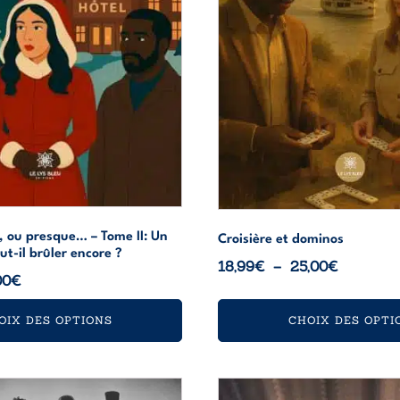
être
choisies
sur
la
page
du
produit
 ou presque… – Tome II: Un
Croisière et dominos
ut-il brûler encore ?
Plage
18,99
€
–
25,00
€
Plage
00
€
de
de
prix :
OIX DES OPTIONS
CHOIX DES OPTI
prix :
18,99€
9,99€
à
à
25,00€
Ce
14,00€