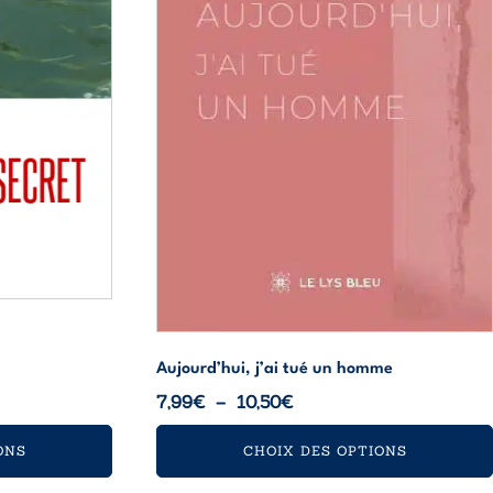
être
choisies
sur
la
page
du
produit
Aujourd’hui, j’ai tué un homme
Plage
7,99
€
–
10,50
€
de
ONS
CHOIX DES OPTIONS
prix :
7,99€