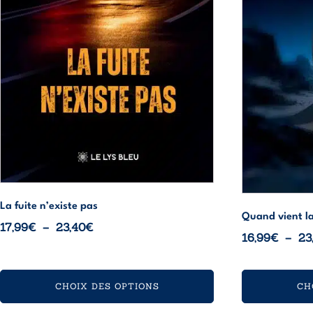
être
être
choisies
choisies
sur
sur
la
la
page
page
du
du
produit
produit
La fuite n’existe pas
Quand vient la
Plage
17,99
€
–
23,40
€
16,99
€
–
23
de
prix :
17,99€
CHOIX DES OPTIONS
CH
à