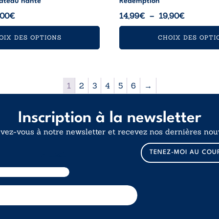
âteau hanté
Rédemption
Plage
Plage
,00
€
14,99
€
–
19,90
€
de
de
OIX DES OPTIONS
CHOIX DES OPTI
prix :
prix :
12,99€
14,99€
à
à
17,00€
19,90€
1
2
3
4
5
6
→
Inscription à la newsletter
ivez-vous à notre newsletter et recevez nos dernières nouv
TENEZ-MOI AU COU
E-mail