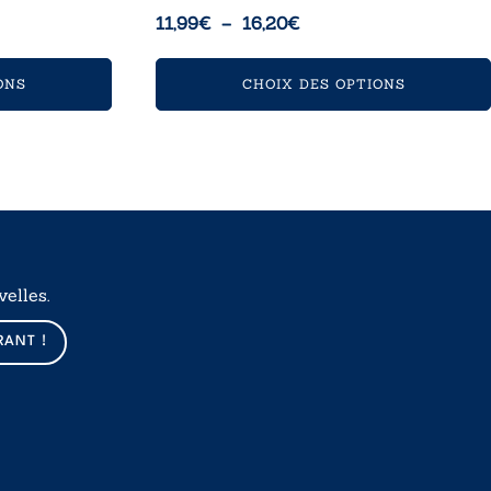
Plage
11,99
€
–
16,20
€
de
prix :
ONS
CHOIX DES OPTIONS
11,99€
à
16,20€
elles.
RANT !