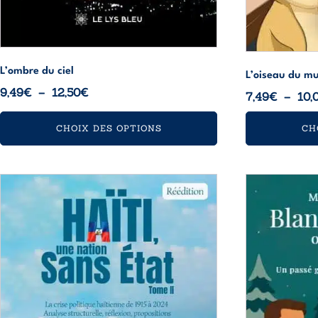
L’ombre du ciel
L’oiseau du m
Plage
9,49
€
–
12,50
€
7,49
€
–
10,
de
prix :
CHOIX DES OPTIONS
CH
9,49€
à
12,50€
Ce
Ce
produit
produit
a
a
plusieurs
plusieurs
variations.
variations.
Les
Les
options
options
peuvent
peuvent