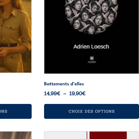
être
choisies
sur
la
page
du
produit
Battements d’elles
Plage
14,99
€
–
19,90
€
de
prix :
ONS
CHOIX DES OPTIONS
14,99€
à
19,90€
Ce