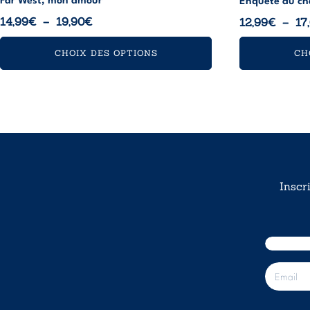
Far West, mon amour
Enquête au ch
Plage
14,99
€
–
19,90
€
12,99
€
–
17
de
CHOIX DES OPTIONS
CH
prix :
14,99€
à
19,90€
Inscr
E
-
m
a