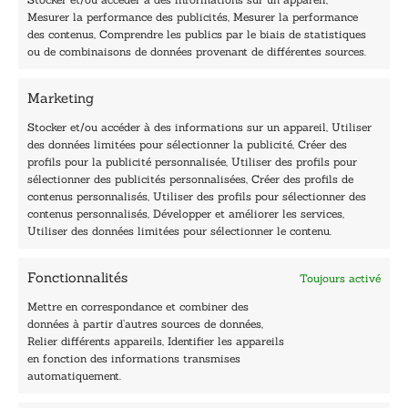
Mesurer la performance des publicités, Mesurer la performance
des contenus, Comprendre les publics par le biais de statistiques
40, rue du Louvre 75001 Paris
ou de combinaisons de données provenant de différentes sources.
01 76 50 38 88
Marketing
Horaires du standard
De mardi à vendredi :
Stocker et/ou accéder à des informations sur un appareil, Utiliser
des données limitées pour sélectionner la publicité, Créer des
9h - 12h et 13h30 - 16h30
profils pour la publicité personnalisée, Utiliser des profils pour
Lundi, samedi et dimanche : fermé
sélectionner des publicités personnalisées, Créer des profils de
Navigation
contenus personnalisés, Utiliser des profils pour sélectionner des
contenus personnalisés, Développer et améliorer les services,
Accueil
Utiliser des données limitées pour sélectionner le contenu.
Être édité
Contactez-nous
Fonctionnalités
Toujours activé
Les Plumes du Lys Bleu
Prix sciences humaines et sociales
Mettre en correspondance et combiner des
Nos collections
données à partir d’autres sources de données,
Nos auteurs
Relier différents appareils, Identifier les appareils
Catalogue
en fonction des informations transmises
automatiquement.
Littérature