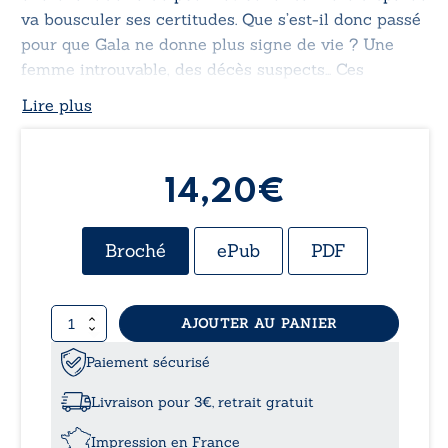
va bousculer ses certitudes. Que s’est-il donc passé
pour que Gala ne donne plus signe de vie ? Une
femme introuvable, des décès suspects… Ces
événements conduiront les deux hommes dans un
Lire plus
road trip sur les routes du Sud-Ouest et bien au-
delà.
14,20€
Broché
ePub
PDF
quantité
AJOUTER AU PANIER
de
Silences
Paiement sécurisé
Livraison pour 3€, retrait gratuit
Impression en France