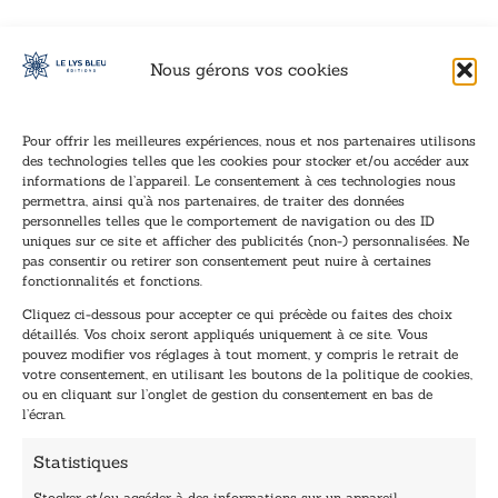
Nous gérons vos cookies
Pour offrir les meilleures expériences, nous et nos partenaires utilisons
des technologies telles que les cookies pour stocker et/ou accéder aux
informations de l’appareil. Le consentement à ces technologies nous
Inscription à la newsletter
permettra, ainsi qu’à nos partenaires, de traiter des données
Inscrivez-vous à notre newsletter et recevez nos
personnelles telles que le comportement de navigation ou des ID
uniques sur ce site et afficher des publicités (non-) personnalisées. Ne
dernières nouvelles.
pas consentir ou retirer son consentement peut nuire à certaines
E
*
fonctionnalités et fonctions.
-
*
Cliquez ci-dessous pour accepter ce qui précède ou faites des choix
m
E
détaillés. Vos choix seront appliqués uniquement à ce site. Vous
a
-
pouvez modifier vos réglages à tout moment, y compris le retrait de
TENEZ-MOI AU COURANT !
i
m
votre consentement, en utilisant les boutons de la politique de cookies,
l
a
ou en cliquant sur l’onglet de gestion du consentement en bas de
*
i
l’écran.
l
Statistiques
Stocker et/ou accéder à des informations sur un appareil,