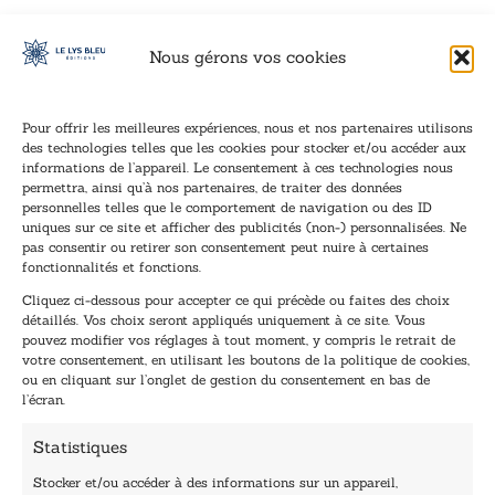
Nous gérons vos cookies
Pour offrir les meilleures expériences, nous et nos partenaires utilisons
des technologies telles que les cookies pour stocker et/ou accéder aux
informations de l’appareil. Le consentement à ces technologies nous
Inscription à la newsletter
permettra, ainsi qu’à nos partenaires, de traiter des données
Inscrivez-vous à notre newsletter et recevez nos
personnelles telles que le comportement de navigation ou des ID
uniques sur ce site et afficher des publicités (non-) personnalisées. Ne
dernières nouvelles.
pas consentir ou retirer son consentement peut nuire à certaines
E
*
fonctionnalités et fonctions.
-
*
Cliquez ci-dessous pour accepter ce qui précède ou faites des choix
m
*
détaillés. Vos choix seront appliqués uniquement à ce site. Vous
a
pouvez modifier vos réglages à tout moment, y compris le retrait de
TENEZ-MOI AU COURANT !
i
votre consentement, en utilisant les boutons de la politique de cookies,
l
ou en cliquant sur l’onglet de gestion du consentement en bas de
*
l’écran.
Statistiques
Stocker et/ou accéder à des informations sur un appareil,