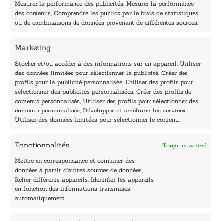
Mesurer la performance des publicités, Mesurer la performance
des contenus, Comprendre les publics par le biais de statistiques
40, rue du Louvre 75001 Paris
ou de combinaisons de données provenant de différentes sources.
01 76 50 38 88
Marketing
Horaires du standard
De mardi à vendredi :
Stocker et/ou accéder à des informations sur un appareil, Utiliser
des données limitées pour sélectionner la publicité, Créer des
9h - 12h et 13h30 - 16h30
profils pour la publicité personnalisée, Utiliser des profils pour
Lundi, samedi et dimanche : fermé
sélectionner des publicités personnalisées, Créer des profils de
Navigation
contenus personnalisés, Utiliser des profils pour sélectionner des
contenus personnalisés, Développer et améliorer les services,
Accueil
Utiliser des données limitées pour sélectionner le contenu.
Être édité
Contactez-nous
Fonctionnalités
Toujours activé
Les Plumes du Lys Bleu
Prix sciences humaines et sociales
Mettre en correspondance et combiner des
Nos collections
données à partir d’autres sources de données,
Nos auteurs
Relier différents appareils, Identifier les appareils
Catalogue
en fonction des informations transmises
automatiquement.
Littérature
Essai & docs