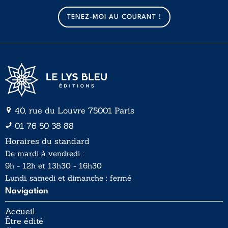
m
m
a
a
TENEZ-MOI AU COURANT !
i
i
l
l
*
40, rue du Louvre 75001 Paris
01 76 50 38 88
Horaires du standard
De mardi à vendredi :
9h - 12h et 13h30 - 16h30
Lundi, samedi et dimanche : fermé
Navigation
Accueil
Être édité