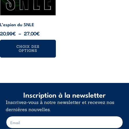
choisies
sur
la
L’espion du SNLE
page
Plage
20,99
€
–
27,00
€
du
de
produit
CHOIX DES
prix :
OPTIONS
20,99€
à
27,00€
Inscription à la newsletter
Inscrivez-vous à notre newsletter et recevez nos
dernières nouvelles.
E
E
-
-