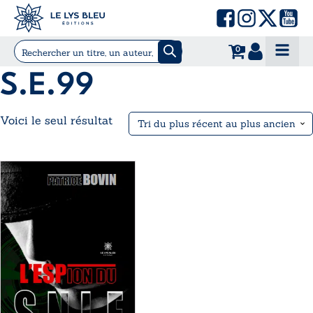
0
S.E.99
Voici le seul résultat
Ce
produit
a
plusieurs
variations.
Les
options
peuvent
être