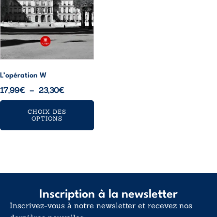
peuvent
être
choisies
sur
la
page
L’opération W
du
Plage
17,99
€
–
23,30
€
produit
de
CHOIX DES
prix :
OPTIONS
17,99€
à
23,30€
Inscription à la newsletter
Inscrivez-vous à notre newsletter et recevez nos