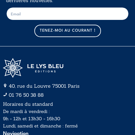
dernières nouvelles.
E
E
-
-
m
m
a
a
TENEZ-MOI AU COURANT !
i
i
l
l
*
40, rue du Louvre 75001 Paris
01 76 50 38 88
Horaires du standard
De mardi à vendredi :
9h - 12h et 13h30 - 16h30
Lundi, samedi et dimanche : fermé
Navigation