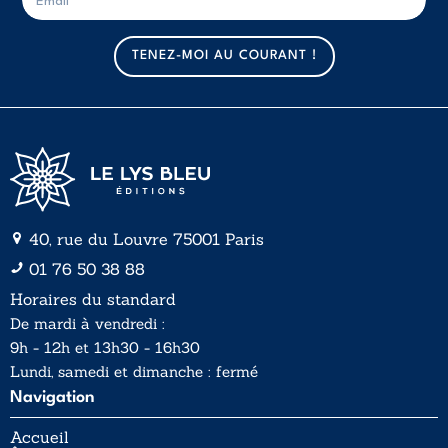
-
-
m
m
a
a
TENEZ-MOI AU COURANT !
i
i
l
l
*
40, rue du Louvre 75001 Paris
01 76 50 38 88
Horaires du standard
De mardi à vendredi :
9h - 12h et 13h30 - 16h30
Lundi, samedi et dimanche : fermé
Navigation
Accueil