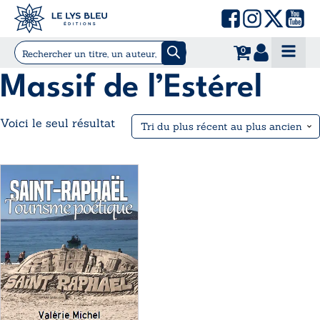
0
Massif de l’Estérel
Voici le seul résultat
Ce
produit
a
plusieurs
variations.
Les
options
peuvent
être