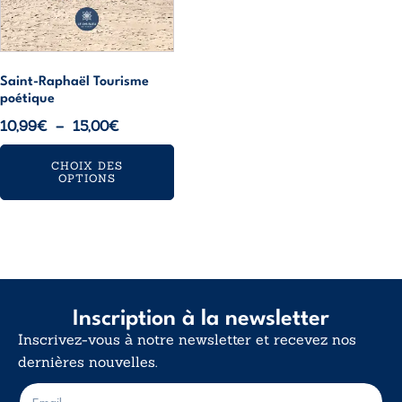
choisies
sur
la
page
Saint-Raphaël Tourisme
poétique
du
Plage
10,99
€
–
15,00
€
produit
de
CHOIX DES
prix :
OPTIONS
10,99€
à
15,00€
Inscription à la newsletter
Inscrivez-vous à notre newsletter et recevez nos
dernières nouvelles.
E
E