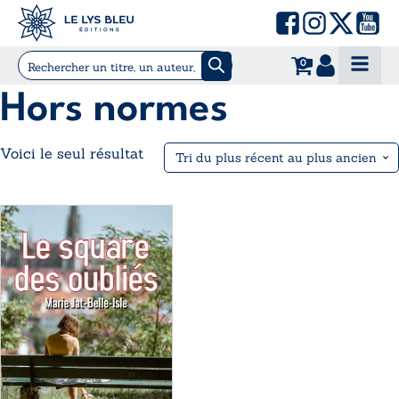
0
Hors normes
Voici le seul résultat
Ce
produit
a
plusieurs
variations.
Les
options
peuvent
être