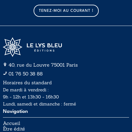
m
m
a
a
TENEZ-MOI AU COURANT !
i
i
l
l
*
40, rue du Louvre 75001 Paris
01 76 50 38 88
Horaires du standard
De mardi à vendredi :
9h - 12h et 13h30 - 16h30
Lundi, samedi et dimanche : fermé
Navigation
Accueil
Être édité