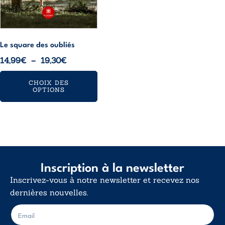
choisies
sur
la
page
Le square des oubliés
du
Plage
14,99
€
–
19,30
€
produit
de
CHOIX DES
prix :
OPTIONS
14,99€
à
19,30€
Inscription à la newsletter
Inscrivez-vous à notre newsletter et recevez nos
dernières nouvelles.
E
E
-
-