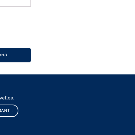
ONS
elles.
RANT !