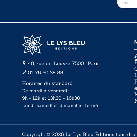
-
m
a
i
l
*
A
Ê
40, rue du Louvre 75001 Paris
01 76 50 38 88
P
Horaires du standard
e
De mardi à vendredi :
N
9h - 12h et 13h30 - 16h30
Lundi, samedi et dimanche : fermé
Copyright © 2026 Le Lys Bleu Éditions tous droi