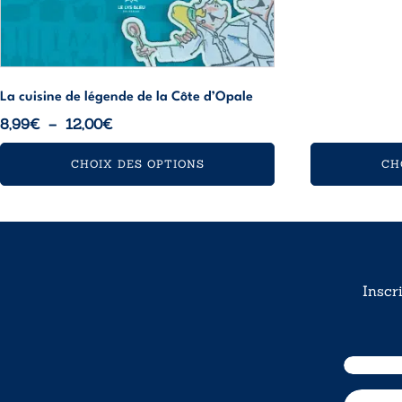
La cuisine de légende de la Côte d’Opale
Plage
8,99
€
–
12,00
€
de
CHOIX DES OPTIONS
CH
prix :
8,99€
à
12,00€
Inscr
E