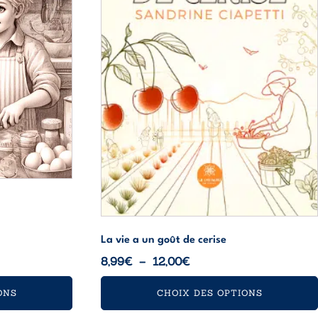
être
choisies
sur
la
page
du
produit
La vie a un goût de cerise
Plage
8,99
€
–
12,00
€
de
ONS
CHOIX DES OPTIONS
prix :
8,99€