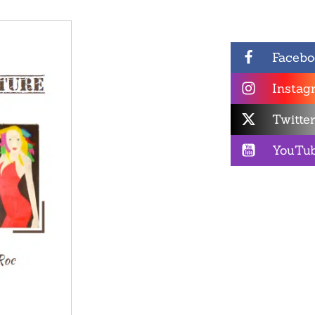
à
12,00€
Facebo
Instag
Twitte
YouTu