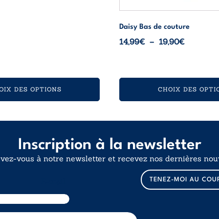
8,99€
à
Daisy Bas de couture
12,00€
Plage
14,99
€
–
19,90
€
de
prix :
14,99€
à
OIX DES OPTIONS
CHOIX DES OPTI
19,90€
Inscription à la newsletter
ivez-vous à notre newsletter et recevez nos dernières nouv
TENEZ-MOI AU COU
E-mail