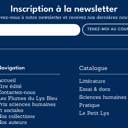
Inscription à la newsletter
ivez-vous à notre newsletter et recevez nos dernières nouv
E
TENEZ-MOI AU COU
-
m
a
i
l
Catalogue
Navigation
ccueil
Littérature
tre édité
Essai & docs
Contactez-nous
Sciences humaines
Les Plumes du Lys Bleu
rix sciences humaines
Pratique
t sociales
Le Petit Lys
os collections
Nos auteurs