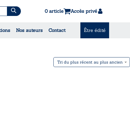
0 article
Accès privé
es & Contes
tions
Nos auteurs
Contact
Être édité
CONSULTEZ NOS
MEILLEURES VENTES