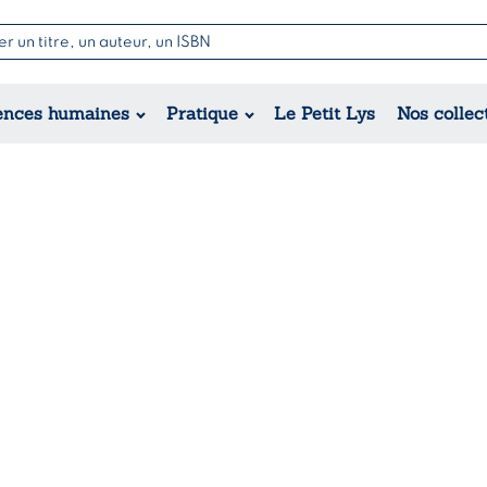
Nouvell
Poésie
Romance
Jeunesse
ences humaines
Pratique
Le Petit Lys
Nos collec
Théâtre
Érotique
Historique
Régional