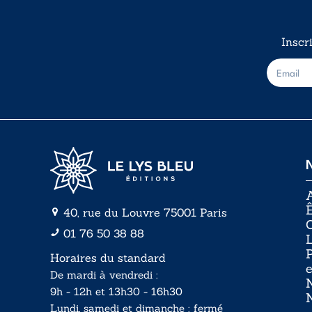
Inscr
E
-
m
a
i
l
*
A
Ê
40, rue du Louvre 75001 Paris
01 76 50 38 88
P
Horaires du standard
e
De mardi à vendredi :
N
9h - 12h et 13h30 - 16h30
Lundi, samedi et dimanche : fermé