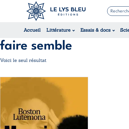
Romans
Contemporain
Accueil
Littérature
Essais & docs
Sci
Suspense / Thriller / Policier
Fantastique
faire semble
Science-fiction
Voici le seul résultat
Ce
produit
a
plusieurs
variations.
Les
options