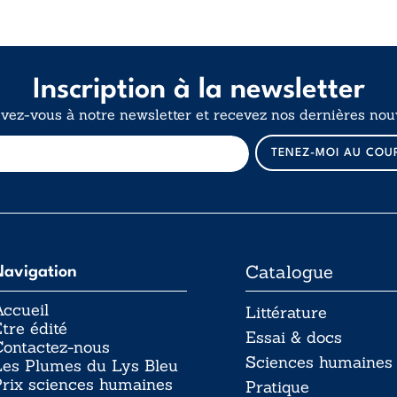
Inscription à la newsletter
ivez-vous à notre newsletter et recevez nos dernières nouv
E
TENEZ-MOI AU COU
-
m
a
i
l
Catalogue
Navigation
ccueil
Littérature
tre édité
Essai & docs
Contactez-nous
Sciences humaines
Les Plumes du Lys Bleu
rix sciences humaines
Pratique