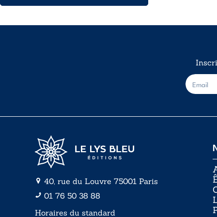
8,99€
à
12,00€
Inscr
E
-
m
a
i
l
*
A
Ê
40, rue du Louvre 75001 Paris
01 76 50 38 88
P
Horaires du standard