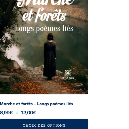
peuvent
être
choisies
sur
la
page
du
produit
Marche et forêts – Longs poèmes liés
Plage
8,99
€
–
12,00
€
de
CHOIX DES OPTIONS
prix :