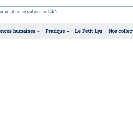
Nouvell
Poésie
Romance
Jeunesse
ences humaines
Pratique
Le Petit Lys
Nos collec
Théâtre
Érotique
Historique
Régional