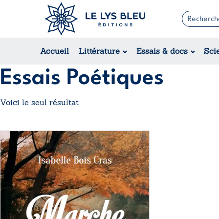
Romans
Contemporain
Accueil
Littérature
Essais & docs
Sci
Suspense / Thriller / Policier
Fantastique
Essais Poétiques
Science-fiction
Voici le seul résultat
Ce
produit
a
plusieurs
variations.
Les
options