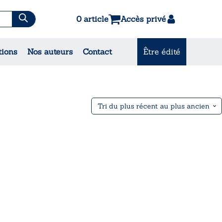
0 article
Accès privé
es & Contes
tions
Nos auteurs
Contact
Être édité
CONSULTEZ NOS
MEILLEURES VENTES