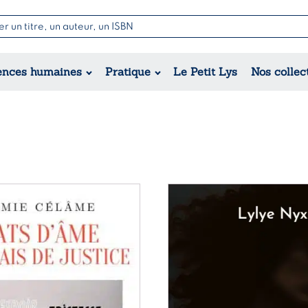
Nouvell
Poésie
Romance
Jeunesse
ences humaines
Pratique
Le Petit Lys
Nos collec
Théâtre
Érotique
Historique
Régional
Ce
produit
a
plusieurs
variations.
Les
options