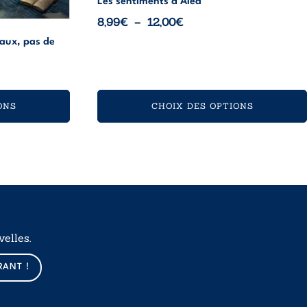
Les sentiments d’Aléa
Plage
8,99
€
–
12,00
€
de
aux, pas de
prix :
8,99€
à
12,00€
ONS
CHOIX DES OPTIONS
elles.
RANT !