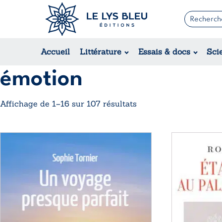
Romans
Contemporain
Accueil
Littérature
Essais & docs
Sci
Suspense / Thriller / Policier
Fantastique
émotion
Science-fiction
Trié
Affichage de 1–16 sur 107 résultats
du
plus
Ce
Ce
récent
produit
produit
au
a
a
plus
plusieurs
plusieurs
ancien
variations.
variations.
Les
Les
options
options