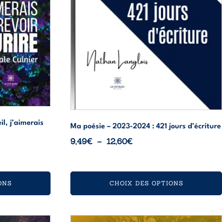
choisies
sur
la
page
du
produit
il, j’aimerais
Ma poésie – 2023-2024 : 421 jours d’écriture
Plage
9,49
€
–
12,60
€
de
prix :
9,49€
ONS
CHOIX DES OPTIONS
à
12,60€
Ce