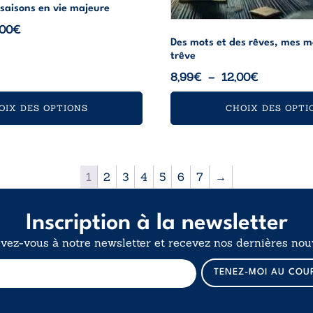
saisons en vie majeure
Plage
,00
€
Des mots et des rêves, mes m
de
trêve
prix :
Plage
8,99
€
–
12,00
€
11,99€
de
à
OIX DES OPTIONS
CHOIX DES OPTI
prix :
16,00€
8,99€
à
12,00€
1
2
3
4
5
6
7
→
Inscription à la newsletter
ivez-vous à notre newsletter et recevez nos dernières nouv
E
TENEZ-MOI AU COU
-
m
a