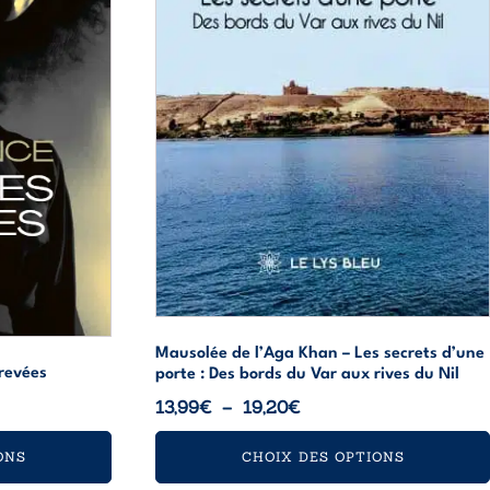
peuvent
être
choisies
sur
la
page
du
produit
Mausolée de l’Aga Khan – Les secrets d’une
revées
porte : Des bords du Var aux rives du Nil
Plage
13,99
€
–
19,20
€
de
ONS
CHOIX DES OPTIONS
prix :
13,99€