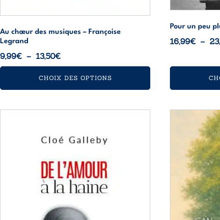
Pour un peu pl
Au chœur des musiques – Françoise
16,99
€
–
23
Legrand
Plage
9,99
€
–
13,50
€
de
CHOIX DES OPTIONS
CH
prix :
9,99€
à
Ce
Ce
13,50€
produit
produit
a
a
plusieurs
plusieurs
variations.
variations.
Les
Les
options
options
peuvent
peuvent
être
être