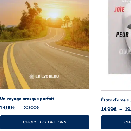
peuvent
peuvent
être
être
choisies
choisies
sur
sur
la
la
page
page
du
du
produit
produit
Un voyage presque parfait
États d’âme au
Plage
14,99
€
–
20,00
€
14,99
€
–
19
de
prix :
CHOIX DES OPTIONS
CH
14,99€