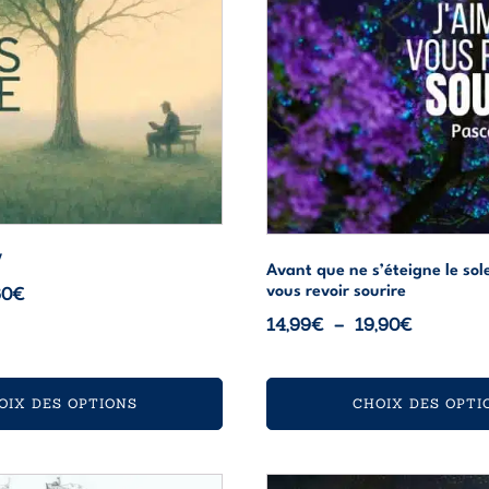
choisies
sur
la
page
du
produit
V
Avant que ne s’éteigne le sole
Plage
60
€
vous revoir sourire
de
Plage
14,99
€
–
19,90
€
prix :
de
9,99€
prix :
à
14,99€
OIX DES OPTIONS
CHOIX DES OPTI
13,60€
à
19,90€
Ce