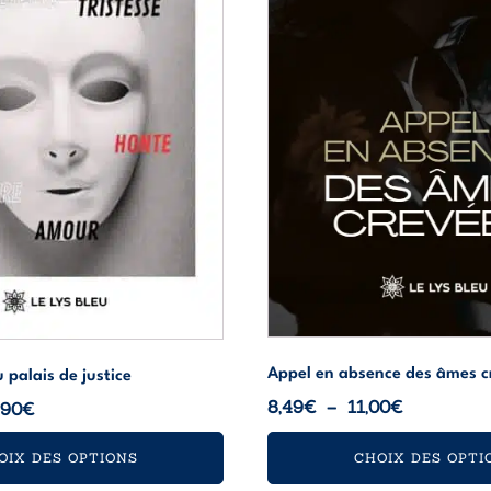
peuvent
être
choisies
sur
la
page
du
produit
Appel en absence des âmes c
 palais de justice
Plage
8,49
€
–
11,00
€
Plage
,90
€
de
de
OIX DES OPTIONS
CHOIX DES OPTI
prix :
prix :
8,49€
14,99€