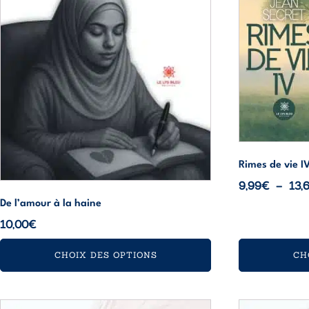
choisies
choisies
sur
sur
la
la
page
page
du
du
produit
produit
Rimes de vie I
9,99
€
–
13,
De l’amour à la haine
10,00
€
CHOIX DES OPTIONS
CH
Ce
Ce