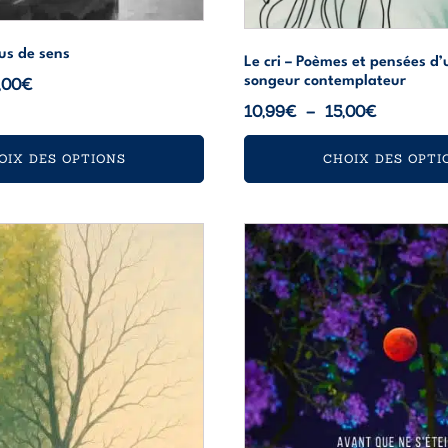
us de sens
Le cri – Poèmes et pensées d’
Plage
,00
€
songeur contemplateur
de
Plage
10,99
€
–
15,00
€
prix :
de
16,99€
prix :
OIX DES OPTIONS
CHOIX DES OPTI
à
10,99€
23,00€
à
Ce
15,00€
produit
a
plusieurs
variations.
Les
options
peuvent
être