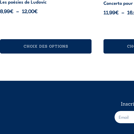
Les poésies de Ludovic
Concerto pour 
Plage
8,99
€
–
12,00
€
11,99
€
–
16
de
prix :
8,99€
à
CHOIX DES OPTIONS
CH
12,00€
Inscr
E
-
m
a