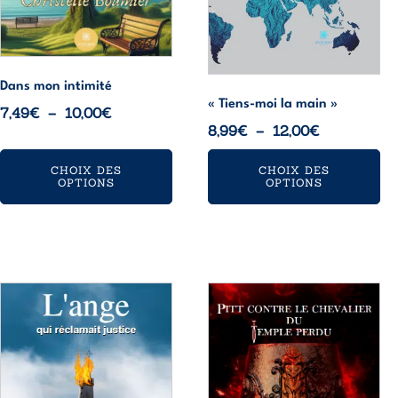
choisies
choisies
sur
sur
la
la
page
page
Dans mon intimité
du
du
« Tiens-moi la main »
Plage
7,49
€
–
10,00
€
produit
produit
Plage
8,99
€
–
12,00
€
de
de
prix :
CHOIX DES
CHOIX DES
prix :
7,49€
OPTIONS
OPTIONS
8,99€
à
à
10,00€
12,00€
Ce
Ce
produit
produit
a
a
plusieurs
plusieurs
variations.
variations.