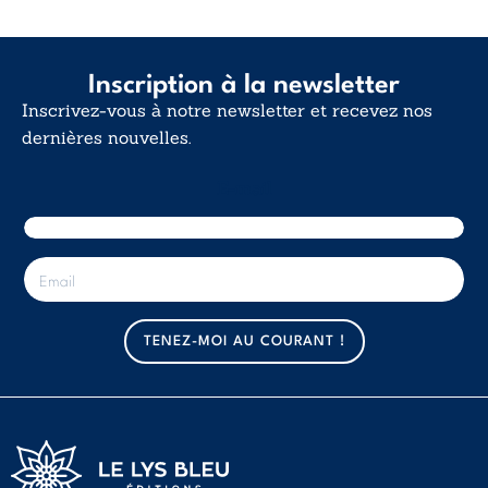
Inscription à la newsletter
Inscrivez-vous à notre newsletter et recevez nos
dernières nouvelles.
E-mail
E
-
m
a
TENEZ-MOI AU COURANT !
i
l
*