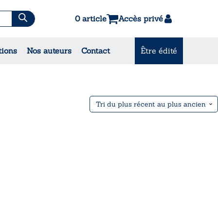
0 article
Accès privé
es & Contes
tions
Nos auteurs
Contact
Être édité
CONSULTEZ NOS
MEILLEURES VENTES