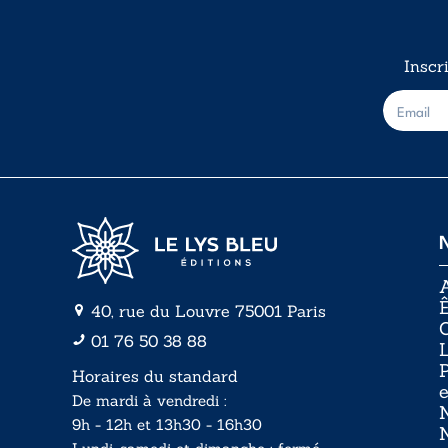
Inscr
E
-
m
a
i
l
*
A
Ê
40, rue du Louvre 75001 Paris
01 76 50 38 88
P
Horaires du standard
e
De mardi à vendredi :
N
9h - 12h et 13h30 - 16h30