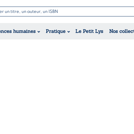
Nouvell
Poésie
Romance
Jeunesse
ences humaines
Pratique
Le Petit Lys
Nos collec
Théâtre
Érotique
Historique
Régional