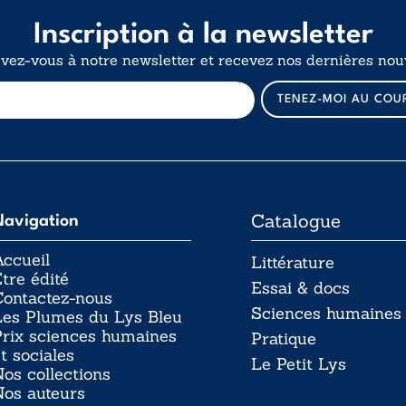
Inscription à la newsletter
ivez-vous à notre newsletter et recevez nos dernières nouv
E
TENEZ-MOI AU COU
-
m
a
i
l
Catalogue
Navigation
ccueil
Littérature
tre édité
Essai & docs
Contactez-nous
Sciences humaines
Les Plumes du Lys Bleu
rix sciences humaines
Pratique
t sociales
Le Petit Lys
os collections
Nos auteurs