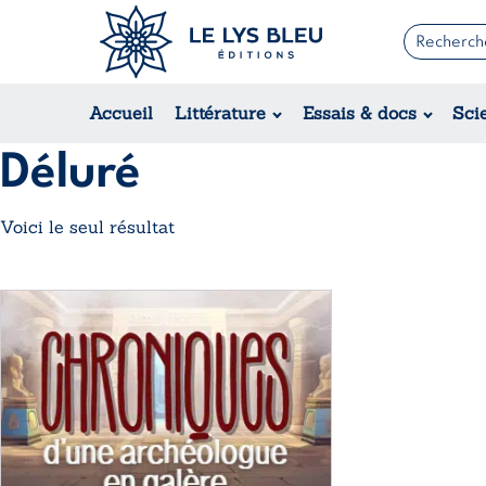
Romans
Contemporain
Accueil
Littérature
Essais & docs
Sci
Suspense / Thriller / Policier
Fantastique
Déluré
Science-fiction
Voici le seul résultat
Ce
produit
a
plusieurs
variations.
Les
options