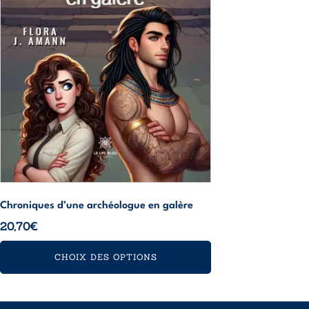
peuvent
être
choisies
sur
la
page
du
produit
Chroniques d’une archéologue en galère
20,70
€
CHOIX DES OPTIONS