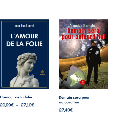
à
23,70€
23,20€
Ce
Ce
produit
produit
a
a
plusieurs
plusieurs
variations.
variations.
Les
Les
options
options
peuvent
peuvent
être
être
choisies
choisies
sur
sur
la
la
page
page
L’amour de la folie
Demain sera pour
aujourd’hui
du
du
Plage
20,99
€
–
27,10
€
27,40
€
produit
produit
de