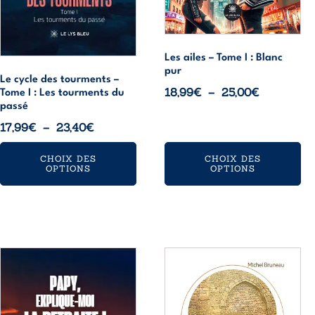
choisies
choisies
sur
sur
la
la
page
page
Les ailes – Tome I : Blanc
pur
du
du
Le cycle des tourments –
Plage
18,99
€
–
25,00
€
produit
produit
Tome I : Les tourments du
passé
de
Plage
prix :
17,99
€
–
23,40
€
de
18,99€
CHOIX DES
CHOIX DES
prix :
à
OPTIONS
OPTIONS
17,99€
25,00€
à
23,40€
Ce
Ce
produit
produit
a
a
plusieurs
plusieurs