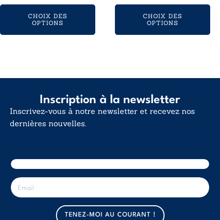
prix :
CHOIX DES
CHOIX DES
20,99€
OPTIONS
OPTIONS
à
27,10€
Inscription à la newsletter
Inscrivez-vous à notre newsletter et recevez nos
dernières nouvelles.
E-mail
E
-
m
a
TENEZ-MOI AU COURANT !
i