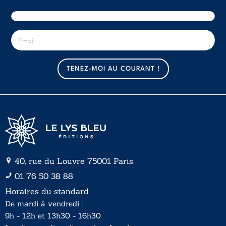
E
-
m
a
TENEZ-MOI AU COURANT !
i
l
*
40, rue du Louvre 75001 Paris
01 76 50 38 88
Horaires du standard
De mardi à vendredi :
9h - 12h et 13h30 - 16h30