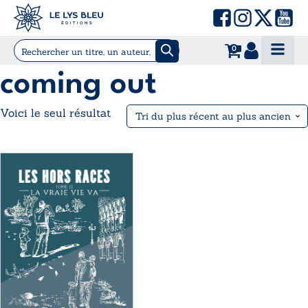
0
coming out
Voici le seul résultat
Ce
produit
a
plusieurs
variations.
Les
options
peuvent
être