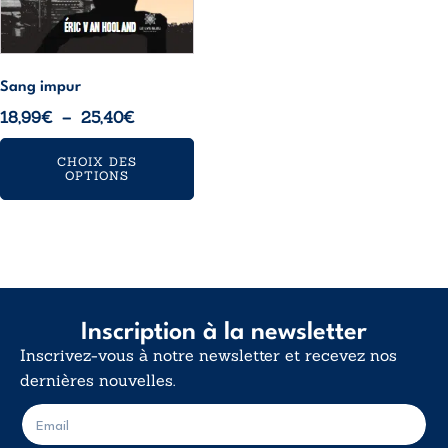
choisies
sur
la
Sang impur
page
Plage
18,99
€
–
25,40
€
du
de
produit
CHOIX DES
prix :
OPTIONS
18,99€
à
25,40€
Inscription à la newsletter
Inscrivez-vous à notre newsletter et recevez nos
dernières nouvelles.
E
E
-
-