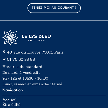
m
m
a
a
TENEZ-MOI AU COURANT !
i
i
l
l
*
40, rue du Louvre 75001 Paris
01 76 50 38 88
Horaires du standard
De mardi à vendredi :
9h - 12h et 13h30 - 16h30
Lundi, samedi et dimanche : fermé
Navigation
Accueil
Être édité