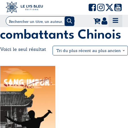
0
combattants Chinois
Voici le seul résultat
Ce
produit
a
plusieurs
variations.
Les
options
peuvent
être