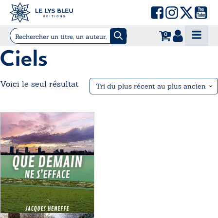
0
Ciels
Voici le seul résultat
Ce
produit
a
plusieurs
variations.
Les
options
peuvent
être