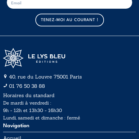
-
-
m
m
a
a
TENEZ-MOI AU COURANT !
i
i
l
l
*
40, rue du Louvre 75001 Paris
01 76 50 38 88
Horaires du standard
De mardi à vendredi :
9h - 12h et 13h30 - 16h30
Lundi, samedi et dimanche : fermé
Navigation
Accueil