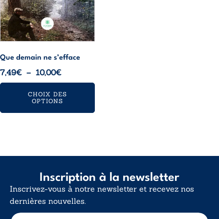
choisies
sur
la
page
du
Que demain ne s’efface
produit
Plage
7,49
€
–
10,00
€
de
CHOIX DES
prix :
OPTIONS
7,49€
à
10,00€
Inscription à la newsletter
Inscrivez-vous à notre newsletter et recevez nos
dernières nouvelles.
E
E