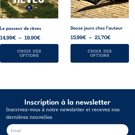
choisies
choisies
sur
sur
la
la
page
page
Douze jours chez l’auteur
Le passeur de rêves
du
du
Plage
Plage
15,99
€
–
21,70
€
14,99
€
–
19,90
€
produit
produit
de
de
CHOIX DES
CHOIX DES
prix :
prix :
OPTIONS
OPTIONS
15,99€
14,99€
à
à
21,70€
19,90€
Inscription à la newsletter
Inscrivez-vous à notre newsletter et recevez nos
dernières nouvelles.
E
E
-
-