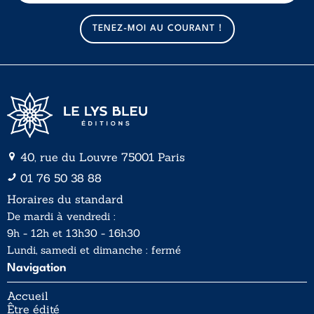
m
m
a
a
TENEZ-MOI AU COURANT !
i
i
l
l
*
40, rue du Louvre 75001 Paris
01 76 50 38 88
Horaires du standard
De mardi à vendredi :
9h - 12h et 13h30 - 16h30
Lundi, samedi et dimanche : fermé
Navigation
Accueil
Être édité