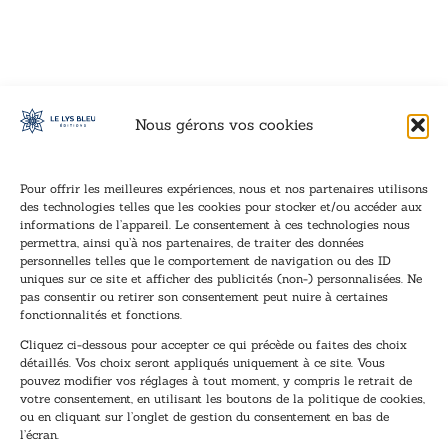
VOIR CE LIVRE
VOIR CE LIVRE
VOIR CE LIVRE
VOIR CE LIVRE
VOIR CE LIVRE
VOIR CE LIVRE
VOIR CE LIVRE
VOIR CE LIVRE
VOIR CE LIVRE
VOIR CE LIVRE
VOIR CE LIVRE
VOIR CE LIVRE
VOIR CE LIVRE
VOIR CE LIVRE
VOIR CE LIVRE
VOIR CE LIVRE
VOIR CE LIVRE
VOIR CE LIVRE
VOIR CE LIVRE
VOIR CE LIVRE
VOIR CE LIVRE
VOIR CE LIVRE
VOIR CE LIVRE
VOIR CE LIVRE
VOIR CE LIVRE
VOIR CE LIVRE
VOIR CE LIVRE
VOIR CE LIVRE
VOIR CE LIVRE
VOIR CE LIVRE
VOIR CE LIVRE
VOIR CE LIVRE
VOIR CE LIVRE
VOIR CE LIVRE
Nous gérons vos cookies
Pour offrir les meilleures expériences, nous et nos partenaires utilisons
des technologies telles que les cookies pour stocker et/ou accéder aux
informations de l’appareil. Le consentement à ces technologies nous
Inscription à la newsletter
permettra, ainsi qu’à nos partenaires, de traiter des données
Inscrivez-vous à notre newsletter et recevez nos
personnelles telles que le comportement de navigation ou des ID
uniques sur ce site et afficher des publicités (non-) personnalisées. Ne
dernières nouvelles.
pas consentir ou retirer son consentement peut nuire à certaines
E
E
fonctionnalités et fonctions.
-
-
Cliquez ci-dessous pour accepter ce qui précède ou faites des choix
m
m
détaillés. Vos choix seront appliqués uniquement à ce site. Vous
a
a
pouvez modifier vos réglages à tout moment, y compris le retrait de
TENEZ-MOI AU COURANT !
i
i
votre consentement, en utilisant les boutons de la politique de cookies,
l
l
ou en cliquant sur l’onglet de gestion du consentement en bas de
*
E
l’écran.
-