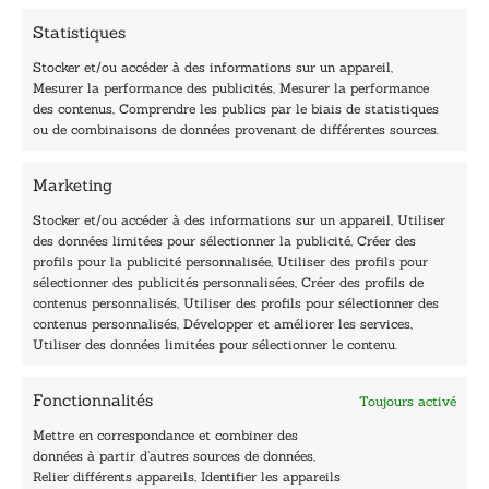
m
Statistiques
a
i
Stocker et/ou accéder à des informations sur un appareil,
l
Mesurer la performance des publicités, Mesurer la performance
E
des contenus, Comprendre les publics par le biais de statistiques
-
40, rue du Louvre 75001 Paris
ou de combinaisons de données provenant de différentes sources.
m
01 76 50 38 88
a
Marketing
i
Horaires du standard
l
De mardi à vendredi :
Stocker et/ou accéder à des informations sur un appareil, Utiliser
des données limitées pour sélectionner la publicité, Créer des
9h - 12h et 13h30 - 16h30
profils pour la publicité personnalisée, Utiliser des profils pour
Lundi, samedi et dimanche : fermé
sélectionner des publicités personnalisées, Créer des profils de
Navigation
contenus personnalisés, Utiliser des profils pour sélectionner des
contenus personnalisés, Développer et améliorer les services,
Accueil
Utiliser des données limitées pour sélectionner le contenu.
Être édité
Contactez-nous
Fonctionnalités
Toujours activé
Les Plumes du Lys Bleu
Prix sciences humaines et sociales
Mettre en correspondance et combiner des
Nos collections
données à partir d’autres sources de données,
Nos auteurs
Relier différents appareils, Identifier les appareils