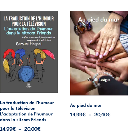
Ce
Ce
produit
produit
a
a
plusieurs
plusieurs
variations.
variations.
Les
Les
options
options
peuvent
peuvent
être
être
choisies
choisies
sur
sur
la
la
page
page
La traduction de l’humour
Au pied du mur
pour la télévision
du
du
Plage
14,99
€
–
20,40
€
L’adaptation de l’humour
produit
produit
dans la sitcom Friends
de
Plage
14,99
€
–
20,00
€
prix :