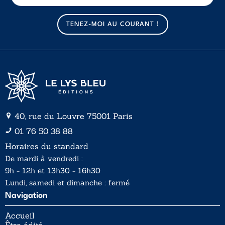
m
a
TENEZ-MOI AU COURANT !
i
l
*
40, rue du Louvre 75001 Paris
01 76 50 38 88
Horaires du standard
De mardi à vendredi :
9h - 12h et 13h30 - 16h30
Lundi, samedi et dimanche : fermé
Navigation
Accueil