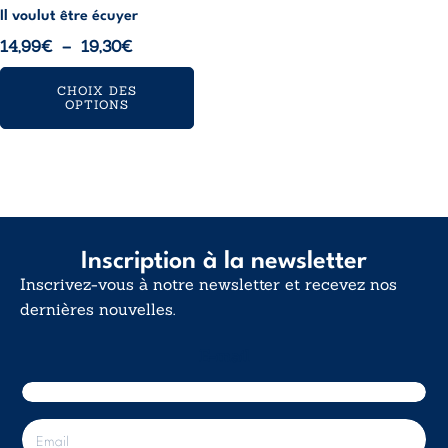
page
Il voulut être écuyer
du
Plage
14,99
€
–
19,30
€
produit
de
CHOIX DES
prix :
OPTIONS
14,99€
à
19,30€
Inscription à la newsletter
Inscrivez-vous à notre newsletter et recevez nos
dernières nouvelles.
E-mail
E
-