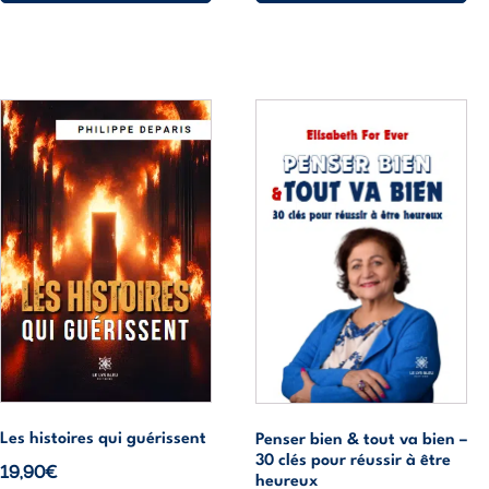
14,00€
à
16,60€
Ce
Ce
produit
produit
a
a
plusieurs
plusieurs
variations.
variations.
Les
Les
options
options
peuvent
peuvent
être
être
choisies
choisies
sur
sur
la
la
page
page
Les histoires qui guérissent
Penser bien & tout va bien –
30 clés pour réussir à être
du
du
19,90
€
heureux