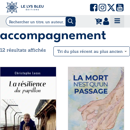
0
accompagnement
Trié
12 résultats affichés
du
plus
Ce
Ce
récent
produit
produit
au
a
a
plus
plusieurs
plusieurs
ancien
variations.
variations.
Les
Les
options
options
peuvent
peuvent
être
être