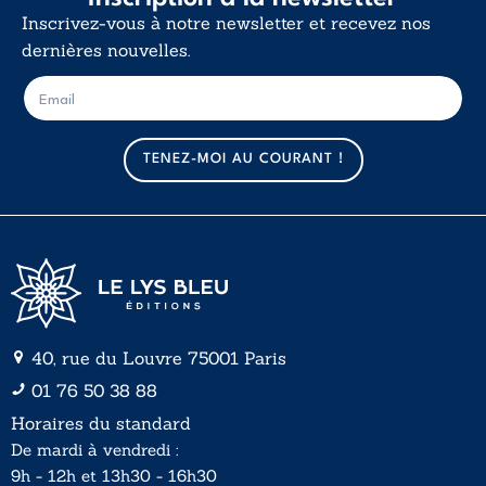
Inscrivez-vous à notre newsletter et recevez nos
dernières nouvelles.
E
E
-
-
m
m
a
a
TENEZ-MOI AU COURANT !
i
i
l
l
*
40, rue du Louvre 75001 Paris
01 76 50 38 88
Horaires du standard
De mardi à vendredi :
9h - 12h et 13h30 - 16h30