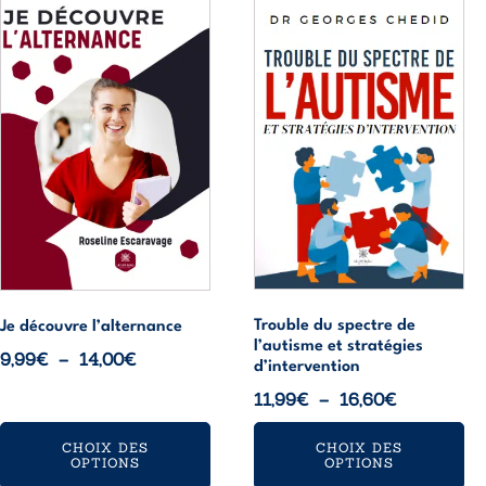
Ce
Ce
produit
produit
a
a
plusieurs
plusieurs
variations.
variations.
Les
Les
options
options
peuvent
peuvent
être
être
choisies
choisies
sur
sur
la
la
page
page
Trouble du spectre de
Je découvre l’alternance
l’autisme et stratégies
du
du
Plage
9,99
€
–
14,00
€
d’intervention
produit
produit
de
Plage
11,99
€
–
16,60
€
prix :
de
9,99€
CHOIX DES
CHOIX DES
prix :
OPTIONS
OPTIONS
à
11,99€