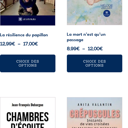
choisies
choisies
sur
sur
la
la
page
page
du
du
La mort n’est qu’un
La résilience du papillon
passage
produit
produit
Plage
12,99
€
–
17,00
€
Plage
8,99
€
–
12,00
€
de
de
prix :
CHOIX DES
CHOIX DES
prix :
12,99€
OPTIONS
OPTIONS
8,99€
à
à
17,00€
12,00€
Ce
Ce
produit
produit
a
a
plusieurs
plusieurs