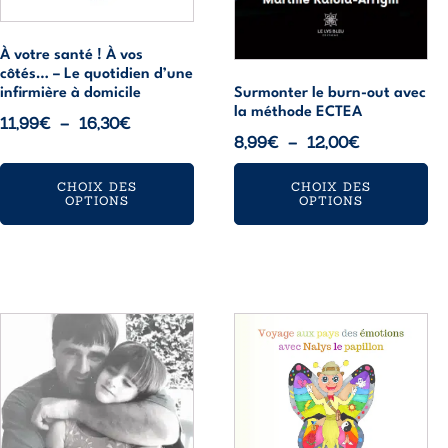
sur
sur
la
la
page
page
À votre santé ! À vos
côtés… – Le quotidien d’une
du
du
infirmière à domicile
Surmonter le burn-out avec
produit
produit
la méthode ECTEA
Plage
11,99
€
–
16,30
€
Plage
8,99
€
–
12,00
€
de
de
prix :
CHOIX DES
CHOIX DES
prix :
11,99€
OPTIONS
OPTIONS
8,99€
à
à
16,30€
12,00€
Ce
Ce
produit
produit
a
a
plusieurs
plusieurs
variations.
variations.