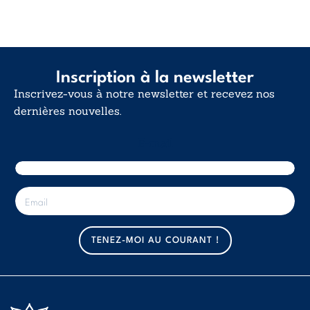
Inscription à la newsletter
Inscrivez-vous à notre newsletter et recevez nos
dernières nouvelles.
E-mail
E
-
m
a
TENEZ-MOI AU COURANT !
i
l
*