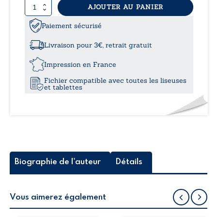
quantité
AJOUTER AU PANIER
7,49
de
Une
Paiement sécurisé
à
maman,
deux
Livraison pour 3€, retrait gratuit
soleils
10,0
et
Impression en France
toute
Fichier compatible avec toutes les liseuses
une
et tablettes
vie
Biographie de l'auteur
Détails
Vous aimerez également