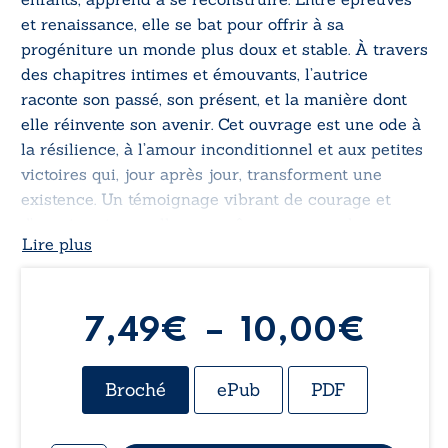
et renaissance, elle se bat pour offrir à sa
progéniture un monde plus doux et stable. À travers
des chapitres intimes et émouvants, l’autrice
raconte son passé, son présent, et la manière dont
elle réinvente son avenir. Cet ouvrage est une ode à
la résilience, à l’amour inconditionnel et aux petites
victoires qui, jour après jour, transforment une
existence. Un témoignage vibrant de courage et
d’espoir qui rappelle que, même au cœur des
Lire plus
tempêtes, la lumière finit toujours par revenir.
Plag
7,49
€
–
10,00
€
de
Broché
ePub
PDF
prix 