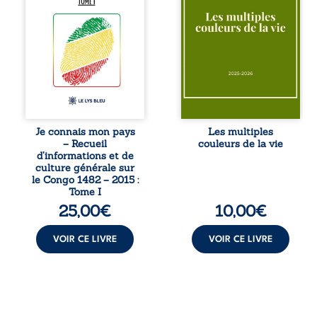
congolaise. En
couple vacillant
retraçant les
recouvre
grandes étapes de
l’espérance, tandis
l’histoire
qu’une femme
nationale, il
interroge les faux
entend combattre
éclats des fêtes
l’ignorance, le
pour en retrouver
repli identitaire et
le sens profond.
l’affaiblissement
Entre souvenirs,
du sentiment
blessures et
patriotique.
désillusions, Les
Je connais mon pays
Les multiples
Accessible à tous,
multiples couleurs
– Recueil
couleurs de la vie
ce recueil offre
de la vie explore la
d’informations et de
des repères
force des liens, le
culture générale sur
essentiels pour
poids des non-dits
le Congo 1482 – 2015 :
mieux
et la ...
Tome I
comprendre le ...
25,00
€
10,00
€
VOIR CE LIVRE
VOIR CE LIVRE