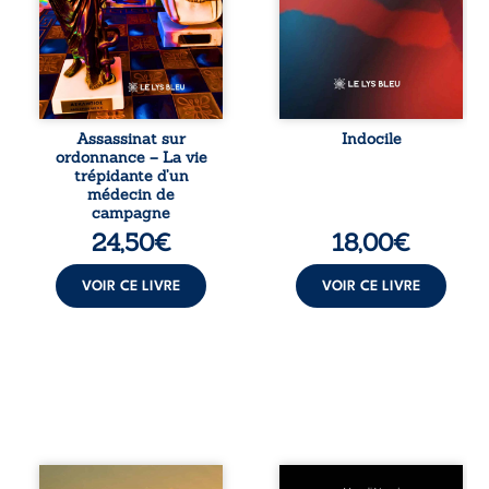
médecin de
et les liens qu’on
famille, qui revient
sabote, cet
sur son parcours
ouvrage parle à
médical, syndical
celles et ceux qui
et ordinal. Depuis
vivent trop fort,
septembre 2013, il
trop vrai, trop tôt.
raconte le long
Indocile est une
combat qui l’a
traversée. Une
Assassinat sur
Indocile
conduit à être
langue nue. Une
ordonnance – La vie
écarté du corps
insurrection
trépidante d’un
médical, malgré
calme. Une
médecin de
une décision de
déclaration
campagne
première instance
d’existence pour ...
24,50
€
18,00
€
...
VOIR CE LIVRE
VOIR CE LIVRE
Composé en
Qui prend soin de