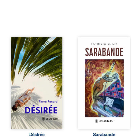
Au réveil, Pierre,
Aux chants
jeune retraité,
crépitants de l’été,
découvre qu’il est
Sous le silence
devenu une
ouaté de la neige
séduisante femme
en hiver, Au cours
métissée de trente
de nuits pâles,
ans. À peine a-t-il
Dans la clarté
commencé à
bienveillante de la
apprivoiser ce
lune, Rêves,
nouveau corps
pensées, révoltes
qu’Ange surgit
et espoirs… Des
dans sa vie et fait
mots s’assemblent,
vaciller toutes ses
colorés, rebelles
certitudes. Entre
aux règles de la
eux, l’attirance est
poésie, mais
immédiate,
chantant en
brûlante jusqu’à
rythme. Ils
ce qu’un secret
forment une
Désirée
Sarabande