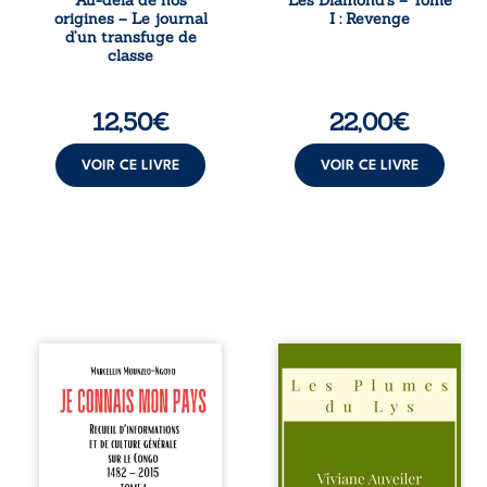
Au-delà de nos
Les Diamond’s – Tome
mondes, l’homme
Chef d’une famille
origines – Le journal
I : Revenge
réalise que les
de Nomads, Juan
d’un transfuge de
succès
porte lui aussi le
classe
professionnels ne
poids ...
guérissent ni ...
12,50
€
22,00
€
VOIR CE LIVRE
VOIR CE LIVRE
Je connais mon
Trois récits, trois
pays se présente
existences saisies
comme une œuvre
à l’instant où tout
de transmission et
bascule. Une
d’éveil civique,
amitié meurtrie
destinée à raviver
cherche
la mémoire
l’apaisement, un