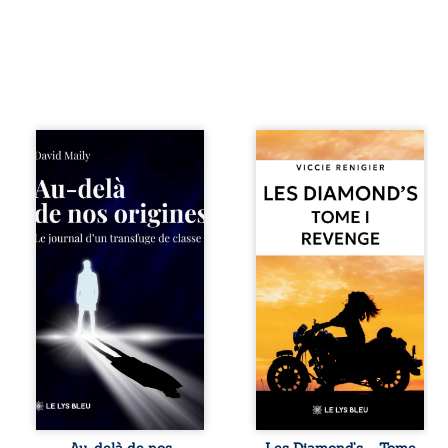
Né dans un milieu
Revenge est à la
populaire où la
tête des
violence et les
Diamond’s, un clan
fractures
de motards aussi
familiales tenaient
réputé et respecté
lieu de destin,
que redouté dans
David a choisi la
tout le pays. Rien
rupture. Très tôt,
ne la prédestinait
l’école et les livres
à cette vie, mais
deviennent ses
les épreuves ont
armes de survie, le
forgé une femme
moteur d’une
dure, inaccessible
lente ascension
et résolue à ne
sociale. S’arracher
jamais dévoiler
à ses racines
ses faiblesses,
exige pourtant un
jusqu’à ce que le
prix invisible. Pris
mystérieux Juan
entre deux
croise sa route.