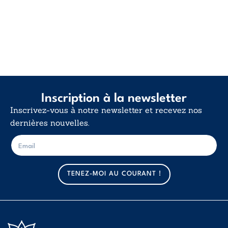
Inscription à la newsletter
Inscrivez-vous à notre newsletter et recevez nos
dernières nouvelles.
E
E
-
-
m
m
a
a
TENEZ-MOI AU COURANT !
i
i
l
l
*