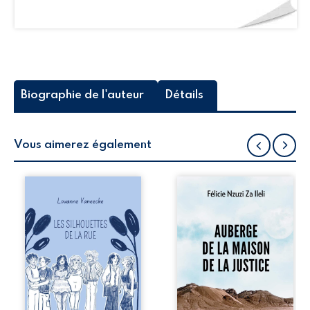
Biographie de l'auteur
Détails
Vous aimerez également
Les silhouettes de
Auberge de la
la rue donne la
maison de la
parole à six
justice est un
personnages
récit-témoignage
ordinaires,
consacré au
traversés par des
parcours
pensées, des
exemplaire de
émotions et des
Mbala Zi Nkuaku
silences qui
Lema Félix.
pourraient
Magistrat intègre,
appartenir à
fervent défenseur