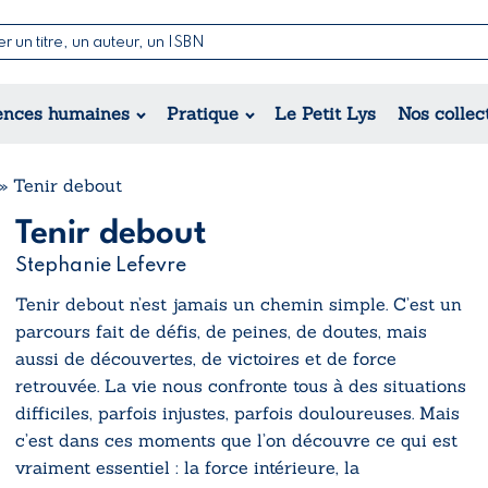
Nouvelles & Contes
Poésie
ance
Jeunesse
ences humaines
Pratique
Le Petit Lys
Nos collec
Théâtre
ique
orique
ional
»
Tenir debout
Tenir debout
Stephanie Lefevre
Tenir debout
n’est jamais un chemin simple. C’est un
parcours fait de défis, de peines, de doutes, mais
aussi de découvertes, de victoires et de force
retrouvée. La vie nous confronte tous à des situations
difficiles, parfois injustes, parfois douloureuses. Mais
c’est dans ces moments que l’on découvre ce qui est
vraiment essentiel : la force intérieure, la