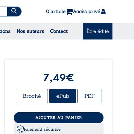
0 article
Accès privé
tions
Nos auteurs
Contact
Être édité
CONSULTEZ NOS
MEILLEURES VENTES
7,49€
Broché
ePub
PDF
AJOUTER AU PANIER
Paiement sécurisé