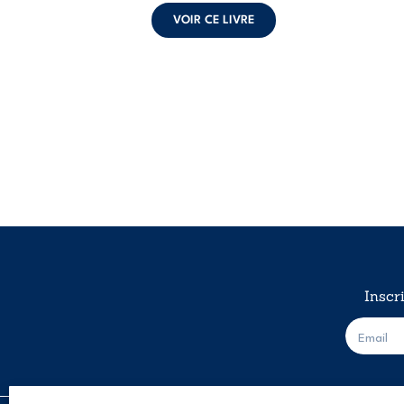
VOIR CE LIVRE
Inscr
E
-
m
a
i