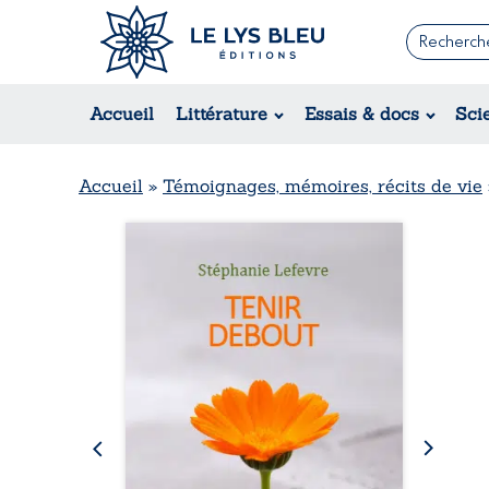
Romans
Contemporain
Rom
Accueil
Littérature
Essais & docs
Sci
Suspense / Thriller / Policier
Érot
Fantastique
Hist
Science-fiction
Rég
Accueil
»
Témoignages, mémoires, récits de vie