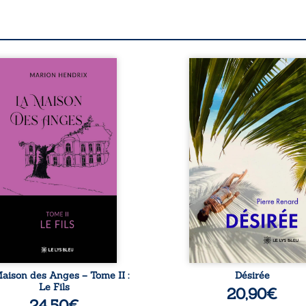
s sommes en 1979, soit 15
Au réveil, Pierre, je
s après le décès du
retraité, découvre qu’il
riarche Anatole-Eustache.
devenu une séduisa
 famille devra affronter
femme métissée de tre
n seulement un inconnu
ans. À peine a-t-il comm
i rôde autour du domaine
à apprivoiser ce nouv
 dont Firmin, le fidèle
corps qu’Ange surgit dan
jordome, redoute les
vie et fait vaciller toutes
ites, le passé encombrant
certitudes. Entre e
Anatole-Eustache, la
l’attirance est immédia
lédiction familiale, mais
brûlante jusqu’à ce qu
ssi la toute-puissance de
secret familial fasse pl
uthier. Mais comment
l’impensable : et s’ils éta
mpter cet enfant avant
demi-frère et
qu’il ...
aison des Anges – Tome II :
Désirée
Le Fils
20,90
€
24,50
€