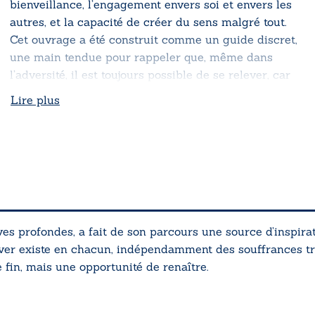
bienveillance, l’engagement envers soi et envers les
autres, et la capacité de créer du sens malgré tout.
Cet ouvrage a été construit comme un guide discret,
une main tendue pour rappeler que, même dans
l’adversité, il est toujours possible de se relever, car
Tenir debout
ne signifie pas être invincible, mais
Lire plus
avancer avec courage, apprendre de chaque
expérience et continuer à croire en ses capacités.
s profondes, a fait de son parcours une source d’inspiratio
ever existe en chacun, indépendamment des souffrances t
e fin, mais une opportunité de renaître.