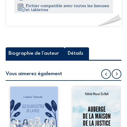
Fichier compatible avec toutes les liseuses
et tablettes
Biographie de l'auteur
Détails
Vous aimerez également
Les silhouettes de
Auberge de la
la rue donne la
maison de la
parole à six
justice est un
personnages
récit-témoignage
ordinaires,
consacré au
traversés par des
parcours
pensées, des
exemplaire de
émotions et des
Mbala Zi Nkuaku