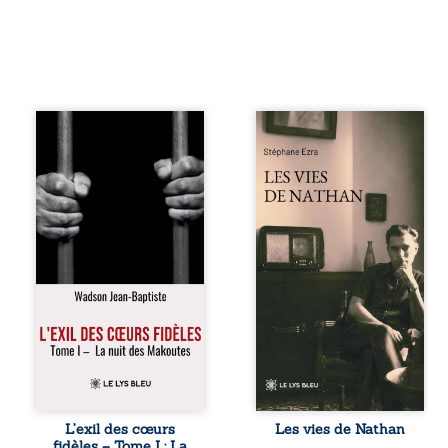
« Une nuit suffit
Les vies de
parfois pour briser
Nathan est un
une famille… mais
recueil de poésie
certaines fidélités
né en trois jours,
traversent les
au printemps
années. » Haïti,
2026. Pour la
sous la dictature
première fois,
des Duvalier. La
Stéphane Ezra,
peur s’étend
médium, a pu
jusque dans les
communiquer
villages les plus
avec son père,
reculés. À Bainet,
disparu depuis
Jean-Joël Joli
plus de vingt ans
mène une
et qu’il n’a jamais
existence paisible
connu. De ce
avec sa famille.
dialogue par-delà
Chef de section
la mort naissent
respecté, il refuse
des poèmes qui
L’exil des cœurs
Les vies de Nathan
pourtant de
retracent une vie
fidèles – Tome I : La