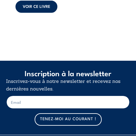
déclaration
VOIR CE LIVRE
d’existence pour ...
Inscription à la newsletter
Inscrivez-vous à notre newsletter et recevez nos
dernières nouvelles.
E
E
-
-
m
m
a
a
TENEZ-MOI AU COURANT !
i
i
l
l
*