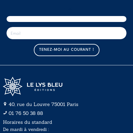
E-mail
E
-
m
a
TENEZ-MOI AU COURANT !
i
l
*
40, rue du Louvre 75001 Paris
01 76 50 38 88
Horaires du standard
De mardi à vendredi :