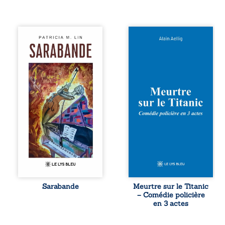
Aux chants
Et si le naufrage
crépitants de l’été,
n’avait pas
Sous le silence
emporté tous ses
ouaté de la neige
secrets ? À bord
en hiver, Au cours
du Titanic, lors du
de nuits pâles,
voyage inaugural
Dans la clarté
en 1912, un
bienveillante de la
meurtre est
lune, Rêves,
commis. Le drame
pensées, révoltes
disparaît avec le
et espoirs… Des
navire, englouti
mots s’assemblent,
dans les
colorés, rebelles
profondeurs de
aux règles de la
l’Atlantique. Sept
poésie, mais
décennies plus
chantant en
tard, la
rythme. Ils
découverte de
forment une
l’épave fait
Sarabande
Meurtre sur le Titanic
sarabande,
resurgir un secret
– Comédie policière
passionnée
que l’on croyait
en 3 actes
souvent, plus ...
perdu. Dans un
coffre mystérieux,
des indices