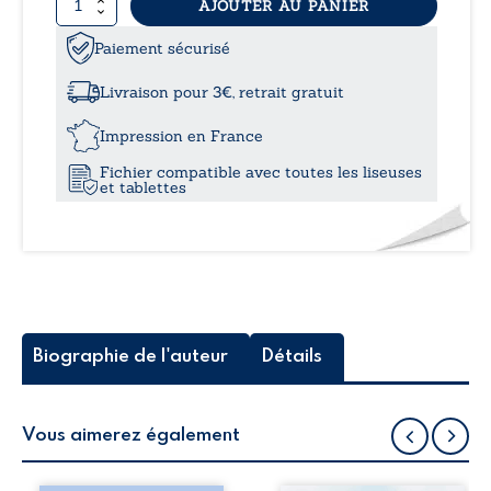
quantité
AJOUTER AU PANIER
9,99
de
Les
Paiement sécurisé
à
Mémoires
d’une
Livraison pour 3€, retrait gratuit
écorchée
13,0
vive
Impression en France
Fichier compatible avec toutes les liseuses
et tablettes
Biographie de l'auteur
Détails
Vous aimerez également