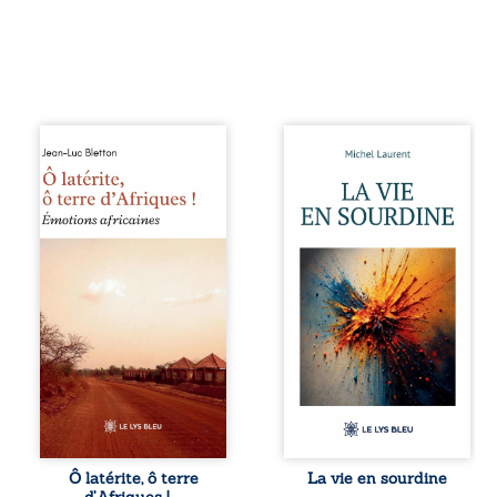
Ô latérite, ô terre
Nina et Pierre se
d’Afriques ! est un
sont rencontrés
hommage
très jeunes,
poétique et
presque par
authentique aux
hasard, et se sont
paysages, aux
aimés simplement,
rencontres et aux
persuadés que la
émotions brutes
présence de
d’un continent en
l’autre suffirait. Ils
reconstruction,
mènent une
entre traditions et
existence
modernité. Des
modeste, rythmée
souvenirs intimes
par le travail, la
– la pluie à
fatigue et les
Namoungou, le
silences. La mort
baobab de
de la mère de
Zagtouli – aux
Nina, chez qui ils
portraits
vivent, fragilise un
Ô latérite, ô terre
La vie en sourdine
marquants –
équilibre déjà
d’Afriques ! –