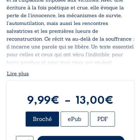
écriture à la fois poétique et crue, elle évoque la
perte de l’innocence, les mécanismes de survie,
l’automutilation, mais aussi les rencontres
salvatrices et les premières lueurs de
reconstruction. Ce récit va au-delà de la souffrance :
il incarne une parole qui se libère. Un texte essentiel
pour celles et ceux qui ont vécu l’indicible, pour
leurs proches et pour tous ceux qui veulent
comprendre les ravages du mutisme.
Lire plus
Plag
9,99
€
–
13,00
€
de
Broché
ePub
PDF
prix :