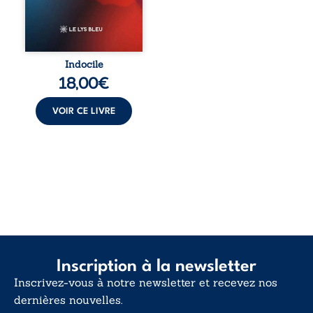
celles et ceux qui
vivent trop fort,
trop vrai, trop tôt.
Indocile est une
traversée. Une
Indocile
langue nue. Une
18,00
€
insurrection
calme. Une
déclaration
VOIR CE LIVRE
d’existence pour ...
Inscription à la newsletter
Inscrivez-vous à notre newsletter et recevez nos
dernières nouvelles.