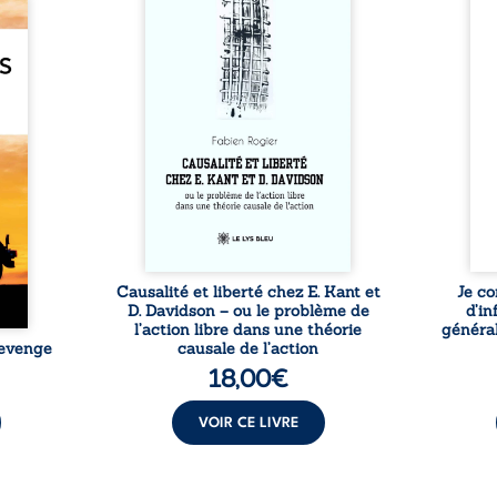
e des
travers une confrontation
desti
otards
entre les pensées d’Emmanuel
congo
té que
Kant et de Donald Davidson,
grand
. Rien
cet essai explore les liens entre
natio
e vie,
libre arbitre, déterminisme
l’igno
 forgé
causal et responsabilité. De la
et l
ssible
volonté kantienne au monisme
sent
voiler
anomal de Davidson, il
Acces
ce que
interroge la manière dont les
offre
ise sa
intentions et les croyances
po
lle de
peuvent ...
ssi le
oids ...
Causalité et liberté chez E. Kant et
Je co
D. Davidson – ou le problème de
d’in
l’action libre dans une théorie
général
Revenge
causale de l’action
18,00
€
VOIR CE LIVRE