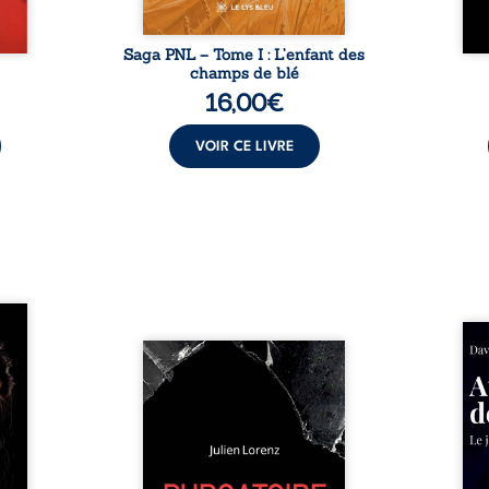
Saga PNL – Tome I : L’enfant des
champs de blé
16,00
€
VOIR CE LIVRE
les et
nfions
Né da
re la
Vingt années d’écriture, de
la vi
 des
blessures, d’émotions et de
famil
ue une
pensées se rencontrent dans
dest
onne :
ce recueil profondément
ruptur
ires,
intime. Entre nouvelles
livre
ent,
autobiographiques, poèmes
survi
tes… À
bruts, pamphlets et réflexions
ascen