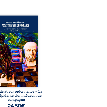
sinat sur ordonnance –
e trépidante d’un médecin
mpagne est la réédition
chie et actualisée du
ignage du Docteur Marc
ourt, ancien médecin de
le, qui revient sur son
urs médical, syndical et
nal. Depuis septembre
 il raconte le long combat
’a conduit à être écarté du
s médical, malgré une
ion de première instance
...
sinat sur ordonnance – La
répidante d’un médecin de
campagne
24,50
€