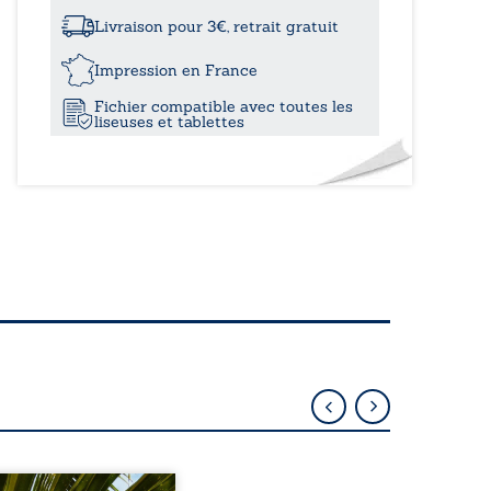
véto
de
Livraison pour 3€, retrait gratuit
Marvejols
Impression en France
Fichier compatible avec toutes les
liseuses et tablettes