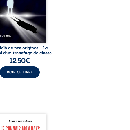
acines exige pourtant un
invisible. Pris entre deux
s, l’homme réalise que
uccès professionnels ne
guérissent ni ...
elà de nos origines – Le
l d’un transfuge de classe
12,50
€
VOIR CE LIVRE
onnais mon pays se
nte comme une œuvre de
mission et d’éveil civique,