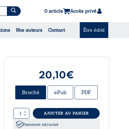
0 article
Accès privé
es & Contes
tions
Nos auteurs
Contact
Être édité
CONSULTEZ NOS
MEILLEURES VENTES
20,10
€
Broché
ePub
PDF
quantité
AJOUTER AU PANIER
de
Le
Paiement sécurisé