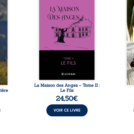
nfance
ans après le décès du
Au rév
se ses
patriarche Anatole-Eustache.
décou
reinte
La famille devra affronter non
sédui
, sans
seulement un inconnu qui rôde
tren
tidien
autour du domaine et dont
comm
ladie
Firmin, le fidèle majordome,
nouve
dicale
redoute les visites, le passé
dans 
tions.
encombrant d’Anatole-
toute
ue les
Eustache, la malédiction
eux, 
t : la
familiale, mais aussi la toute-
brûl
sement
puissance de Gauthier. Mais
secre
pas ...
comment dompter cet enfant
l’imp
avant qu’il ...
La Maison des Anges – Tome II :
ière
Le Fils
24,50
€
VOIR CE LIVRE