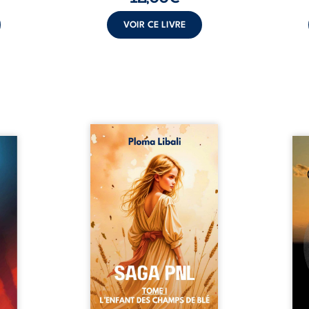
VOIR CE LIVRE
Autrefois, les champs
refus.
d’Atlantis vibraient sous le
Compo
stence
vent et les enfants couraient
obscu
lences
dans les blés. Puis la couronne
les 
s, les
plia le genou, livrant son
natur
, les
peuple à l’ombre d’Ivorny. À
par
et les
Atove, Luwel aurait pu
perso
uvrage
disparaître dans les ruines de
obs
x qui
son destin ; pourtant, sous les
tradu
i, trop
pierres d’un temple oublié, des
les r
ersée.
rebelles lui tendirent la main.
d’une
 Une
Parmi eux, Atos, général sans
sensi
. Une
trône mais habité par ...
monde
our ...
c