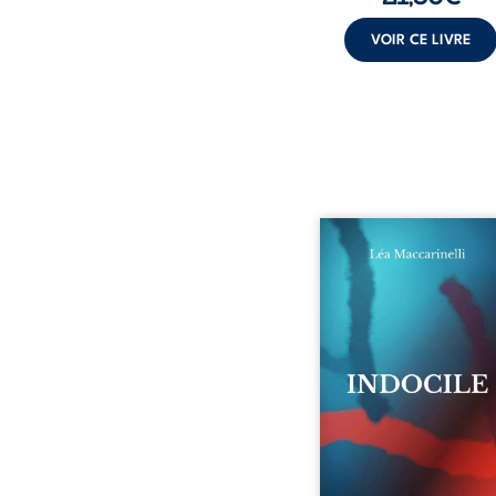
VOIR CE LIVRE
Quatre parties. Quatre 
Quatre visages d’une exi
en friction. Entre les si
qu’on ne déchiffre pa
amours qu’on dérange
corps qu’on administre 
liens qu’on sabote, cet o
parle à celles et ceu
vivent trop fort, trop vra
tôt. Indocile est une trav
Une langue nue.
insurrection calme
déclaration d’existence p