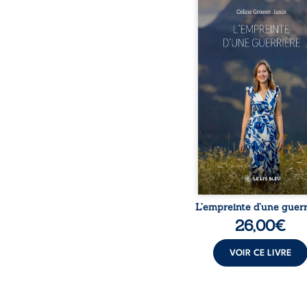
Que reste-t-il de l’e
lorsque la maladie impo
propres règles ? L’emp
d’une guerrière livre
détour, le récit d’un quo
bouleversé par la ma
chronique, l’errance mé
et de longues hospitalisa
L’auteure y raconte ce q
dossiers médicaux taisen
peur, l’isolement, l’épui
et le sentiment de ne 
L’empreinte d’une guerr
26,00
€
VOIR CE LIVRE