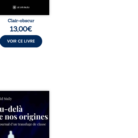
Clair-obscur
13,00
€
VOIR CE LIVRE
ns un milieu populaire où
olence et les fractures
iales tenaient lieu de
in, David a choisi la
e. Très tôt, l’école et les
s deviennent ses armes de
e, le moteur d’une lente
sion sociale. S’arracher à