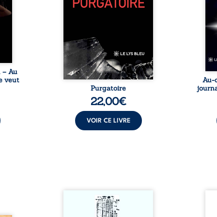
nages
philosophiques, chaque texte
ses r
ropre
ouvre une porte sur
prix 
l lève
l’existence. Ici, nul ordre
monde
une ...
imposé : chaque page peut
les s
être choisie au hasard, comme
une rencontre inattendue sur
le chemin de la vie. ...
u – Au
e veut
Au-d
Purgatoire
journa
22,00
€
VOIR CE LIVRE
Sommes-nous vraiment libres
Je c
si chacun de nos actes s’inscrit
prése
dans une chaîne de causes ? À
trans