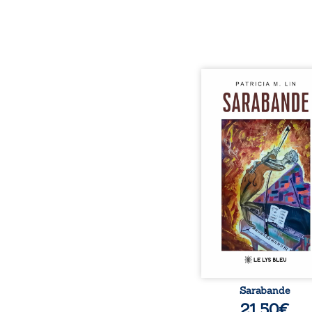
Aux chants crépitants de 
Sous le silence ouaté
neige en hiver, Au co
nuits pâles, Dans la 
bienveillante de la lune, 
pensées, révoltes et es
Des mots s’assemblent, co
rebelles aux règles 
poésie, mais chanta
rythme. Ils formen
sarabande, passionnée so
Sarabande
21,50
€