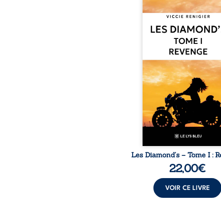
Revenge est à la têt
Diamond’s, un clan de m
aussi réputé et respec
redouté dans tout le pays
ne la prédestinait à cett
mais les épreuves ont
une femme dure, inacce
et résolue à ne jamais dé
ses faiblesses, jusqu’à 
le mystérieux Juan cro
route. Chef d’une fami
Nomads, Juan porte lui au
p
Les Diamond’s – Tome I : 
22,00
€
VOIR CE LIVRE