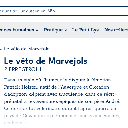
Nouvell
Poésie
Romance
Jeunesse
ences humaines
Pratique
Le Petit Lys
Nos collec
Théâtre
Érotique
Historique
Régional
»
Le véto de Marvejols
Le véto de Marvejols
PIERRE STROHL
Dans un style où l’humour le dispute à l’émotion,
Patrick Holster, natif de l’Auvergne et Ciotaden
d’adoption, dépeint avec truculence, dans ce récit «
prénatal », les aventures épiques de son père André.
Ce dernier fut vétérinaire durant l’après-guerre en
pays de Gévaudan « par monts et par veaux, vaches,
cochons… ».