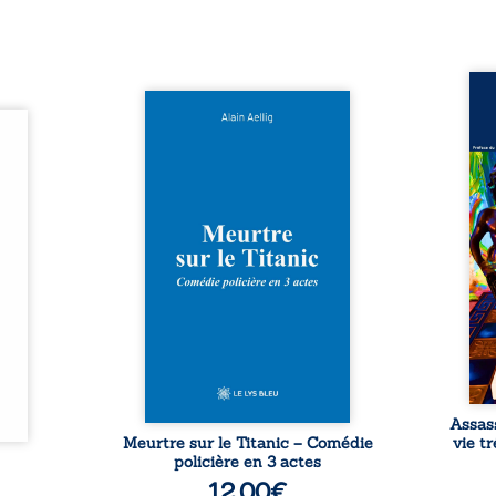
Assas
Et si le naufrage n’avait pas
La vi
l’été,
emporté tous ses secrets ? À
de ca
 de la
bord du Titanic, lors du voyage
enri
urs de
inaugural en 1912, un meurtre
témo
clarté
est commis. Le drame disparaît
Bienc
Rêves,
avec le navire, englouti dans
famil
poirs…
les profondeurs de l’Atlantique.
parco
lorés,
Sept décennies plus tard, la
ordi
de la
découverte de l’épave fait
2013,
nt en
resurgir un secret que l’on
qui l
t une
croyait perdu. Dans un coffre
corp
uvent,
mystérieux, des indices oubliés
décis
plus ...
...
Assas
Meurtre sur le Titanic – Comédie
vie t
policière en 3 actes
12,00
€