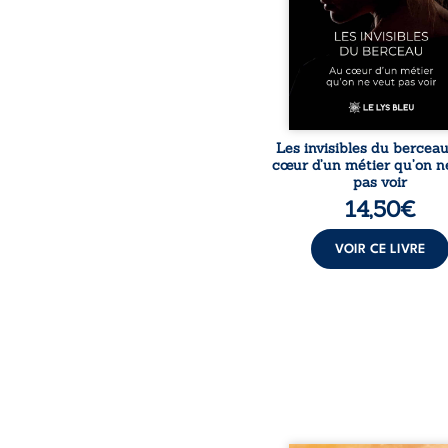
travers des témoig
saisissants et sa p
expérience, Magali Voge
le voile sur les coulisses d’
Les invisibles du bercea
cœur d’un métier qu’on n
pas voir
14,50
€
VOIR CE LIVRE