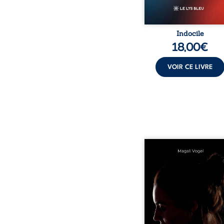
Indocile
18,00
€
VOIR CE LIVRE
Qui prend soin de cel
ceux auxquels nous co
nos enfants ? Derriè
douceur apparente
maisons d’accueil se jo
réalité que nul ne soupç
rémunérations dériso
solitude, épuisem
responsabilités écrasan