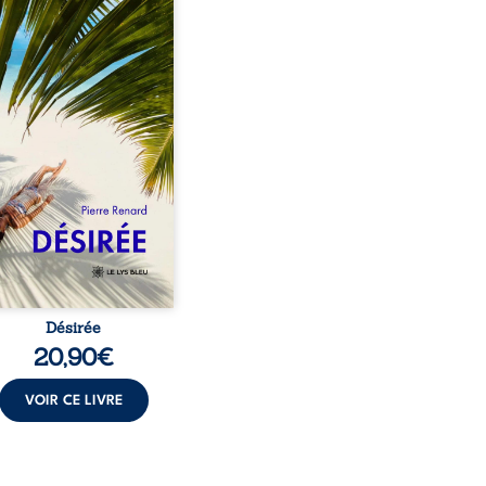
eil, Pierre, jeune retraité,
vre qu’il est devenu une
sante femme métissée de
te ans. À peine a-t-il
encé à apprivoiser ce
au corps qu’Ange surgit
sa vie et fait vaciller
s ses certitudes. Entre
l’attirance est immédiate,
ante jusqu’à ce qu’un
t familial fasse planer
ensable : et s’ils étaient
demi-frère et ...
Désirée
20,90
€
VOIR CE LIVRE