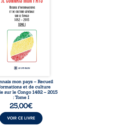
née à raviver la mémoire
laise. En retraçant les
es étapes de l’histoire
nale, il entend combattre
rance, le repli identitaire
’affaiblissement du
iment patriotique.
sible à tous, ce recueil
 des repères essentiels
ur mieux comprendre le ...
nnais mon pays – Recueil
formations et de culture
e sur le Congo 1482 – 2015
: Tome I
25,00
€
VOIR CE LIVRE