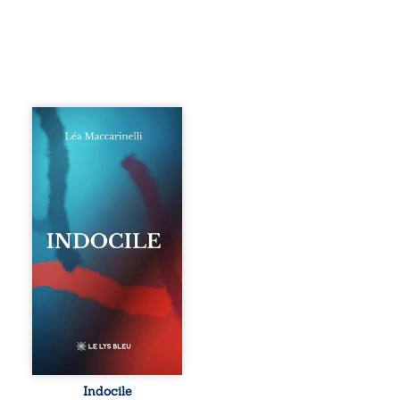
Quatre parties.
Quatre refus.
Quatre visages
d’une existence en
friction. Entre les
silences qu’on ne
déchiffre pas, les
amours qu’on
dérange, les corps
qu’on administre
et les liens qu’on
sabote, cet
ouvrage parle à
celles et ceux qui
vivent trop fort,
trop vrai, trop tôt.
Indocile est une
traversée. Une
Indocile
langue nue. Une