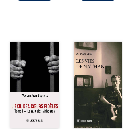
« Une nuit suffit
Les vies de
parfois pour briser
Nathan est un
une famille… mais
recueil de poésie
certaines fidélités
né en trois jours,
traversent les
au printemps
années. » Haïti,
2026. Pour la
sous la dictature
première fois,
des Duvalier. La
Stéphane Ezra,
peur s’étend
médium, a pu
jusque dans les
communiquer
villages les plus
avec son père,
reculés. À Bainet,
disparu depuis
Jean-Joël Joli
plus de vingt ans
mène une
et qu’il n’a jamais
existence paisible
connu. De ce
avec sa famille.
dialogue par-delà
Chef de section
la mort naissent