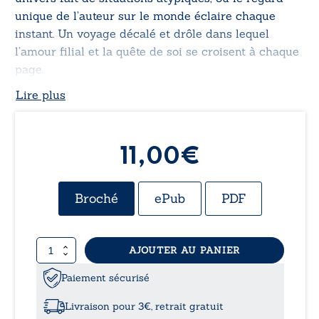
unique de l’auteur sur le monde éclaire chaque
instant. Un voyage décalé et drôle dans lequel
l’amour filial et la quête de soi se croisent à chaque
page.
Lire plus
11,00
€
Broché
ePub
PDF
quantité
AJOUTER AU PANIER
de
Gaby
Paiement sécurisé
Livraison pour 3€, retrait gratuit