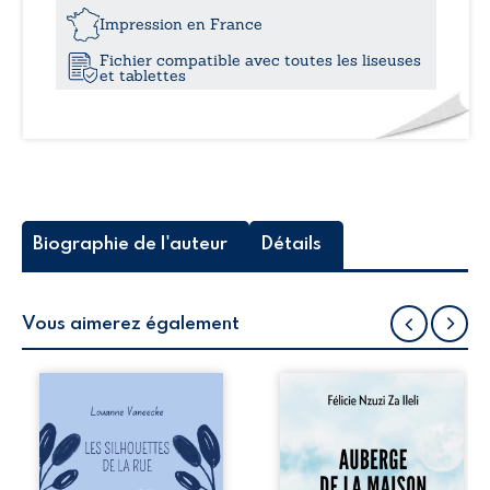
Impression en France
Fichier compatible avec toutes les liseuses
et tablettes
Biographie de l'auteur
Détails
Vous aimerez également
Les silhouettes de
Auberge de la
la rue donne la
maison de la
parole à six
justice est un
personnages
récit-témoignage
ordinaires,
consacré au
traversés par des
parcours