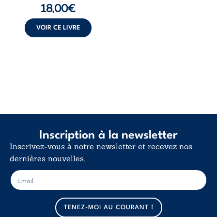
18,00
€
insurrection
calme. Une
déclaration
VOIR CE LIVRE
d’existence pour ...
Inscription à la newsletter
Inscrivez-vous à notre newsletter et recevez nos
dernières nouvelles.
E
E
-
-
m
m
a
a
TENEZ-MOI AU COURANT !
i
i