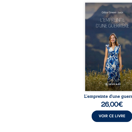
Que reste-t-il de l’e
lorsque la maladie impo
propres règles ? L’emp
d’une guerrière livre
détour, le récit d’un quo
bouleversé par la ma
chronique, l’errance mé
et de longues hospitalisa
L’auteure y raconte ce q
dossiers médicaux taisen
peur, l’isolement, l’épui
et le sentiment de ne 
L’empreinte d’une guerr
26,00
€
VOIR CE LIVRE