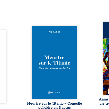
Assas
Et si le naufrage n’avait pas
La vi
l’été,
emporté tous ses secrets ? À
de ca
 de la
bord du Titanic, lors du voyage
enri
urs de
inaugural en 1912, un meurtre
témo
clarté
est commis. Le drame disparaît
Bienc
Rêves,
avec le navire, englouti dans
famil
poirs…
les profondeurs de l’Atlantique.
parco
lorés,
Sept décennies plus tard, la
ordi
de la
découverte de l’épave fait
2013,
nt en
resurgir un secret que l’on
qui l
t une
croyait perdu. Dans un coffre
corp
uvent,
mystérieux, des indices oubliés
décis
plus ...
...
Assas
Meurtre sur le Titanic – Comédie
vie t
policière en 3 actes