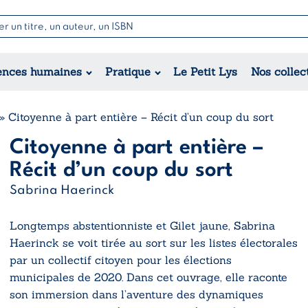
Nouvell
Poésie
Romance
Jeunesse
ences humaines
Pratique
Le Petit Lys
Nos collec
Théâtre
Érotique
Historique
Régional
»
Citoyenne à part entière – Récit d’un coup du sort
Citoyenne à part entière –
Récit d’un coup du sort
Sabrina Haerinck
Longtemps abstentionniste et Gilet jaune, Sabrina
Haerinck se voit tirée au sort sur les listes électorales
par un collectif citoyen pour les élections
municipales de 2020. Dans cet ouvrage, elle raconte
son immersion dans l’aventure des dynamiques