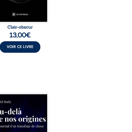
Clair-obscur
13,00
€
VOIR CE LIVRE
ns un milieu populaire où
olence et les fractures
iales tenaient lieu de
in, David a choisi la
e. Très tôt, l’école et les
s deviennent ses armes de
e, le moteur d’une lente