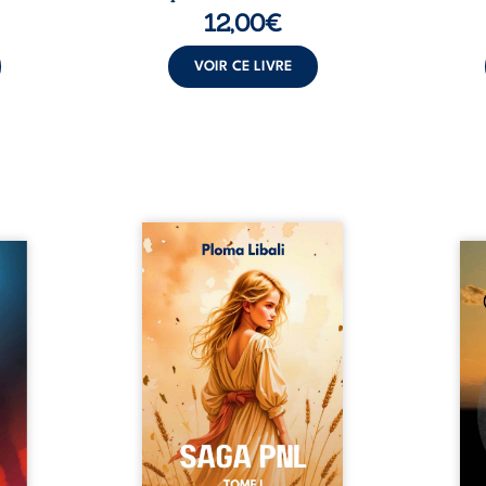
12,00
€
VOIR CE LIVRE
Autrefois, les champs
refus.
d’Atlantis vibraient sous le
Compo
stence
vent et les enfants couraient
obscu
lences
dans les blés. Puis la couronne
les 
s, les
plia le genou, livrant son
natur
, les
peuple à l’ombre d’Ivorny. À
par
et les
Atove, Luwel aurait pu
perso
uvrage
disparaître dans les ruines de
obs
x qui
son destin ; pourtant, sous les
tradu
i, trop
pierres d’un temple oublié, des
les r
ersée.
rebelles lui tendirent la main.
d’une
 Une
Parmi eux, Atos, général sans
sensi
. Une
trône mais habité par ...
monde
our ...
c