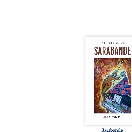
Aux chants crépitants de 
Sous le silence ouaté
neige en hiver, Au co
nuits pâles, Dans la 
bienveillante de la lune, 
pensées, révoltes et es
Des mots s’assemblent, co
rebelles aux règles 
poésie, mais chanta
rythme. Ils formen
sarabande, passionnée so
Sarabande