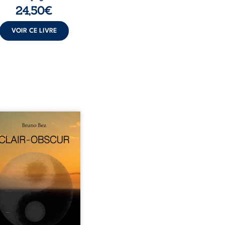
24,50
€
VOIR CE LIVRE
sé en alexandrins, Clair-
r aborde la spiritualité,
relations humaines, la
e et les territoires à
tir d’expériences
nnelles. Entre clarté et
curité, les poèmes
isent les observations et
essentis façonnés au fil
 vie. Ils portent un regard
ble sur l’existence et le
 contemporain, invitant
hacun à questionner ses ...