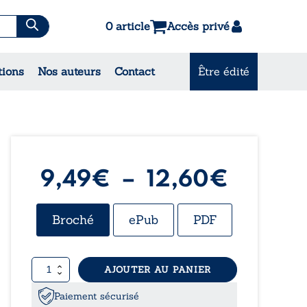
0 article
Accès privé
es & Contes
tions
Nos auteurs
Contact
Être édité
CONSULTEZ NOS
MEILLEURES VENTES
Plage
9,49
€
–
12,60
€
de
Broché
ePub
PDF
prix :
quantité
AJOUTER AU PANIER
9,49€
de
Citoyenne
Paiement sécurisé