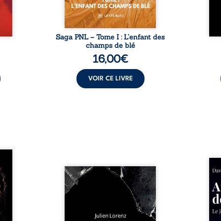
Saga PNL – Tome I : L’enfant des
champs de blé
16,00
€
VOIR CE LIVRE
les et
nfions
Né da
re la
Vingt années d’écriture, de
la vi
 des
blessures, d’émotions et de
famil
ue une
pensées se rencontrent dans
dest
onne :
ce recueil profondément
ruptur
ires,
intime. Entre nouvelles
livre
ent,
autobiographiques, poèmes
survi