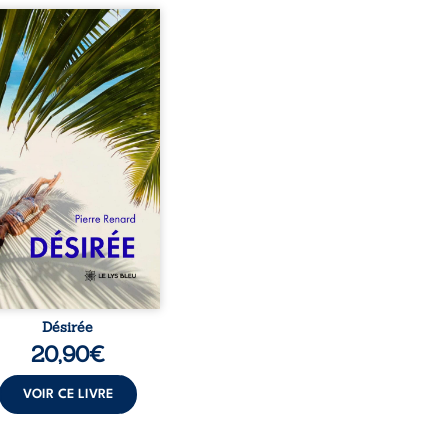
eil, Pierre, jeune retraité,
vre qu’il est devenu une
sante femme métissée de
te ans. À peine a-t-il
encé à apprivoiser ce
au corps qu’Ange surgit
sa vie et fait vaciller
s ses certitudes. Entre
l’attirance est immédiate,
ante jusqu’à ce qu’un
t familial fasse planer
ensable : et s’ils étaient
demi-frère et ...
Désirée
20,90
€
VOIR CE LIVRE