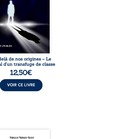
sion sociale. S’arracher à
acines exige pourtant un
invisible. Pris entre deux
s, l’homme réalise que
uccès professionnels ne
guérissent ni ...
elà de nos origines – Le
l d’un transfuge de classe
12,50
€
VOIR CE LIVRE
onnais mon pays se