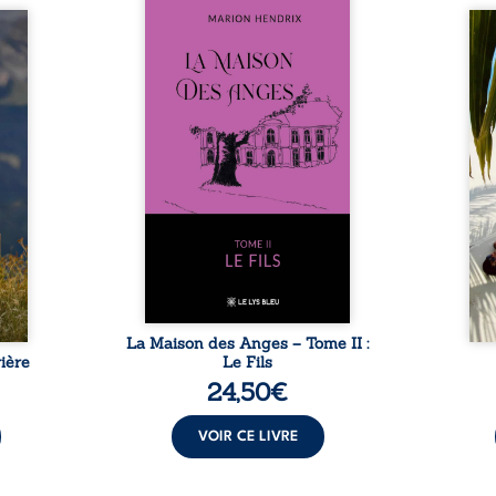
Nous sommes en 1979, soit 15
nfance
ans après le décès du
Au rév
se ses
patriarche Anatole-Eustache.
décou
reinte
La famille devra affronter non
sédui
, sans
seulement un inconnu qui rôde
tren
tidien
autour du domaine et dont
comm
ladie
Firmin, le fidèle majordome,
nouve
dicale
redoute les visites, le passé
dans 
tions.
encombrant d’Anatole-
toute
ue les
Eustache, la malédiction
eux, 
t : la
familiale, mais aussi la toute-
brûl
sement
puissance de Gauthier. Mais
secre
pas ...
comment dompter cet enfant
l’imp
avant qu’il ...
La Maison des Anges – Tome II :
ière
Le Fils
24,50
€
VOIR CE LIVRE