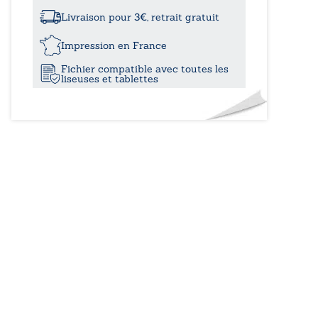
à
à
part
Livraison pour 3€, retrait gratuit
entière
12,60
-
Impression en France
Récit
Fichier compatible avec toutes les
d’un
liseuses et tablettes
coup
du
sort