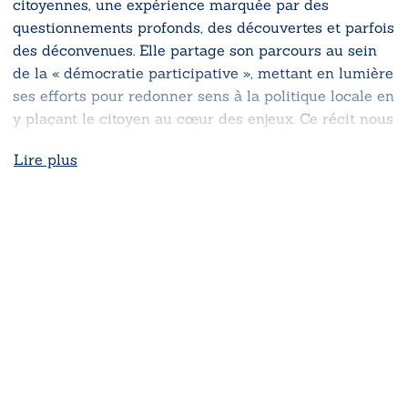
citoyennes, une expérience marquée par des
questionnements profonds, des découvertes et parfois
des déconvenues. Elle partage son parcours au sein
de la « démocratie participative », mettant en lumière
ses efforts pour redonner sens à la politique locale en
y plaçant le citoyen au cœur des enjeux. Ce récit nous
invite à repenser notre relation à la politique et à
Lire plus
l’engagement civique.