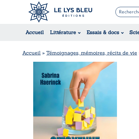
Romans
Contemporain
Accueil
Littérature
Essais & docs
Sci
Suspense / Thriller / Policier
Fantastique
Science-fiction
Accueil
»
Témoignages, mémoires, récits de vie