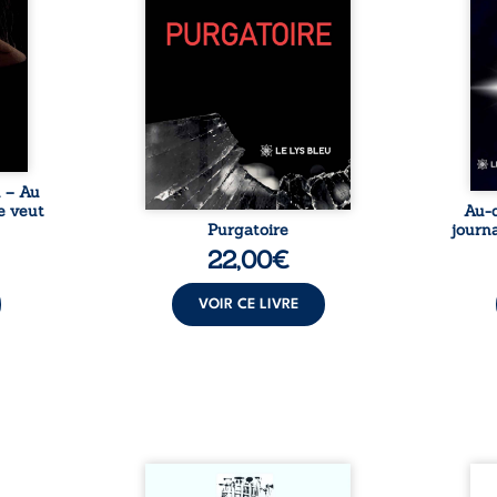
tes… À
bruts, pamphlets et réflexions
ascen
nages
philosophiques, chaque texte
ses r
ropre
ouvre une porte sur
prix 
l lève
l’existence. Ici, nul ordre
monde
une ...
imposé : chaque page peut
les s
être choisie au hasard, comme
une rencontre inattendue sur
le chemin de la vie. ...
u – Au
e veut
Au-d
Purgatoire
journa
22,00
€
VOIR CE LIVRE
Sommes-nous vraiment libres
Je c