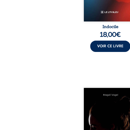
Indocile
18,00
€
VOIR CE LIVRE
Qui prend soin de cel
ceux auxquels nous co
nos enfants ? Derriè
douceur apparente
maisons d’accueil se jo
réalité que nul ne soupç
rémunérations dériso
solitude, épuisem