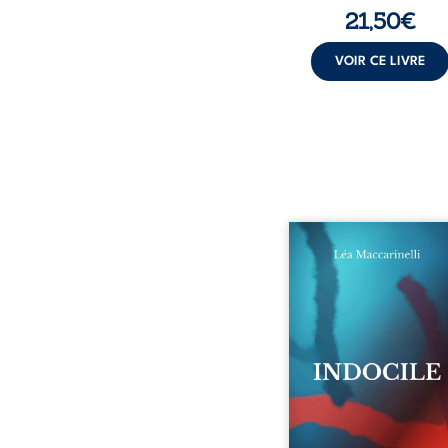
21,50
€
VOIR CE LIVRE
Quatre parties. Quatre 
Quatre visages d’une exi
en friction. Entre les si
qu’on ne déchiffre pa
amours qu’on dérange
corps qu’on administre 
liens qu’on sabote, cet o
parle à celles et ceu
vivent trop fort, trop vra
tôt. Indocile est une trav
Une langue nue.
insurrection calme
déclaration d’existence p