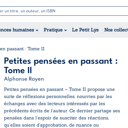
Nouvell
Poésie
Romance
Jeunesse
ences humaines
Pratique
Le Petit Lys
Nos collec
Théâtre
Érotique
Historique
Régional
en passant : Tome II
Petites pensées en passant :
Tome II
Alphonse Royen
Petites pensées en passant – Tome II
propose une
suite de réflexions personnelles, nourries par les
échanges avec des lecteurs intéressés par les
précédents écrits de l’auteur. Ce dernier partage ses
pensées dans l’espoir de susciter des réactions,
qu’elles soient d’approbation, de nuance ou