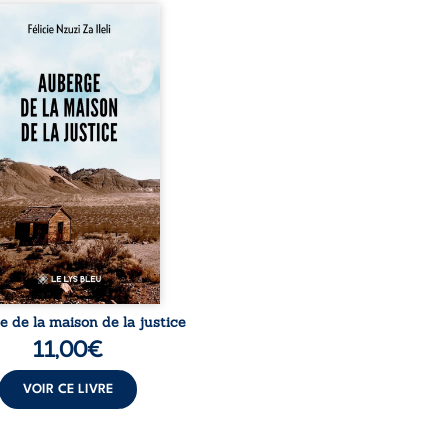
rge de la maison de la
tice est un récit-
ignage consacré au
urs exemplaire de Mbala
Nkuaku Lema Félix.
strat intègre, fervent
seur des droits humains
de l’indépendance
aire, il voit sa carrière de
e-quatre ans brutalement
ée par une révocation
raire en 2009, plongeant
e dans un chaos matériel
et moral. À ...
 de la maison de la justice
11,00
€
VOIR CE LIVRE