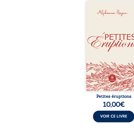
Professeur, ouvrier, éduc
forestier, sénateur, Al
Royen a mené une vie plu
au service des autres
vivant. Nés d’une vie fa
ruptures et d’engagement
poèmes tracent un c
entre l’intime et le monde
cherche ce qui de
quand tout vacille : la m
d’un visage, l’éclat furti
instant, une voix qui re
fragile, dan
Petites éruptions
10,00
€
VOIR CE LIVRE