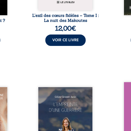
L’exil des cœurs fidèles – Tome I :
i ?
La nuit des Makoutes
12,00
€
VOIR CE LIVRE
Nous 
eine à
Que reste-t-il de l’enfance
ans
ns la
lorsque la maladie impose ses
patri
dité,
propres règles ? L’empreinte
La fa
r du
d’une guerrière livre, sans
seule
vec le
détour, le récit d’un quotidien
auto
rente,
bouleversé par la maladie
Firmi
ement
chronique, l’errance médicale
redou
contre
et de longues hospitalisations.
enc