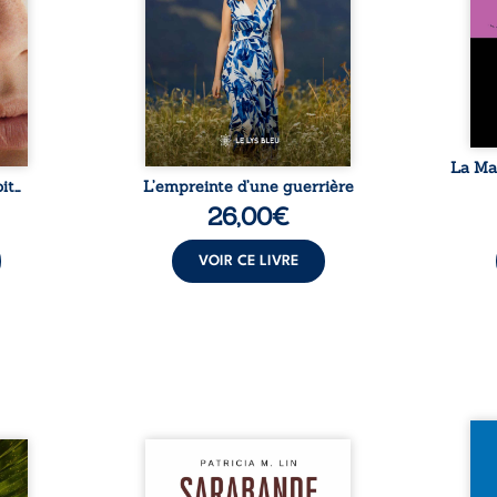
e ses
L’auteure y raconte ce que les
Eust
en elle
dossiers médicaux taisent : la
famil
temps
peur, l’isolement, l’épuisement
puiss
 plus
et le sentiment de ne pas ...
comm
e à ...
La Ma
it…
L’empreinte d’une guerrière
26,00
€
VOIR CE LIVRE
Et si
traité,
Aux chants crépitants de l’été,
empor
nu une
Sous le silence ouaté de la
bord 