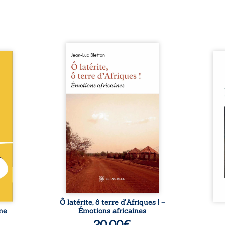
Ô latérite, ô terre d’Afriques !
le du
est un hommage poétique et
Nina
ce de
authentique aux paysages, aux
renc
rentes
rencontres et aux émotions
presq
abli :
brutes d’un continent en
aimés
or est
reconstruction, entre
que 
 d’un
traditions et modernité. Des
suff
 vite,
souvenirs intimes – la pluie à
exis
médias
Namoungou, le baobab de
par le
sforme
Zagtouli – aux portraits
silen
figure
marquants – Thomas Sankara,
Nina
estie,
Hamadoun Dicko, le Vieux
fragi
ission
Biokou – l’auteur partage des
préc
, sous
instantanés ...
naiss
 de ...
Ô latérite, ô terre d’Afriques ! –
ne
Émotions africaines
20,00
€