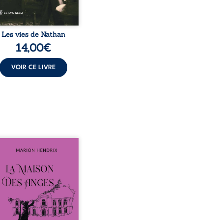
Les vies de Nathan
14,00
€
VOIR CE LIVRE
sommes en 1979, soit 15
 après le décès du
arche Anatole-Eustache.
mille devra affronter non
ment un inconnu qui rôde
ur du domaine et dont
n, le fidèle majordome,
te les visites, le passé
ombrant d’Anatole-