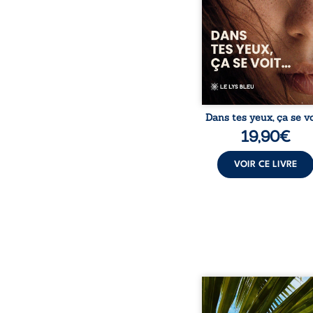
avec Louise boulevers
certitudes et fait naître 
des émotions long
refoulées. Des années
tard, alors qu’elle s’apprêt
Dans tes yeux, ça se vo
19,90
€
VOIR CE LIVRE
Au réveil, Pierre, jeune re
découvre qu’il est deve