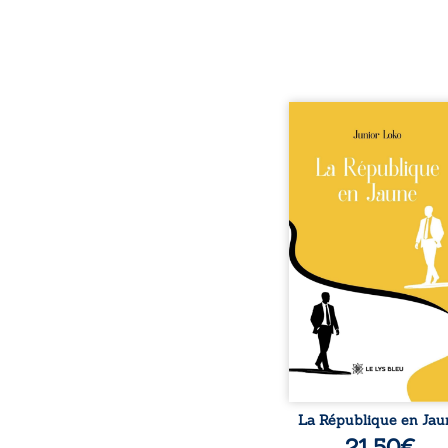
En République Fédéra
Congo, la naissan
jumeaux de races diffé
bouleverse l’ordre ét
Senior est Noir et Juni
Blanc, bien que nés
couple de Noirs. Très
l’événement attire les 
internationaux et tran
le bébé blanc en une 
emblématique sacrée, inv
selon certains, d’une m
salvatrice. Cependant
couvert
La République en Jau
21,50
€