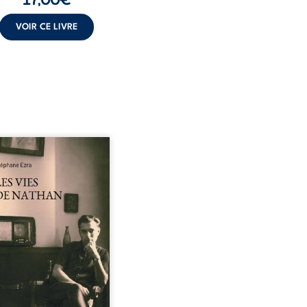
VOIR CE LIVRE
vies de Nathan est un
il de poésie né en trois
, au printemps 2026. Pour
emière fois, Stéphane Ezra,
um, a pu communiquer
son père, disparu depuis
de vingt ans et qu’il n’a
s connu. De ce dialogue
elà la mort naissent des
s qui retracent une vie
uée par la Seconde
e mondiale, une identité
juive brisée, la guerre ...