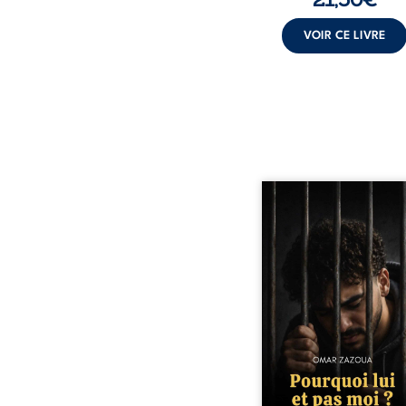
VOIR CE LIVRE
Pourquoi lui et pas 
raconte le parcours de l’
marqué par les mauvais 
la chute et l’épreu
l’enfermement. Mais il d
également les espoirs q
ont permis de ne pas ren
Au-delà d’une his
personnelle, ce témoi
interroge le desti
responsabilité, la résilie
la possibilité d
reconstruire malgr
obstacles. Un ouvr