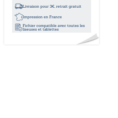
à
pensées
en
Livraison pour 3€, retrait gratuit
passant
13,00
:
Impression en France
Tome
Fichier compatible avec toutes les
II
liseuses et tablettes