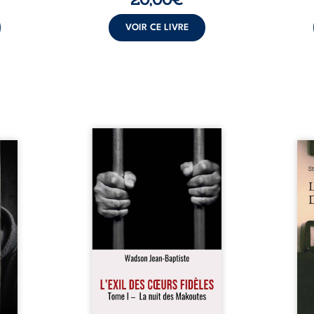
VOIR CE LIVRE
« Une nuit suffit parfois pour
moi ?
briser une famille… mais
Les 
auteur
certaines fidélités traversent
recue
choix,
les années. » Haïti, sous la
jours
ve de
dictature des Duvalier. La peur
la pr
évoile
s’étend jusque dans les
médi
ui lui
villages les plus reculés. À
avec 
oncer.
Bainet, Jean-Joël Joli mène une
plus 
toire
existence paisible avec sa
jamai
gnage
famille. Chef de section
par-d
n, la
respecté, il refuse pourtant de
poème
nce et
fermer les yeux sur l’injustice.
marq
e se
Mais, dans un ...
Guerr
é les
age ...