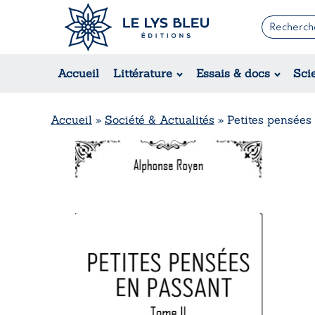
Romans
Contemporain
Accueil
Littérature
Essais & docs
Sci
Suspense / Thriller / Policier
Fantastique
Science-fiction
Accueil
»
Société & Actualités
»
Petites pensées 