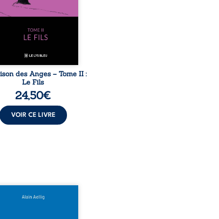
ache, la malédiction
iale, mais aussi la toute-
ance de Gauthier. Mais
ent dompter cet enfant
avant qu’il ...
ison des Anges – Tome II :
Le Fils
24,50
€
VOIR CE LIVRE
 le naufrage n’avait pas
té tous ses secrets ? À
du Titanic, lors du voyage