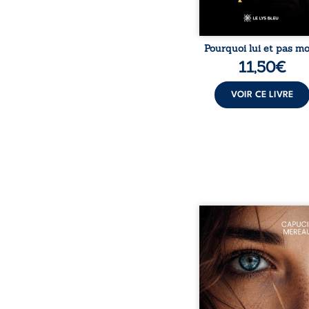
Pourquoi lui et pas mo
11,50
€
VOIR CE LIVRE
À seize ans, Violette p
trouver sa place da
société. Entre timi
moqueries et peu
jugement, elle avance a
sentiment d’être diffé
sans comprendre plein
ce qui l’habite. Sa ren