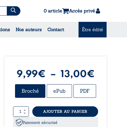
0 article
Accès privé
es & Contes
tions
Nos auteurs
Contact
Être édité
CONSULTEZ NOS
MEILLEURES VENTES
Plage
9,99
€
–
13,00
€
de
Broché
ePub
PDF
prix :
quantité
AJOUTER AU PANIER
9,99€
de
Petites
Paiement sécurisé