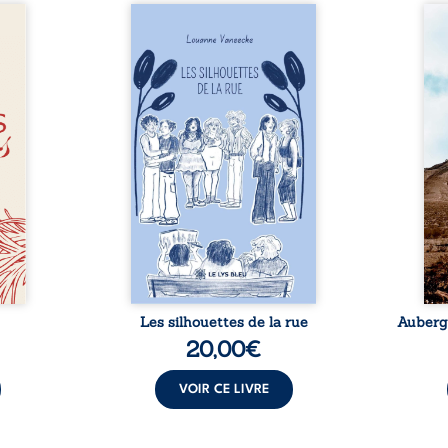
ateur,
Les silhouettes de la rue
Aube
phonse
donne la parole à six
jus
rielle
personnages ordinaires,
témo
 et du
traversés par des pensées, des
parco
ite de
émotions et des silences qui
Zi 
s, ses
pourraient appartenir à
Magi
hemin
chacun de nous. À travers
défen
. Il y
leurs parcours, ce roman invite
et 
meure
à porter un regard différent
judici
émoire
sur celles et ceux qui nous
trent
f d’un
entourent, à deviner ce qui se
bris
vient,
cache derrière les apparences
arbit
s le ...
et à s’ouvrir au fourmillement
sa vi
sensible de notre ...
Les silhouettes de la rue
Auberge
20,00
€
VOIR CE LIVRE