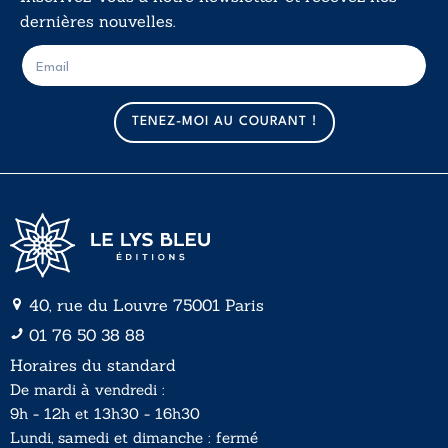
dernières nouvelles.
E
E
-
-
m
m
a
a
TENEZ-MOI AU COURANT !
i
i
l
l
*
40, rue du Louvre 75001 Paris
01 76 50 38 88
Horaires du standard
De mardi à vendredi :
9h - 12h et 13h30 - 16h30
Lundi, samedi et dimanche : fermé