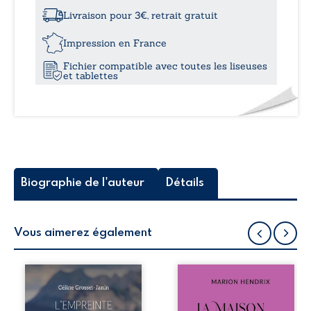
à
ne
Livraison pour 3€, retrait gratuit
m’avez
11,0
pas
Impression en France
crue...
Fichier compatible avec toutes les liseuses
et tablettes
Biographie de l'auteur
Détails
Vous aimerez également
Que reste-t-il de
Nous sommes en
l’enfance lorsque
1979, soit 15 ans
la maladie impose
après le décès du