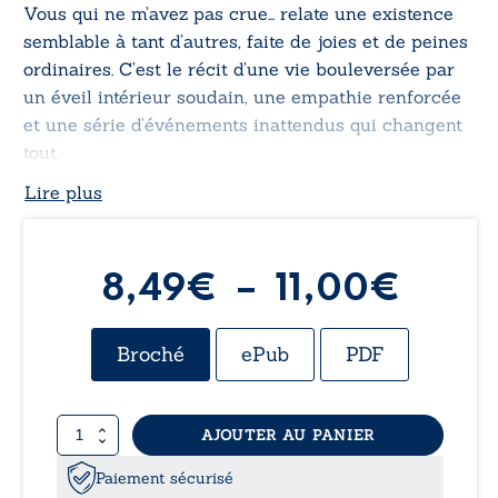
Vous qui ne m’avez pas crue…
relate une existence
semblable à tant d’autres, faite de joies et de peines
ordinaires. C’est le récit d’une vie bouleversée par
un éveil intérieur soudain, une empathie renforcée
et une série d’événements inattendus qui changent
tout.
Lire plus
Plag
8,49
€
–
11,00
€
de
Broché
ePub
PDF
prix :
quantité
AJOUTER AU PANIER
8,49
de
Vous
Paiement sécurisé
qui