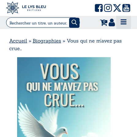
0
Accueil
»
Biographies
»
Vous qui ne m’avez pas
crue…