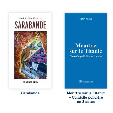
Aux chants
Et si le naufrage
crépitants de l’été,
n’avait pas
Sous le silence
emporté tous ses
ouaté de la neige
secrets ? À bord
en hiver, Au cours
du Titanic, lors du
de nuits pâles,
voyage inaugural
Dans la clarté
en 1912, un
bienveillante de la
meurtre est
lune, Rêves,
commis. Le drame
pensées, révoltes
disparaît avec le
et espoirs… Des
navire, englouti
mots s’assemblent,
dans les
colorés, rebelles
profondeurs de
aux règles de la
l’Atlantique. Sept
poésie, mais
décennies plus
chantant en
tard, la
rythme. Ils
découverte de
forment une
l’épave fait
Sarabande
Meurtre sur le Titanic
sarabande,
resurgir un secret
– Comédie policière
passionnée
que l’on croyait
en 3 actes
souvent, plus ...
perdu. Dans un
coffre mystérieux,
des indices