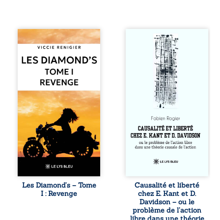
Revenge est à la
Sommes-nous
tête des
vraiment libres si
Diamond’s, un clan
chacun de nos
de motards aussi
actes s’inscrit
réputé et respecté
dans une chaîne
que redouté dans
de causes ? À
tout le pays. Rien
travers une
ne la prédestinait
confrontation
à cette vie, mais
entre les pensées
les épreuves ont
d’Emmanuel Kant
forgé une femme
et de Donald
dure, inaccessible
Davidson, cet
et résolue à ne
essai explore les
jamais dévoiler
liens entre libre
ses faiblesses,
arbitre,
jusqu’à ce que le
déterminisme
mystérieux Juan
causal et
croise sa route.
responsabilité. De
Les Diamond’s – Tome
Causalité et liberté
Chef d’une famille
la volonté
I : Revenge
chez E. Kant et D.
de Nomads, Juan
kantienne au
Davidson – ou le
porte lui aussi le
monisme anomal
problème de l’action
poids ...
de Davidson, il
libre dans une théorie