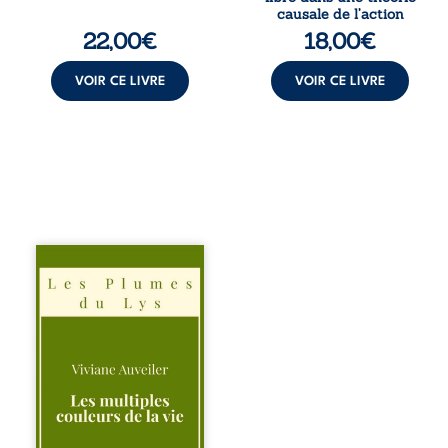
interroge la
causale de l’action
manière dont les
22,00
€
18,00
€
intentions et les
croyances
peuvent ...
VOIR CE LIVRE
VOIR CE LIVRE
Trois récits, trois
existences saisies
à l’instant où tout
bascule. Une
amitié meurtrie
cherche
l’apaisement, un
couple vacillant
recouvre
l’espérance, tandis
qu’une femme