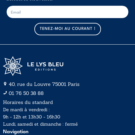
E
E
-
-
m
m
a
a
TENEZ-MOI AU COURANT !
i
i
l
l
*
40, rue du Louvre 75001 Paris
01 76 50 38 88
Horaires du standard
De mardi à vendredi :
9h - 12h et 13h30 - 16h30
Lundi, samedi et dimanche : fermé
Navigation