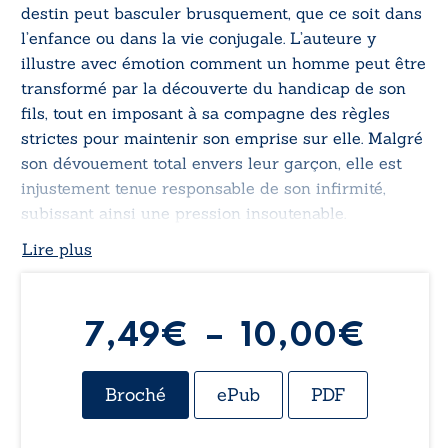
destin peut basculer brusquement, que ce soit dans
l’enfance ou dans la vie conjugale. L’auteure y
illustre avec émotion comment un homme peut être
transformé par la découverte du handicap de son
fils, tout en imposant à sa compagne des règles
strictes pour maintenir son emprise sur elle. Malgré
son dévouement total envers leur garçon, elle est
injustement tenue responsable de son infirmité,
subissant ainsi une pression insoutenable.
Contrainte de se plier aux exigences du père de son
Lire plus
enfant pour pouvoir rester auprès de lui la nuit, elle
sacrifie même son bien-être personnel dans cette
tragique lutte pour l’amour et la protection de son
Plag
7,49
€
–
10,00
€
fils.
de
Broché
ePub
PDF
prix 