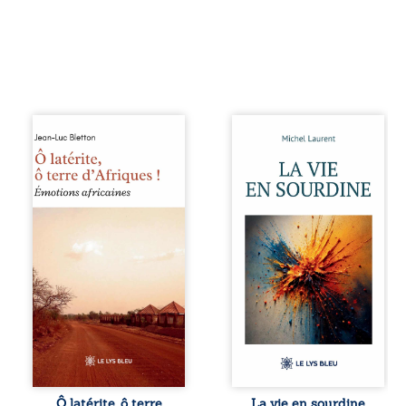
Ô latérite, ô terre
Nina et Pierre se
d’Afriques ! est un
sont rencontrés
hommage
très jeunes,
poétique et
presque par
authentique aux
hasard, et se sont
paysages, aux
aimés simplement,
rencontres et aux
persuadés que la
émotions brutes
présence de
d’un continent en
l’autre suffirait. Ils
reconstruction,
mènent une
entre traditions et
existence
modernité. Des
modeste, rythmée
souvenirs intimes
par le travail, la
– la pluie à
fatigue et les
Namoungou, le
silences. La mort
baobab de
de la mère de
Zagtouli – aux
Nina, chez qui ils
portraits
vivent, fragilise un
Ô latérite, ô terre
La vie en sourdine