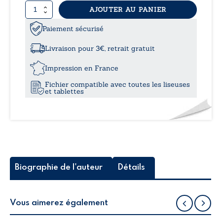
quantité
AJOUTER AU PANIER
7,49
de
Vivre
Paiement sécurisé
à
sous
l’influence
Livraison pour 3€, retrait gratuit
d’un
10,0
pervers
Impression en France
narcissique
Fichier compatible avec toutes les liseuses
et
et tablettes
enfance
douloureuse
Biographie de l'auteur
Détails
Vous aimerez également