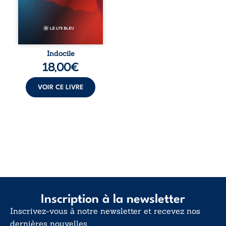
ouvrage parle à
celles et ceux qui
vivent trop fort,
trop vrai, trop tôt.
Indocile est une
traversée. Une
Indocile
langue nue. Une
18,00
€
insurrection
calme. Une
déclaration
VOIR CE LIVRE
d’existence pour ...
Inscription à la newsletter
Inscrivez-vous à notre newsletter et recevez nos
dernières nouvelles.