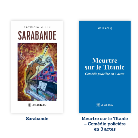
Aux chants
Et si le naufrage
crépitants de l’été,
n’avait pas
Sous le silence
emporté tous ses
ouaté de la neige
secrets ? À bord
en hiver, Au cours
du Titanic, lors du
de nuits pâles,
voyage inaugural
Dans la clarté
en 1912, un
bienveillante de la
meurtre est
lune, Rêves,
commis. Le drame
pensées, révoltes
disparaît avec le
et espoirs… Des
navire, englouti
mots s’assemblent,
dans les
colorés, rebelles
profondeurs de
aux règles de la
l’Atlantique. Sept
poésie, mais
décennies plus
chantant en
tard, la
rythme. Ils
découverte de
forment une
l’épave fait
Sarabande
Meurtre sur le Titanic
sarabande,
resurgir un secret
– Comédie policière
passionnée
que l’on croyait
en 3 actes
souvent, plus ...
perdu. Dans un
coffre mystérieux,