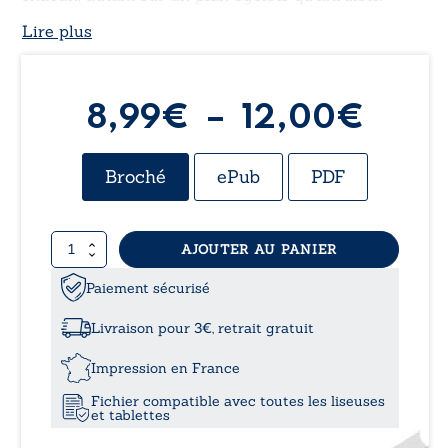
Lire plus
Plag
8,99
€
–
12,00
€
de
Broché
ePub
PDF
prix :
quantité
AJOUTER AU PANIER
8,99
de
«
Paiement sécurisé
à
Sources
»
Livraison pour 3€, retrait gratuit
sous
12,0
les
Impression en France
habitations
Fichier compatible avec toutes les liseuses
-
et tablettes
Danger
pour