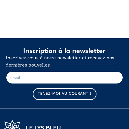
Inscription à la newsletter
Inscrivez-vous à notre newsletter et recevez nos
dernières nouvelles.
E
E
-
-
m
m
a
a
TENEZ-MOI AU COURANT !
i
i
l
l
*