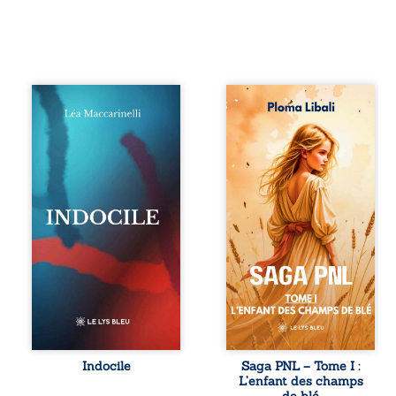
Quatre parties.
Autrefois, les
Quatre refus.
champs d’Atlantis
Quatre visages
vibraient sous le
d’une existence en
vent et les enfants
friction. Entre les
couraient dans les
silences qu’on ne
blés. Puis la
déchiffre pas, les
couronne plia le
amours qu’on
genou, livrant son
dérange, les corps
peuple à l’ombre
qu’on administre
d’Ivorny. À Atove,
et les liens qu’on
Luwel aurait pu
sabote, cet
disparaître dans
ouvrage parle à
les ruines de son
celles et ceux qui
destin ; pourtant,
vivent trop fort,
sous les pierres
trop vrai, trop tôt.
d’un temple
Indocile est une
oublié, des
traversée. Une
rebelles lui
Indocile
Saga PNL – Tome I :
langue nue. Une
tendirent la main.
L’enfant des champs
insurrection
Parmi eux, Atos,
de blé