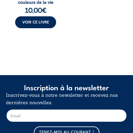
couleurs de la vie
de la vie explore la
10,00
€
force des liens, le
poids des non-dits
et la ...
VOIR CE LIVRE
Inscription à la newsletter
Inscrivez-vous à notre newsletter et recevez nos
dernières nouvelles.
E
E
-
-
m
m
a
a
TENEZ-MOI AU COURANT !