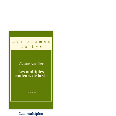
Trois récits, trois
existences saisies
à l’instant où tout
bascule. Une
amitié meurtrie
cherche
l’apaisement, un
couple vacillant
recouvre
l’espérance, tandis
qu’une femme
interroge les faux
éclats des fêtes
pour en retrouver
le sens profond.
Entre souvenirs,
blessures et
désillusions, Les
Les multiples
multiples couleurs