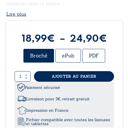
plaidoyer pour la justice.
Lire plus
Pla
18,99
€
–
24,90
€
de
Broché
ePub
PDF
prix 
quantité
AJOUTER AU PANIER
18,
de
Secrets
Paiement sécurisé
à
des
dieux
Livraison pour 3€, retrait gratuit
de
24,
7
Impression en France
à
Fichier compatible avec toutes les liseuses
77
et tablettes
ans