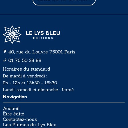
i
i
l
l
*
40, rue du Louvre 75001 Paris
01 76 50 38 88
Horaires du standard
De mardi à vendredi :
9h - 12h et 13h30 - 16h30
Lundi, samedi et dimanche : fermé
Navigation
Accueil
Être édité
Contactez-nous
Les Plumes du Lys Bleu