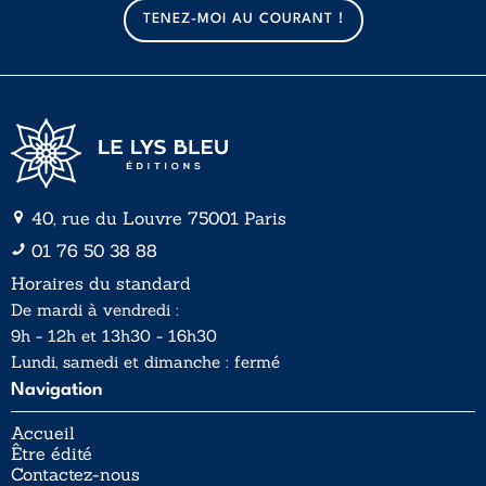
a
a
TENEZ-MOI AU COURANT !
i
i
l
l
*
40, rue du Louvre 75001 Paris
01 76 50 38 88
Horaires du standard
De mardi à vendredi :
9h - 12h et 13h30 - 16h30
Lundi, samedi et dimanche : fermé
Navigation
Accueil
Être édité
Contactez-nous