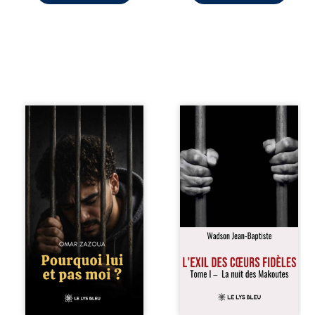
Pourquoi lui et pas
« Une nuit suffit
moi ? raconte le
parfois pour briser
parcours de
une famille… mais
l’auteur marqué
certaines fidélités
par les mauvais
traversent les
choix, la chute et
années. » Haïti,
l’épreuve de
sous la dictature
l’enfermement.
des Duvalier. La
Mais il dévoile
peur s’étend
également les
jusque dans les
espoirs qui lui ont
villages les plus
permis de ne pas
reculés. À Bainet,
renoncer. Au-delà
Jean-Joël Joli
d’une histoire
mène une
personnelle, ce
existence paisible
témoignage
avec sa famille.
interroge le destin,
Chef de section