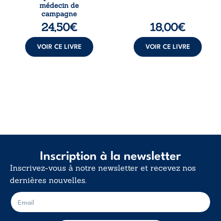
médical, malgré
calme. Une
médecin de
une décision de
déclaration
campagne
première instance
d’existence pour ...
24,50
€
18,00
€
...
VOIR CE LIVRE
VOIR CE LIVRE
Inscription à la newsletter
Inscrivez-vous à notre newsletter et recevez nos
dernières nouvelles.
E
E
-
-
m
m