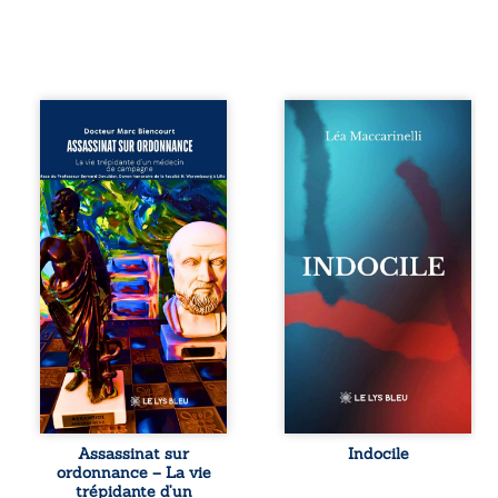
Assassinat sur
Quatre parties.
ordonnance – La
Quatre refus.
vie trépidante
Quatre visages
d’un médecin de
d’une existence en
campagne est la
friction. Entre les
réédition enrichie
silences qu’on ne
et actualisée du
déchiffre pas, les
témoignage du
amours qu’on
Docteur Marc
dérange, les corps
Biencourt, ancien
qu’on administre
médecin de
et les liens qu’on
famille, qui revient
sabote, cet
sur son parcours
ouvrage parle à
médical, syndical
celles et ceux qui
et ordinal. Depuis
vivent trop fort,
septembre 2013, il
trop vrai, trop tôt.
raconte le long
Indocile est une
combat qui l’a
traversée. Une
Assassinat sur
Indocile
conduit à être
langue nue. Une
ordonnance – La vie
écarté du corps
insurrection
trépidante d’un