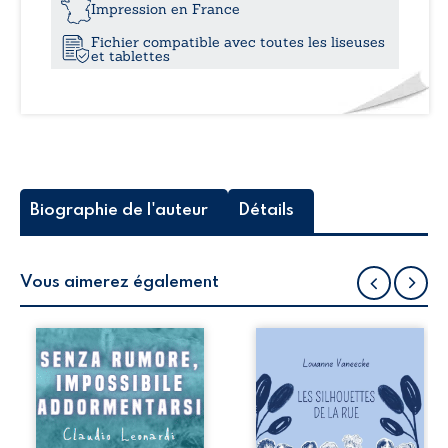
s'endormir...
Impression en France
Fichier compatible avec toutes les liseuses
et tablettes
Biographie de l'auteur
Détails
Vous aimerez également
Dodicimila donne
Les silhouettes de
furono violentate
la rue donne la
durante la guerra
parole à six
del 39-45 nel sud
personnages
Italia...Padri, fratelli,
ordinaires,
vicini, preti e
traversés par des