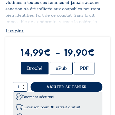
victimes à toutes ces femmes et jamais aucune
sanction n’a été infligée aux coupables pourtant
bien identifiés. Fort de ce constat,
Sans bruit,
impossible de s’endormir…
retrace la colère, la
frustration et la lutte de ces suppliciées, face à
Lire plus
l’injustice de la situation, dans une intrigue pleine
de rebondissements que vous êtes invités à
découvrir.
Plag
14,99
€
–
19,90
€
de
Broché
ePub
PDF
prix 
quantité
AJOUTER AU PANIER
14,9
de
Sans
Paiement sécurisé
à
bruit,
impossible
Livraison pour 3€, retrait gratuit
de
19,9