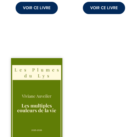
croyances
peuvent ...
VOIR CE LIVRE
VOIR CE LIVRE
Trois récits, trois
existences saisies
à l’instant où tout
bascule. Une
amitié meurtrie
cherche
l’apaisement, un
couple vacillant
recouvre
l’espérance, tandis
qu’une femme
interroge les faux
éclats des fêtes
pour en retrouver