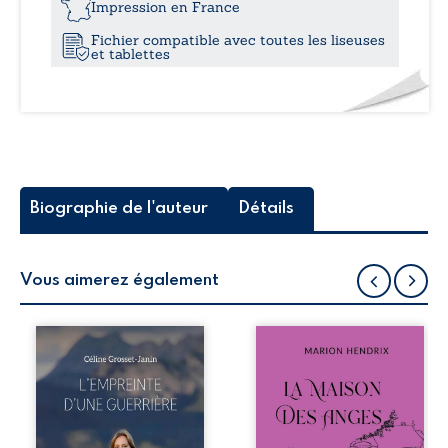
Impression en France
Fichier compatible avec toutes les liseuses
et tablettes
Biographie de l'auteur
Détails
Vous aimerez également
Que reste-t-il de
Nous sommes en
l’enfance lorsque
1979, soit 15 ans
la maladie impose
après le décès du
ses propres règles
patriarche
? L’empreinte
Anatole-Eustache.
d’une guerrière
La famille devra