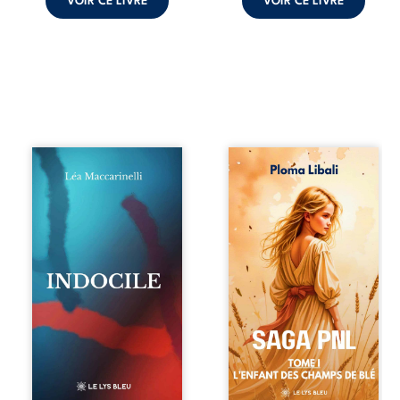
VOIR CE LIVRE
VOIR CE LIVRE
Quatre parties.
Autrefois, les
Quatre refus.
champs d’Atlantis
Quatre visages
vibraient sous le
d’une existence en
vent et les enfants
friction. Entre les
couraient dans les
silences qu’on ne
blés. Puis la
déchiffre pas, les
couronne plia le
amours qu’on
genou, livrant son
dérange, les corps
peuple à l’ombre
qu’on administre
d’Ivorny. À Atove,
et les liens qu’on
Luwel aurait pu
sabote, cet
disparaître dans
ouvrage parle à
les ruines de son
celles et ceux qui
destin ; pourtant,
vivent trop fort,
sous les pierres
trop vrai, trop tôt.
d’un temple