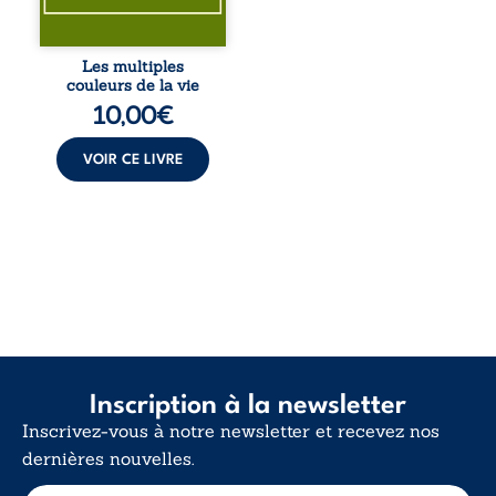
le sens profond.
Entre souvenirs,
blessures et
désillusions, Les
Les multiples
multiples couleurs
couleurs de la vie
de la vie explore la
10,00
€
force des liens, le
poids des non-dits
et la ...
VOIR CE LIVRE
Inscription à la newsletter
Inscrivez-vous à notre newsletter et recevez nos
dernières nouvelles.
E
E