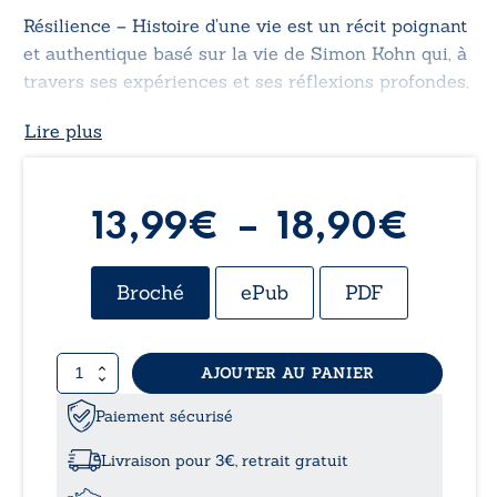
Résilience – Histoire d’une vie
est un récit poignant
et authentique basé sur la vie de Simon Kohn qui, à
travers ses expériences et ses réflexions profondes,
offre des leçons inestimables sur la persévérance et
Lire plus
la foi en l’humanité.
Plag
13,99
€
–
18,90
€
de
Broché
ePub
PDF
prix 
quantité
AJOUTER AU PANIER
13,9
de
Résilience
Paiement sécurisé
à
Histoire
d'une
Livraison pour 3€, retrait gratuit
vie
18,9