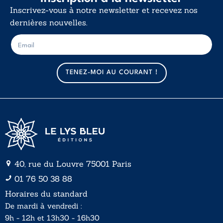
Inscrivez-vous à notre newsletter et recevez nos
dernières nouvelles.
E
E
-
-
m
m
a
a
TENEZ-MOI AU COURANT !
i
i
l
l
*
40, rue du Louvre 75001 Paris
01 76 50 38 88
Horaires du standard
De mardi à vendredi :
9h - 12h et 13h30 - 16h30