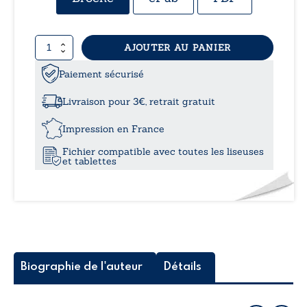
prix 
quantité
AJOUTER AU PANIER
15,
de
Récit
Paiement sécurisé
à
d’un
converti
Livraison pour 3€, retrait gratuit
à
20,
l’islam
Impression en France
sur
Fichier compatible avec toutes les liseuses
le
et tablettes
chemin
de
Dieu
Biographie de l'auteur
Détails