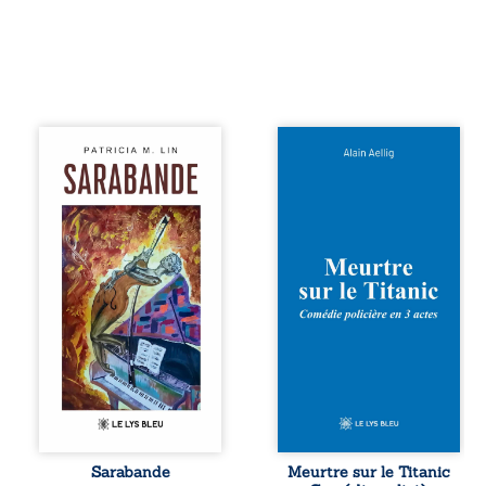
Aux chants
Et si le naufrage
crépitants de l’été,
n’avait pas
Sous le silence
emporté tous ses
ouaté de la neige
secrets ? À bord
en hiver, Au cours
du Titanic, lors du
de nuits pâles,
voyage inaugural
Dans la clarté
en 1912, un
bienveillante de la
meurtre est
lune, Rêves,
commis. Le drame
pensées, révoltes
disparaît avec le
et espoirs… Des
navire, englouti
mots s’assemblent,
dans les
colorés, rebelles
profondeurs de
aux règles de la
l’Atlantique. Sept
poésie, mais
décennies plus
chantant en
tard, la
rythme. Ils
découverte de
forment une
l’épave fait
Sarabande
Meurtre sur le Titanic
sarabande,
resurgir un secret