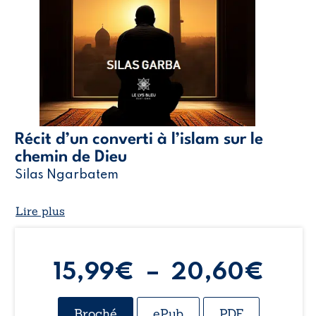
Récit d’un converti à l’islam sur le
chemin de Dieu
Silas Ngarbatem
Lire plus
Pla
15,99
€
–
20,60
€
de
Broché
ePub
PDF