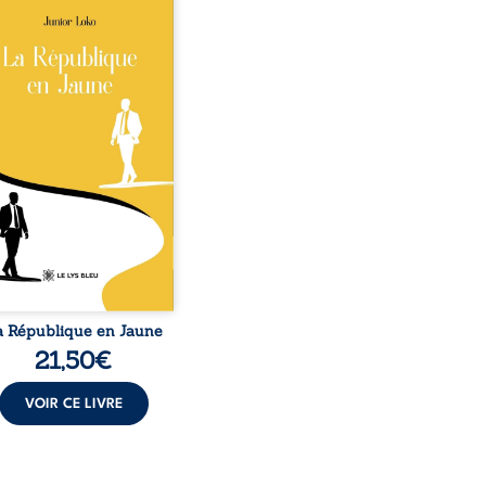
épublique Fédérale du
o, la naissance de
ux de races différentes
verse l’ordre établi :
r est Noir et Junior est
c, bien que nés d’un
e de Noirs. Très vite,
nement attire les médias
nationaux et transforme
bé blanc en une figure
matique sacrée, investie,
 certains, d’une mission
trice. Cependant, sous
couvert de ...
a République en Jaune
21,50
€
VOIR CE LIVRE