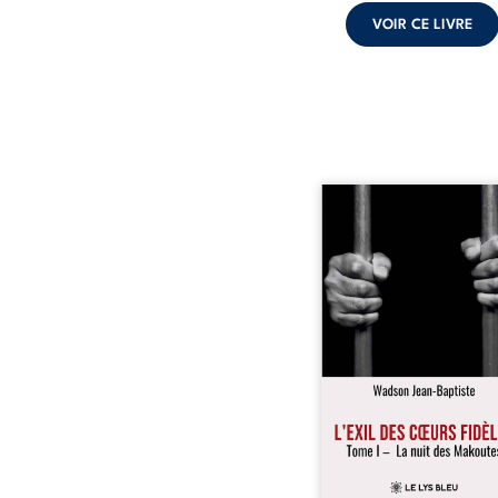
VOIR CE LIVRE
« Une nuit suffit parfoi
briser une famille…
certaines fidélités trav
les années. » Haïti, s
dictature des Duvalier. L
s’étend jusque dan
villages les plus recu
Bainet, Jean-Joël Joli mè
existence paisible av
famille. Chef de se
respecté, il refuse pourt
fermer les yeux sur l’inju
Mais, dans