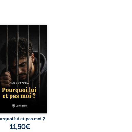
quoi lui et pas moi ?
te le parcours de l’auteur
é par les mauvais choix,
hute et l’épreuve de
ermement. Mais il dévoile
ment les espoirs qui lui
ermis de ne pas renoncer.
elà d’une histoire
onnelle, ce témoignage
rroge le destin, la
nsabilité, la résilience et
possibilité de se
nstruire malgré les
obstacles. Un ouvrage ...
urquoi lui et pas moi ?
11,50
€