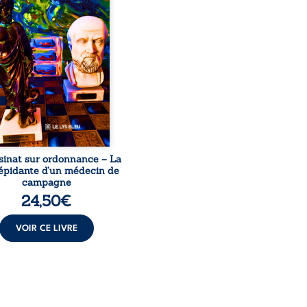
ignage du Docteur Marc
ourt, ancien médecin de
le, qui revient sur son
urs médical, syndical et
nal. Depuis septembre
 il raconte le long combat
’a conduit à être écarté du
s médical, malgré une
ion de première instance
...
sinat sur ordonnance – La
répidante d’un médecin de
campagne
24,50
€
VOIR CE LIVRE