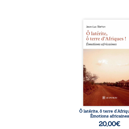
Ô latérite, ô terre d’Afri
est un hommage poétiq
authentique aux paysage
rencontres et aux émo
brutes d’un contine
reconstruction, e
traditions et modernit
souvenirs intimes – la p
Namoungou, le baob
Zagtouli – aux port
marquants – Thomas Sa
Hamadoun Dicko, le 
Biokou – l’auteur parta
instanta
Ô latérite, ô terre d’Afriq
Émotions africaines
20,00
€