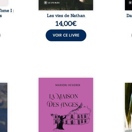
Tome I :
s
Les vies de Nathan
Da
14,00
€
VOIR CE LIVRE
Nous sommes en 1979, soit 15
nfance
ans après le décès du
Au rév
se ses
patriarche Anatole-Eustache.
décou
reinte
La famille devra affronter non
sédui
, sans
seulement un inconnu qui rôde
tren
tidien
autour du domaine et dont
comm
ladie
Firmin, le fidèle majordome,
nouve
dicale
redoute les visites, le passé
dans 
tions.
encombrant d’Anatole-
toute
ue les
Eustache, la malédiction
eux, 