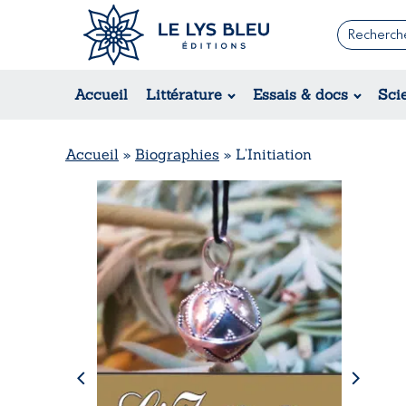
Romans
Contemporain
Accueil
Littérature
Essais & docs
Sci
Suspense / Thriller / Policier
Fantastique
Science-fiction
Accueil
»
Biographies
»
L’Initiation