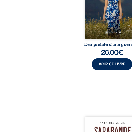
dossiers médicaux taisen
peur, l’isolement, l’épui
et le sentiment de ne 
L’empreinte d’une guerr
26,00
€
VOIR CE LIVRE
Aux chants crépitants de 
Sous le silence ouaté