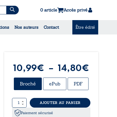
0 article
Accès privé
es & Contes
tions
Nos auteurs
Contact
Être édité
CONSULTEZ NOS MEILLEURES
VENTES
Plage
10,99
€
–
14,80
€
de
Broché
ePub
PDF
prix :
quantité
AJOUTER AU PANIER
10,99
de
L'Initiation
Paiement sécurisé