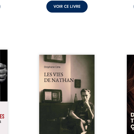
VOIR CE LIVRE
s pour
 mais
Les vies de Nathan est un
À sei
ersent
recueil de poésie né en trois
trou
ous la
jours, au printemps 2026. Pour
soci
a peur
la première fois, Stéphane Ezra,
moq
s les
médium, a pu communiquer
jugem
lés. À
avec son père, disparu depuis
senti
ne une
plus de vingt ans et qu’il n’a
sans
ec sa
jamais connu. De ce dialogue
ce qu
ction
par-delà la mort naissent des
avec
ant de
poèmes qui retracent une vie
certit
stice.
marquée par la Seconde
des 
 un ...
Guerre mondiale, une identité
refo
juive brisée, la guerre ...
tard,