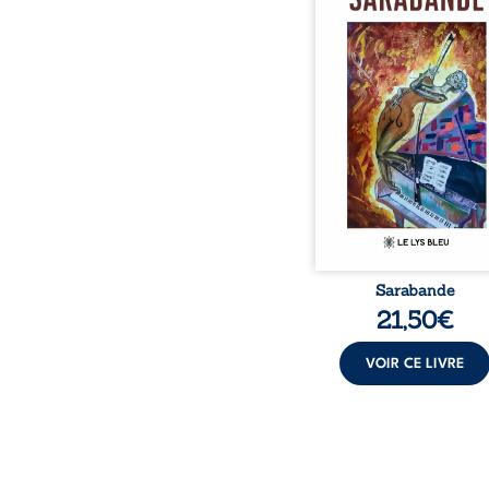
neige en hiver, Au co
nuits pâles, Dans la 
bienveillante de la lune, 
pensées, révoltes et es
Des mots s’assemblent, co
rebelles aux règles 
poésie, mais chanta
rythme. Ils formen
sarabande, passionnée so
Sarabande
21,50
€
VOIR CE LIVRE