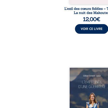
L’exil des cœurs fidèles – 
La nuit des Makoute
12,00
€
VOIR CE LIVRE
Que reste-t-il de l’e
lorsque la maladie impo
propres règles ? L’emp
d’une guerrière livre
détour, le récit d’un quo
bouleversé par la ma
chronique, l’errance mé
et de longues hospitalisa
L’auteure y raconte ce q