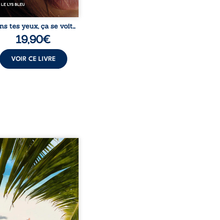
ns tes yeux, ça se voit…
19,90
€
VOIR CE LIVRE
eil, Pierre, jeune retraité,
vre qu’il est devenu une
sante femme métissée de
te ans. À peine a-t-il
encé à apprivoiser ce
au corps qu’Ange surgit
sa vie et fait vaciller
s ses certitudes. Entre
l’attirance est immédiate,