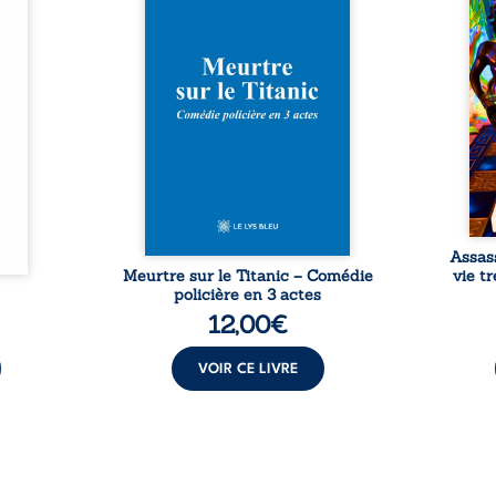
urs de
inaugural en 1912, un meurtre
témo
clarté
est commis. Le drame disparaît
Bienc
Rêves,
avec le navire, englouti dans
famil
poirs…
les profondeurs de l’Atlantique.
parco
lorés,
Sept décennies plus tard, la
ordi
de la
découverte de l’épave fait
2013,
nt en
resurgir un secret que l’on
qui l
t une
croyait perdu. Dans un coffre
corp
uvent,
mystérieux, des indices oubliés
décis
plus ...
...
Assas
Meurtre sur le Titanic – Comédie
vie t
policière en 3 actes
12,00
€
VOIR CE LIVRE