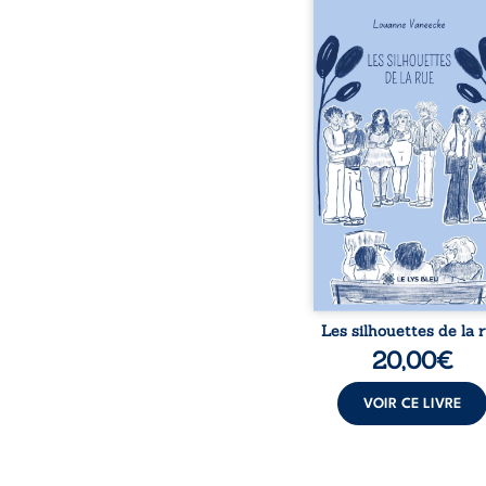
Les silhouettes de l
donne la parole à
personnages ordina
traversés par des pensée
émotions et des silenc
pourraient apparte
chacun de nous. À tr
leurs parcours, ce roman 
à porter un regard dif
sur celles et ceux qu
entourent, à deviner ce 
cache derrière les appa
et à s’ouvrir au fourmil
sensible de no
Les silhouettes de la 
20,00
€
VOIR CE LIVRE