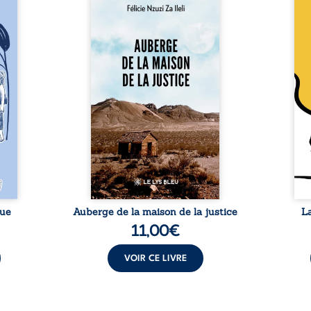
a rue
Auberge de la maison de la
En R
 six
justice est un récit-
Cong
ires,
témoignage consacré au
jumea
s, des
parcours exemplaire de Mbala
boule
es qui
Zi Nkuaku Lema Félix.
Senio
nir à
Magistrat intègre, fervent
Blan
avers
défenseur des droits humains
coupl
invite
et de l’indépendance
l’évé
férent
judiciaire, il voit sa carrière de
inter
i nous
trente-quatre ans brutalement
le bé
qui se
brisée par une révocation
emblé
rences
arbitraire en 2009, plongeant
selon
lement
sa vie dans un chaos matériel
salva
tre ...
et moral. À ...
rue
Auberge de la maison de la justice
L
11,00
€
VOIR CE LIVRE