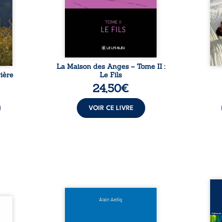
t : la
familiale, mais aussi la toute-
brûl
sement
puissance de Gauthier. Mais
secre
pas ...
comment dompter cet enfant
l’imp
avant qu’il ...
La Maison des Anges – Tome II :
ière
Le Fils
24,50
€
VOIR CE LIVRE
Assas
Et si le naufrage n’avait pas
La vi
l’été,
emporté tous ses secrets ? À
de ca
 de la
bord du Titanic, lors du voyage
enri