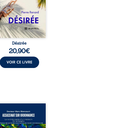
ante jusqu’à ce qu’un
t familial fasse planer
ensable : et s’ils étaient
demi-frère et ...
Désirée
20,90
€
VOIR CE LIVRE
sinat sur ordonnance –
e trépidante d’un médecin
mpagne est la réédition
chie et actualisée du