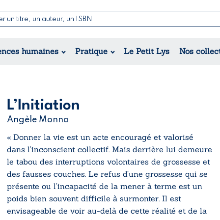
Nouvell
Poésie
Romance
Jeunesse
ences humaines
Pratique
Le Petit Lys
Nos collec
Théâtre
Érotique
Historique
Régional
L’Initiation
Angèle Monna
« Donner la vie est un acte encouragé et valorisé
dans l’inconscient collectif. Mais derrière lui demeure
le tabou des interruptions volontaires de grossesse et
des fausses couches. Le refus d’une grossesse qui se
présente ou l’incapacité de la mener à terme est un
poids bien souvent difficile à surmonter. Il est
envisageable de voir au-delà de cette réalité et de la