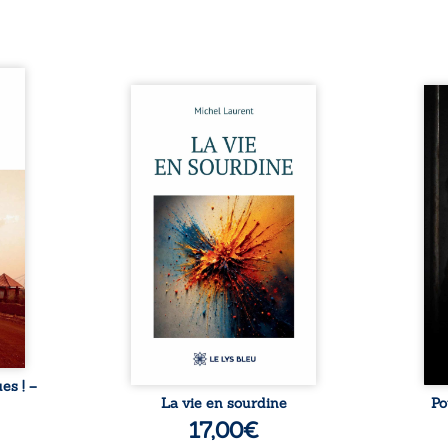
ques !
ue et
Nina et Pierre se sont
Pour
s, aux
rencontrés très jeunes,
racon
tions
presque par hasard, et se sont
marqu
nt en
aimés simplement, persuadés
la c
ntre
que la présence de l’autre
l’enf
é. Des
suffirait. Ils mènent une
égale
luie à
existence modeste, rythmée
ont p
ab de
par le travail, la fatigue et les
Au-d
raits
silences. La mort de la mère de
pers
nkara,
Nina, chez qui ils vivent,
inte
Vieux
fragilise un équilibre déjà
respo
ge des
précaire. Puis vient la
la 
nés ...
naissance de leur enfant, et le
reco
basculement. ...
ues ! –
La vie en sourdine
Po
17,00
€