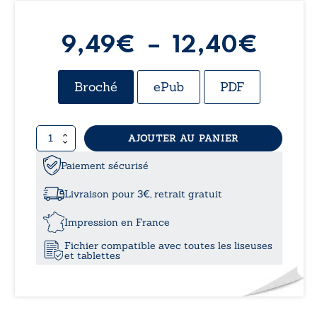
Plag
9,49
€
–
12,40
€
de
Broché
ePub
PDF
prix :
quantité
AJOUTER AU PANIER
9,49
de
Lève-
Paiement sécurisé
à
toi
et
Livraison pour 3€, retrait gratuit
marche
12,4
Impression en France
Fichier compatible avec toutes les liseuses
et tablettes