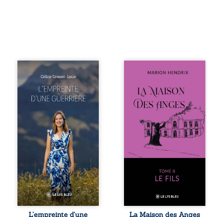
Que reste-t-il de
Nous sommes en
l’enfance lorsque
1979, soit 15 ans
la maladie impose
après le décès du
ses propres règles
patriarche
? L’empreinte
Anatole-Eustache.
d’une guerrière
La famille devra
livre, sans détour,
affronter non
le récit d’un
seulement un
quotidien
inconnu qui rôde
bouleversé par la
autour du
maladie
domaine et dont
chronique,
Firmin, le fidèle
l’errance médicale
majordome,
et de longues
redoute les visites,
hospitalisations.
le passé
L’auteure y
encombrant
raconte ce que les
d’Anatole-
dossiers médicaux
Eustache, la
L’empreinte d’une
La Maison des Anges