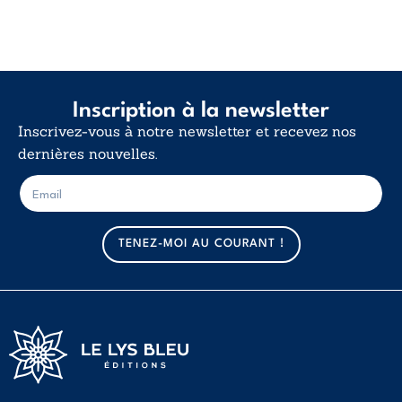
Inscription à la newsletter
Inscrivez-vous à notre newsletter et recevez nos
dernières nouvelles.
E
E
-
-
m
m
a
a
TENEZ-MOI AU COURANT !
i
i
l
l
*