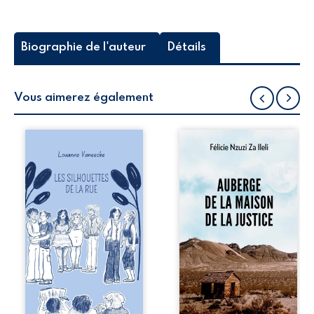
Biographie de l'auteur
Détails
Vous aimerez également
Les silhouettes de
Auberge de la
la rue donne la
maison de la
parole à six
justice est un
personnages
récit-témoignage
ordinaires,
consacré au
traversés par des
parcours
pensées, des
exemplaire de
émotions et des
Mbala Zi Nkuaku
silences qui
Lema Félix.
pourraient
Magistrat intègre,
appartenir à
fervent défenseur
chacun de nous. À
des droits
travers leurs
humains et de
parcours, ce
l’indépendance
roman invite à
judiciaire, il voit sa