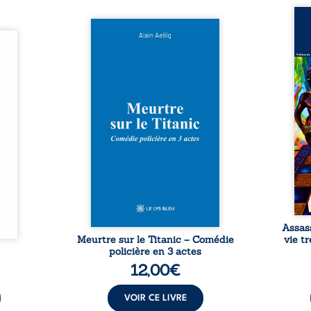
Assas
Et si le naufrage n’avait pas
La vi
l’été,
emporté tous ses secrets ? À
de ca
 de la
bord du Titanic, lors du voyage
enri
urs de
inaugural en 1912, un meurtre
témo
clarté
est commis. Le drame disparaît
Bienc
Rêves,
avec le navire, englouti dans
famil
poirs…
les profondeurs de l’Atlantique.
parco
lorés,
Sept décennies plus tard, la
ordi
de la
découverte de l’épave fait
2013,
nt en
resurgir un secret que l’on
qui l
t une
croyait perdu. Dans un coffre
corp
uvent,
mystérieux, des indices oubliés
décis
plus ...
...
Assas
Meurtre sur le Titanic – Comédie
vie t
policière en 3 actes
12,00
€
VOIR CE LIVRE