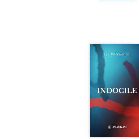
Quatre parties. Quatre 
Quatre visages d’une exi
en friction. Entre les si
qu’on ne déchiffre pa
amours qu’on dérange
corps qu’on administre 
liens qu’on sabote, cet o
parle à celles et ceu
vivent trop fort, trop vra
tôt. Indocile est une trav
Une langue nue.
insurrection calme
déclaration d’existence p