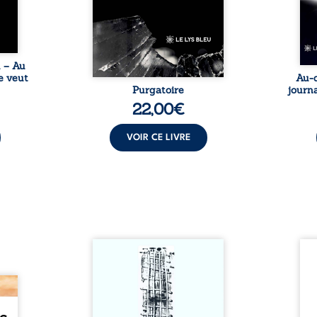
une ...
imposé : chaque page peut
les s
être choisie au hasard, comme
une rencontre inattendue sur
le chemin de la vie. ...
u – Au
e veut
Au-d
Purgatoire
journa
22,00
€
VOIR CE LIVRE
Sommes-nous vraiment libres
Je c
si chacun de nos actes s’inscrit
prése
dans une chaîne de causes ? À
trans
e des
travers une confrontation
desti
otards
entre les pensées d’Emmanuel
congo
té que
Kant et de Donald Davidson,
grand