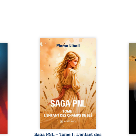
Autrefois, les champs
refus.
d’Atlantis vibraient sous le
Compo
stence
vent et les enfants couraient
obscu
lences
dans les blés. Puis la couronne
les 
s, les
plia le genou, livrant son
natur
, les
peuple à l’ombre d’Ivorny. À
par
et les
Atove, Luwel aurait pu
perso
uvrage
disparaître dans les ruines de
obs
x qui
son destin ; pourtant, sous les
tradu
i, trop
pierres d’un temple oublié, des
les r
ersée.
rebelles lui tendirent la main.
d’une
 Une
Parmi eux, Atos, général sans
sensi
. Une
trône mais habité par ...
monde
our ...
c
Saga PNL – Tome I : L’enfant des