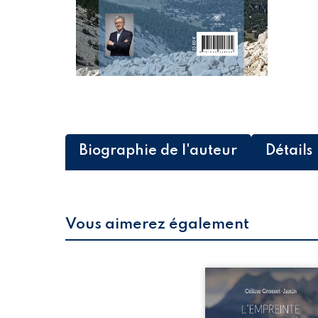
Biographie de l'auteur
Détails
Vous aimerez également
Que reste-t-il de l’e
lorsque la maladie impo
propres règles ? L’emp