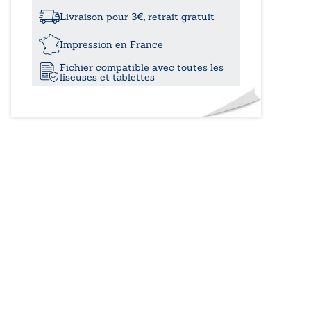
à
tribulations
d’Amédée
Livraison pour 3€, retrait gratuit
Airache
20,9
Impression en France
Fichier compatible avec toutes les
liseuses et tablettes