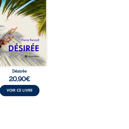
te ans. À peine a-t-il
encé à apprivoiser ce
au corps qu’Ange surgit
sa vie et fait vaciller
s ses certitudes. Entre
l’attirance est immédiate,
ante jusqu’à ce qu’un
t familial fasse planer
ensable : et s’ils étaient
demi-frère et ...
Désirée
20,90
€
VOIR CE LIVRE