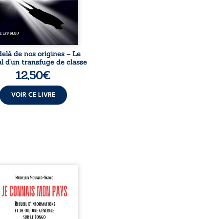
uccès professionnels ne
guérissent ni ...
elà de nos origines – Le
l d’un transfuge de classe
12,50
€
VOIR CE LIVRE
onnais mon pays se
nte comme une œuvre de
mission et d’éveil civique,
née à raviver la mémoire
laise. En retraçant les
es étapes de l’histoire