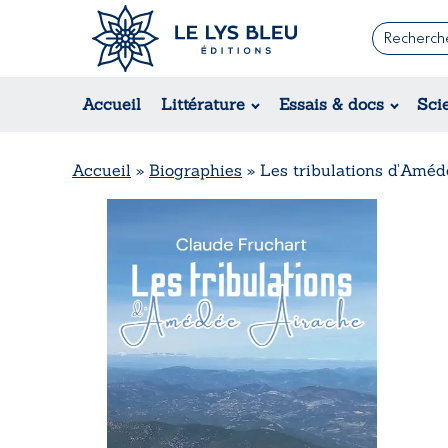
Romans
Contemporain
Accueil
Littérature
Essais & docs
Sci
Suspense / Thriller / Policier
Fantastique
Science-fiction
Accueil
»
Biographies
»
Les tribulations d’Amé