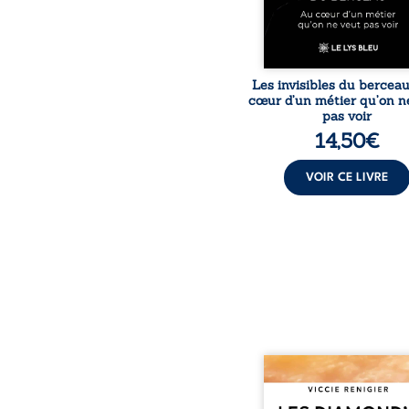
le voile sur les coulisses d’
Les invisibles du bercea
cœur d’un métier qu’on n
pas voir
14,50
€
VOIR CE LIVRE
Revenge est à la têt
Diamond’s, un clan de m
aussi réputé et respec