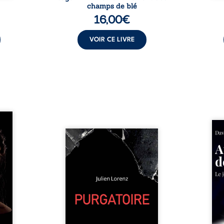
champs de blé
16,00
€
VOIR CE LIVRE
les et
nfions
Né da
re la
Vingt années d’écriture, de
la vi
 des
blessures, d’émotions et de
famil
ue une
pensées se rencontrent dans
dest
onne :
ce recueil profondément
ruptur
ires,
intime. Entre nouvelles
livre
ent,
autobiographiques, poèmes
survi
tes… À
bruts, pamphlets et réflexions
ascen
nages
philosophiques, chaque texte
ses r
ropre
ouvre une porte sur
prix 
l lève
l’existence. Ici, nul ordre
monde