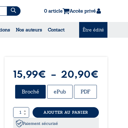
0 article
Accès privé
es & Contes
tions
Nos auteurs
Contact
Être édité
CONSULTEZ NOS MEILLEURES
VENTES
Plage
15,99
€
–
20,90
€
de
Broché
ePub
PDF
prix :
quantité
AJOUTER AU PANIER
15,99
de
Les
Paiement sécurisé