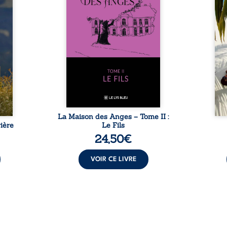
, sans
seulement un inconnu qui rôde
tren
tidien
autour du domaine et dont
comm
ladie
Firmin, le fidèle majordome,
nouve
dicale
redoute les visites, le passé
dans 
tions.
encombrant d’Anatole-
toute
ue les
Eustache, la malédiction
eux, 
t : la
familiale, mais aussi la toute-
brûl
sement
puissance de Gauthier. Mais
secre
pas ...
comment dompter cet enfant
l’imp
avant qu’il ...
La Maison des Anges – Tome II :
ière
Le Fils
24,50
€
VOIR CE LIVRE