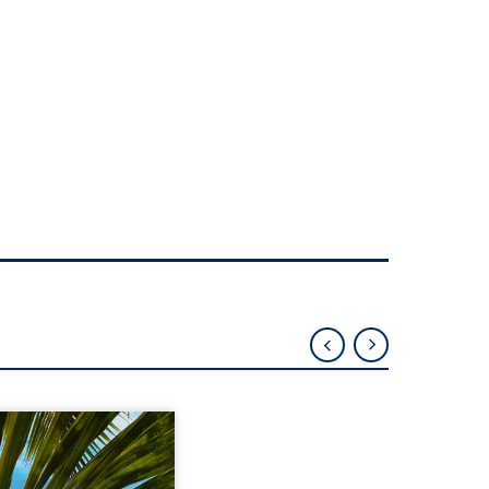
eil, Pierre, jeune retraité,
vre qu’il est devenu une
sante femme métissée de