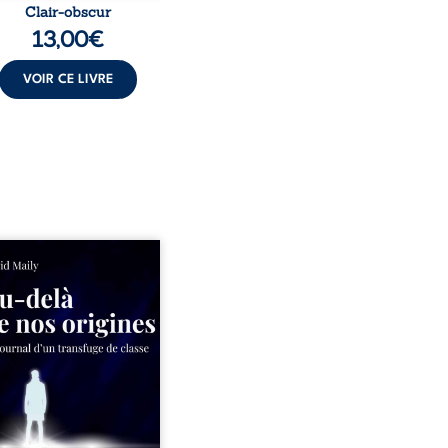
Clair-obscur
13,00
€
VOIR CE LIVRE
ns un milieu populaire où
olence et les fractures
iales tenaient lieu de
in, David a choisi la
e. Très tôt, l’école et les
s deviennent ses armes de
e, le moteur d’une lente
sion sociale. S’arracher à
acines exige pourtant un
invisible. Pris entre deux
s, l’homme réalise que