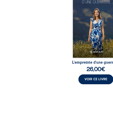
d’une guerrière livre
détour, le récit d’un quo
bouleversé par la ma
chronique, l’errance mé
et de longues hospitalisa
L’auteure y raconte ce q
dossiers médicaux taisen
peur, l’isolement, l’épui
et le sentiment de ne 
L’empreinte d’une guerr
26,00
€
VOIR CE LIVRE