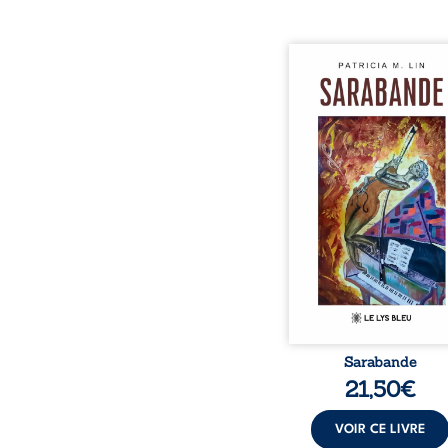
Aux chants crépitants de 
Sous le silence ouaté
neige en hiver, Au co
nuits pâles, Dans la 
bienveillante de la lune, 
pensées, révoltes et es
Des mots s’assemblent, co
rebelles aux règles 
poésie, mais chanta
rythme. Ils formen
sarabande, passionnée so
Sarabande
21,50
€
VOIR CE LIVRE