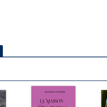
Nous sommes en 1979, soit 15
nfance
ans après le décès du
Au rév
se ses
patriarche Anatole-Eustache.
décou
reinte
La famille devra affronter non
sédui