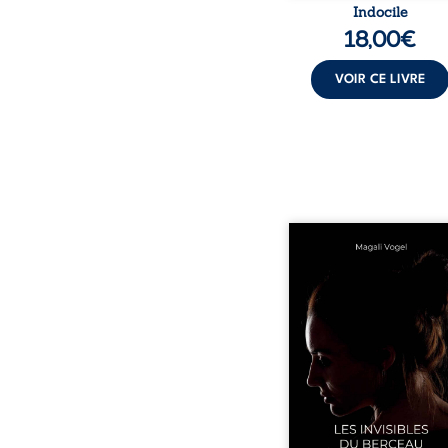
Indocile
18,00
€
VOIR CE LIVRE
Qui prend soin de cel
ceux auxquels nous co
nos enfants ? Derriè
douceur apparente
maisons d’accueil se jo
réalité que nul ne soupç
rémunérations dériso
solitude, épuisem
responsabilités écrasan
travers des témoig
saisissants et sa p
expérience, Magali Voge