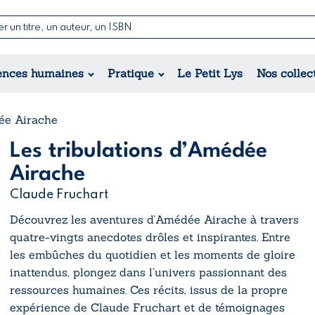
Nouvell
Poésie
Romance
Jeunesse
ences humaines
Pratique
Le Petit Lys
Nos collec
Théâtre
Érotique
Historique
Régional
dée Airache
Les tribulations d’Amédée
Airache
Claude Fruchart
Découvrez les aventures d’Amédée Airache à travers
quatre-vingts anecdotes drôles et inspirantes. Entre
les embûches du quotidien et les moments de gloire
inattendus, plongez dans l’univers passionnant des
ressources humaines. Ces récits, issus de la propre
expérience de Claude Fruchart et de témoignages