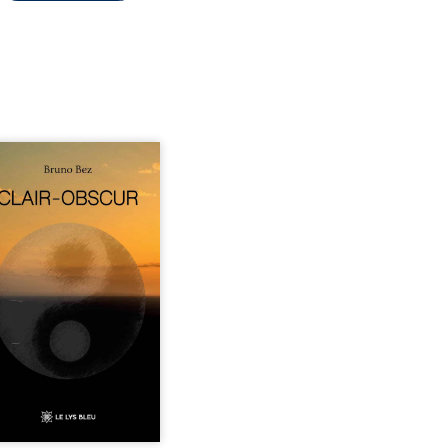
sé en alexandrins, Clair-
r aborde la spiritualité,
relations humaines, la
e et les territoires à
tir d’expériences
nnelles. Entre clarté et
curité, les poèmes
isent les observations et
essentis façonnés au fil
 vie. Ils portent un regard
ble sur l’existence et le
 contemporain, invitant
hacun à questionner ses ...