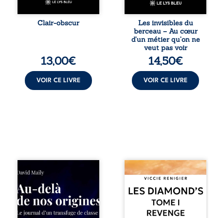
façonnés au fil
responsabilités
d’une vie. Ils
écrasantes… À
portent un regard
travers des
Clair-obscur
Les invisibles du
sensible sur
témoignages
berceau – Au cœur
l’existence et le
saisissants et sa
d’un métier qu’on ne
monde
propre expérience,
veut pas voir
contemporain,
Magali Vogel lève
13,00
€
14,50
€
invitant chacun à
le voile sur les
questionner ses ...
coulisses d’une ...
VOIR CE LIVRE
VOIR CE LIVRE
Né dans un milieu
Revenge est à la
populaire où la
tête des
violence et les
Diamond’s, un clan
fractures
de motards aussi
familiales tenaient
réputé et respecté
lieu de destin,
que redouté dans