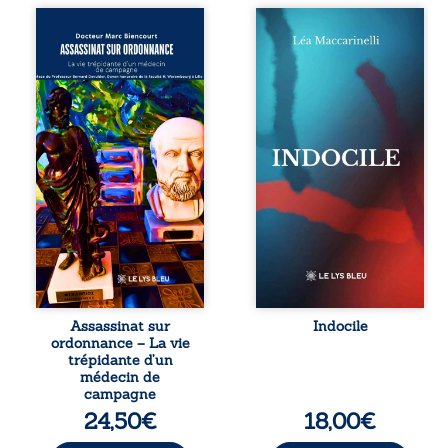
Assassinat sur
Quatre parties.
ordonnance – La
Quatre refus.
vie trépidante
Quatre visages
d’un médecin de
d’une existence en
campagne est la
friction. Entre les
réédition enrichie
silences qu’on ne
et actualisée du
déchiffre pas, les
témoignage du
amours qu’on
Docteur Marc
dérange, les corps
Biencourt, ancien
qu’on administre
médecin de
et les liens qu’on
famille, qui revient
sabote, cet
sur son parcours
ouvrage parle à
médical, syndical
celles et ceux qui
et ordinal. Depuis
vivent trop fort,
septembre 2013, il
trop vrai, trop tôt.
raconte le long
Indocile est une
combat qui l’a
traversée. Une
Assassinat sur
Indocile
conduit à être
langue nue. Une
ordonnance – La vie
écarté du corps
insurrection
trépidante d’un
médical, malgré
calme. Une
médecin de
une décision de
déclaration
campagne
première instance
d’existence pour ...
24,50
€
18,00
€
...