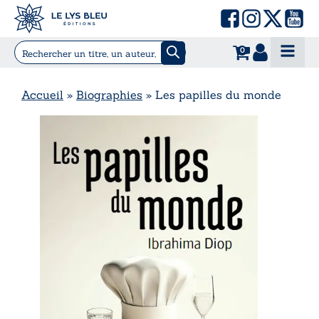
0
Accueil
»
Biographies
»
Les papilles du monde