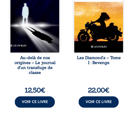
David a choisi la
tout le pays. Rien
rupture. Très tôt,
ne la prédestinait
l’école et les livres
à cette vie, mais
deviennent ses
les épreuves ont
armes de survie, le
forgé une femme
moteur d’une
dure, inaccessible
lente ascension
et résolue à ne
sociale. S’arracher
jamais dévoiler
à ses racines
ses faiblesses,
exige pourtant un
jusqu’à ce que le
prix invisible. Pris
mystérieux Juan
entre deux
croise sa route.
Au-delà de nos
Les Diamond’s – Tome
mondes, l’homme
Chef d’une famille
origines – Le journal
I : Revenge
réalise que les
de Nomads, Juan
d’un transfuge de
succès
porte lui aussi le
classe
professionnels ne
poids ...
guérissent ni ...
12,50
€
22,00
€
VOIR CE LIVRE
VOIR CE LIVRE