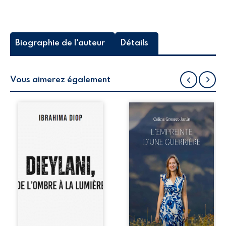
Biographie de l'auteur
Détails
Vous aimerez également
Dieylani est un
Que reste-t-il de
petit être dont la
l’enfance lorsque
naissance a été
la maladie impose
une source de
ses propres règles
bonheur pour son
? L’empreinte
entourage. Mais, la
d’une guerrière
découverte de sa
livre, sans détour,
trisomie 21 jette
le récit d’un
une ombre sur ses
quotidien
parents. Toutefois,
bouleversé par la
son innocence, sa
maladie
joie de vivre et
chronique,
son amour
l’errance médicale
inconditionnel
et de longues