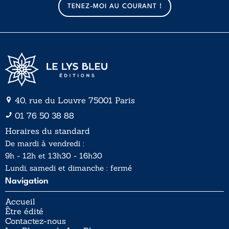
a
TENEZ-MOI AU COURANT !
i
i
l
l
*
40, rue du Louvre 75001 Paris
01 76 50 38 88
Horaires du standard
De mardi à vendredi :
9h - 12h et 13h30 - 16h30
Lundi, samedi et dimanche : fermé
Navigation
Accueil
Être édité
Contactez-nous