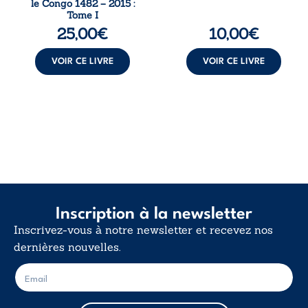
le Congo 1482 – 2015 :
mieux
et la ...
Tome I
comprendre le ...
25,00
€
10,00
€
VOIR CE LIVRE
VOIR CE LIVRE
Inscription à la newsletter
Inscrivez-vous à notre newsletter et recevez nos
dernières nouvelles.
E
E
-
-
m
m
a