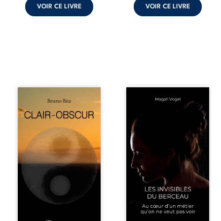
VOIR CE LIVRE
VOIR CE LIVRE
Composé en
Qui prend soin de
alexandrins, Clair-
celles et ceux
obscur aborde la
auxquels nous
spiritualité, les
confions nos
relations
enfants ? Derrière
humaines, la
la douceur
nature et les
apparente des
territoires à partir
maisons d’accueil
d’expériences
se joue une réalité
personnelles.
que nul ne
Entre clarté et
soupçonne :
obscurité, les
rémunérations
poèmes traduisent
dérisoires,
les observations
solitude,
et les ressentis
épuisement,