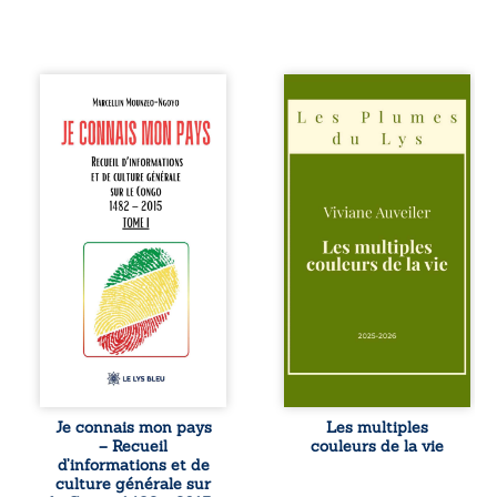
Je connais mon
Trois récits, trois
pays se présente
existences saisies
comme une œuvre
à l’instant où tout
de transmission et
bascule. Une
d’éveil civique,
amitié meurtrie
destinée à raviver
cherche
la mémoire
l’apaisement, un
congolaise. En
couple vacillant
retraçant les
recouvre
grandes étapes de
l’espérance, tandis
l’histoire
qu’une femme
nationale, il
interroge les faux
entend combattre
éclats des fêtes
l’ignorance, le
pour en retrouver
repli identitaire et
le sens profond.
l’affaiblissement
Entre souvenirs,
du sentiment
blessures et
patriotique.
désillusions, Les
Je connais mon pays
Les multiples
Accessible à tous,
multiples couleurs
– Recueil
couleurs de la vie
ce recueil offre
de la vie explore la
d’informations et de
des repères
force des liens, le
culture générale sur
essentiels pour
poids des non-dits