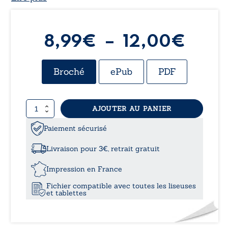
Plag
8,99
€
–
12,00
€
de
Broché
ePub
PDF
prix :
quantité
AJOUTER AU PANIER
8,99
de
Les
Paiement sécurisé
à
papilles
du
Livraison pour 3€, retrait gratuit
monde
12,0
Impression en France
Fichier compatible avec toutes les liseuses
et tablettes