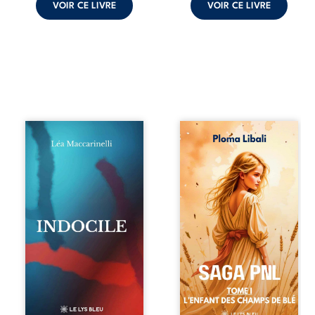
VOIR CE LIVRE
VOIR CE LIVRE
Quatre parties.
Autrefois, les
Quatre refus.
champs d’Atlantis
Quatre visages
vibraient sous le
d’une existence en
vent et les enfants
friction. Entre les
couraient dans les
silences qu’on ne
blés. Puis la
déchiffre pas, les
couronne plia le
amours qu’on
genou, livrant son
dérange, les corps
peuple à l’ombre
qu’on administre
d’Ivorny. À Atove,
et les liens qu’on
Luwel aurait pu
sabote, cet
disparaître dans
ouvrage parle à
les ruines de son
celles et ceux qui
destin ; pourtant,
vivent trop fort,
sous les pierres