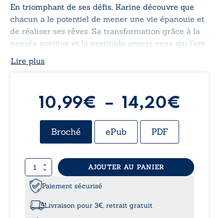
En triomphant de ses défis, Karine découvre que
chacun a le potentiel de mener une vie épanouie et
de réaliser ses rêves. Sa transformation grâce à la
pensée positive et la gratitude envers ceux qui l’ont
soutenue dessinent un parcours inspirant de
Lire plus
résilience et de confiance retrouvée.
Plag
10,99
€
–
14,20
€
de
Broché
ePub
PDF
prix 
quantité
AJOUTER AU PANIER
10,
de
Le
Paiement sécurisé
à
positif
au
Livraison pour 3€, retrait gratuit
bout