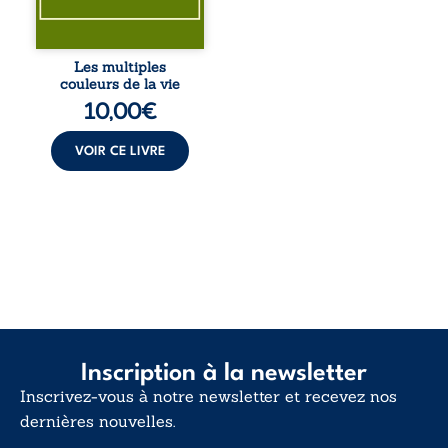
le sens profond.
Entre souvenirs,
blessures et
désillusions, Les
Les multiples
multiples couleurs
couleurs de la vie
de la vie explore la
10,00
€
force des liens, le
poids des non-dits
et la ...
VOIR CE LIVRE
Inscription à la newsletter
Inscrivez-vous à notre newsletter et recevez nos
dernières nouvelles.