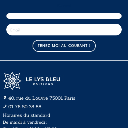
E-mail
E
-
m
a
TENEZ-MOI AU COURANT !
i
l
*
40, rue du Louvre 75001 Paris
01 76 50 38 88
Horaires du standard
De mardi à vendredi :