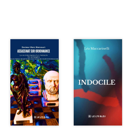
Assassinat sur
Quatre parties.
ordonnance – La
Quatre refus.
vie trépidante
Quatre visages
d’un médecin de
d’une existence en
campagne est la
friction. Entre les
réédition enrichie
silences qu’on ne
et actualisée du
déchiffre pas, les
témoignage du
amours qu’on
Docteur Marc
dérange, les corps
Biencourt, ancien
qu’on administre
médecin de
et les liens qu’on
famille, qui revient
sabote, cet
sur son parcours
ouvrage parle à
médical, syndical
celles et ceux qui
et ordinal. Depuis
vivent trop fort,
septembre 2013, il
trop vrai, trop tôt.
raconte le long
Indocile est une
combat qui l’a
traversée. Une