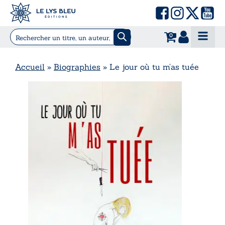
0
Accueil
»
Biographies
»
Le jour où tu m’as tuée