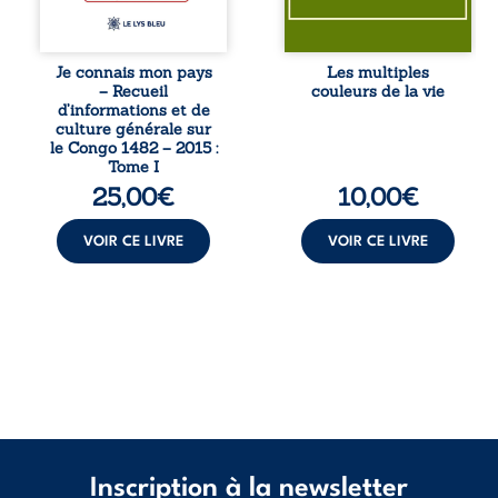
repli identitaire et
le sens profond.
l’affaiblissement
Entre souvenirs,
du sentiment
blessures et
patriotique.
désillusions, Les
Je connais mon pays
Les multiples
Accessible à tous,
multiples couleurs
– Recueil
couleurs de la vie
ce recueil offre
de la vie explore la
d’informations et de
des repères
force des liens, le
culture générale sur
essentiels pour
poids des non-dits
le Congo 1482 – 2015 :
mieux
et la ...
Tome I
comprendre le ...
25,00
€
10,00
€
VOIR CE LIVRE
VOIR CE LIVRE
Inscription à la newsletter