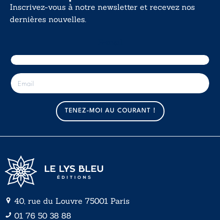
Inscrivez-vous à notre newsletter et recevez nos
dernières nouvelles.
E-mail
E
-
m
a
TENEZ-MOI AU COURANT !
i
l
*
40, rue du Louvre 75001 Paris
01 76 50 38 88