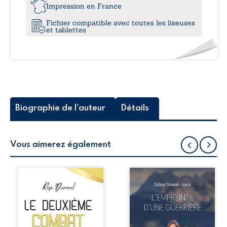
17,4
m’as
Impression en France
tuée
Fichier compatible avec toutes les liseuses
et tablettes
Biographie de l'auteur
Détails
Vous aimerez également
Le deuxième
Que reste-t-il de
combat est un
l’enfance lorsque
voyage intérieur
la maladie impose
fascinant qui vous
ses propres règles
emmène des
? L’empreinte
racines épineuses
d’une guerrière