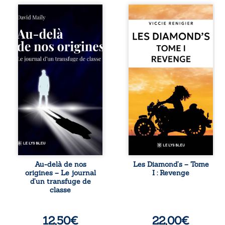
Né dans un milieu
Revenge est à la
populaire où la
tête des
violence et les
Diamond’s, un clan
fractures
de motards aussi
familiales tenaient
réputé et respecté
lieu de destin,
que redouté dans
David a choisi la
tout le pays. Rien
rupture. Très tôt,
ne la prédestinait
l’école et les livres
à cette vie, mais
deviennent ses
les épreuves ont
armes de survie, le
forgé une femme
moteur d’une
dure, inaccessible
lente ascension
et résolue à ne
sociale. S’arracher
jamais dévoiler
à ses racines
ses faiblesses,
exige pourtant un
jusqu’à ce que le
prix invisible. Pris
mystérieux Juan
entre deux
croise sa route.
Au-delà de nos
Les Diamond’s – Tome
mondes, l’homme
Chef d’une famille
origines – Le journal
I : Revenge
réalise que les
de Nomads, Juan
d’un transfuge de
succès
porte lui aussi le
classe
professionnels ne
poids ...
guérissent ni ...
12,50
€
22,00
€