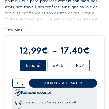
pour lui, elle perd progressivement son mari, ses
amis, son travail, ses repères, ainsi que sa joie de
vivre, sa confiance et son estime de soi, jusqu’à
mettre sa vie en péril.
Le jour où tu m’as tuée
est
une lettre poignante de Rose à John, le récit
Lire plus
bouleversant de son combat, de ses défaites et de
ses victoires, tel un phénix renaissant de ses
cendres.
Plag
12,99
€
–
17,40
€
de
Broché
ePub
PDF
prix 
quantité
AJOUTER AU PANIER
12,9
de
Le
Paiement sécurisé
à
jour
où
Livraison pour 3€, retrait gratuit
tu