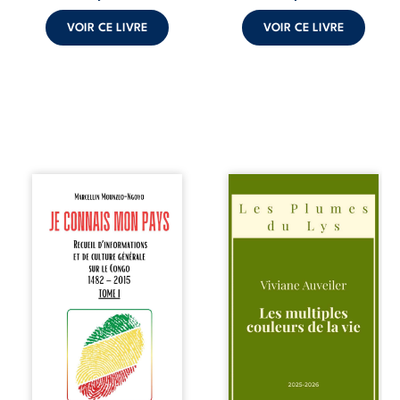
VOIR CE LIVRE
VOIR CE LIVRE
Je connais mon
Trois récits, trois
pays se présente
existences saisies
comme une œuvre
à l’instant où tout
de transmission et
bascule. Une
d’éveil civique,
amitié meurtrie
destinée à raviver
cherche
la mémoire
l’apaisement, un
congolaise. En
couple vacillant
retraçant les
recouvre
grandes étapes de
l’espérance, tandis
l’histoire
qu’une femme
nationale, il
interroge les faux
entend combattre
éclats des fêtes
l’ignorance, le
pour en retrouver