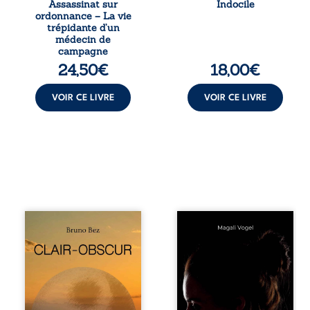
Assassinat sur
Indocile
conduit à être
langue nue. Une
ordonnance – La vie
écarté du corps
insurrection
trépidante d’un
médical, malgré
calme. Une
médecin de
une décision de
déclaration
campagne
première instance
d’existence pour ...
24,50
€
18,00
€
...
VOIR CE LIVRE
VOIR CE LIVRE
Composé en
Qui prend soin de
alexandrins, Clair-
celles et ceux
obscur aborde la
auxquels nous
spiritualité, les
confions nos
relations
enfants ? Derrière
humaines, la
la douceur
nature et les
apparente des
territoires à partir
maisons d’accueil