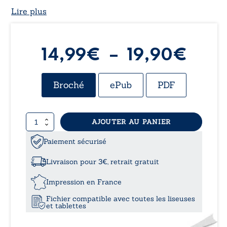
Lire plus
Plag
14,99
€
–
19,90
€
de
Broché
ePub
PDF
prix 
quantité
AJOUTER AU PANIER
14,9
de
L’audience
Paiement sécurisé
à
est
ouverte
Livraison pour 3€, retrait gratuit
:
19,9
faites
Impression en France
entrer
Fichier compatible avec toutes les liseuses
la
et tablettes
juge