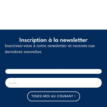
Inscription à la newsletter
Inscrivez-vous à notre newsletter et recevez nos
dernières nouvelles.
E-mail
E
-
m
a
TENEZ-MOI AU COURANT !
i
l
*