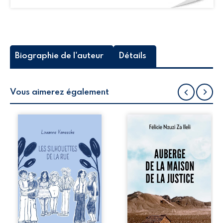
Biographie de l'auteur
Détails
Vous aimerez également
Les silhouettes de
Auberge de la
la rue donne la
maison de la
parole à six
justice est un
personnages
récit-témoignage
ordinaires,
consacré au
traversés par des
parcours
pensées, des
exemplaire de
émotions et des
Mbala Zi Nkuaku
silences qui
Lema Félix.
pourraient
Magistrat intègre,
appartenir à
fervent défenseur
chacun de nous. À
des droits