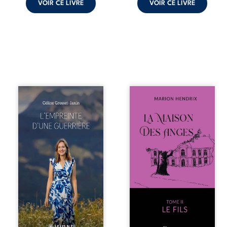
VOIR CE LIVRE
VOIR CE LIVRE
Que reste-t-il de
Nous sommes en
l’enfance lorsque
1979, soit 15 ans
la maladie impose
après le décès du
ses propres règles
patriarche
? L’empreinte
Anatole-Eustache.
d’une guerrière
La famille devra
livre, sans détour,
affronter non
le récit d’un
seulement un
quotidien
inconnu qui rôde
bouleversé par la
autour du
maladie
domaine et dont
chronique,
Firmin, le fidèle
l’errance médicale
majordome,
et de longues
redoute les visites,
hospitalisations.
le passé
L’auteure y
encombrant