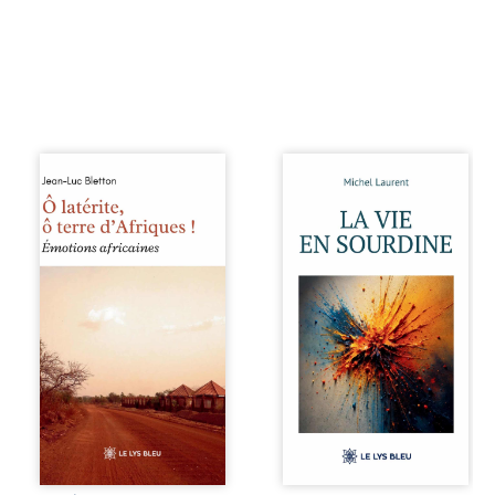
sensible de notre ...
À ...
Ô latérite, ô terre
Nina et Pierre se
d’Afriques ! est un
sont rencontrés
hommage
très jeunes,
poétique et
presque par
authentique aux
hasard, et se sont
paysages, aux
aimés simplement,
rencontres et aux
persuadés que la
émotions brutes
présence de
d’un continent en
l’autre suffirait. Ils
reconstruction,
mènent une
entre traditions et
existence
modernité. Des
modeste, rythmée
souvenirs intimes
par le travail, la
– la pluie à
fatigue et les
Namoungou, le
silences. La mort
baobab de
de la mère de
Zagtouli – aux
Nina, chez qui ils