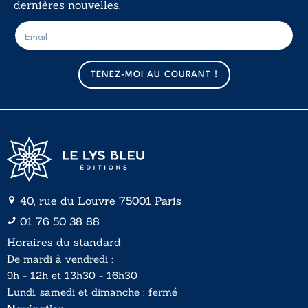
dernières nouvelles.
E
E
-
-
m
m
a
a
TENEZ-MOI AU COURANT !
i
i
l
l
*
40, rue du Louvre 75001 Paris
01 76 50 38 88
Horaires du standard
De mardi à vendredi :
9h - 12h et 13h30 - 16h30
Lundi, samedi et dimanche : fermé