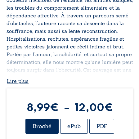
douleurs invisibles de l’enfance, les amitiés toxiques,
les troubles du comportement alimentaire et la
dépendance affective. À travers un parcours semé
d’obstacles, l’auteure raconte sa descente dans la
souffrance, mais aussi sa lente reconstruction.
Hospitalisations, rechutes, espérances fragiles et
petites victoires jalonnent ce récit intime et brut.
Portée par l’amour, la solidarité, et surtout sa propre
détermination, elle nous montre qu’une lumière peut
toujours surgir dans l’obscurité. Cet ouvrage est une
ode au courage, un cri de vérité et un message
Lire plus
d’espoir pour celles et ceux qui luttent dans le
silence.
Plag
8,99
€
–
12,00
€
de
Broché
ePub
PDF
prix :