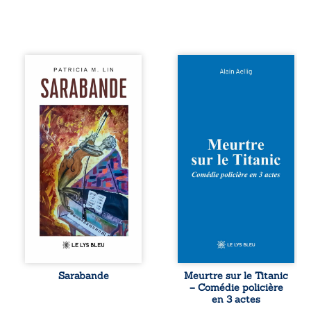
Aux chants
Et si le naufrage
crépitants de l’été,
n’avait pas
Sous le silence
emporté tous ses
ouaté de la neige
secrets ? À bord
en hiver, Au cours
du Titanic, lors du
de nuits pâles,
voyage inaugural
Dans la clarté
en 1912, un
bienveillante de la
meurtre est
lune, Rêves,
commis. Le drame
pensées, révoltes
disparaît avec le
et espoirs… Des
navire, englouti
mots s’assemblent,
dans les
colorés, rebelles
profondeurs de
aux règles de la
l’Atlantique. Sept
poésie, mais
décennies plus
chantant en
tard, la
rythme. Ils
découverte de
forment une
l’épave fait
Sarabande
Meurtre sur le Titanic
sarabande,
resurgir un secret
– Comédie policière
passionnée
que l’on croyait
en 3 actes
souvent, plus ...
perdu. Dans un