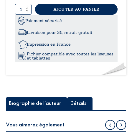
quantité
AJOUTER AU PANIER
8,99
de
La
Paiement sécurisé
à
force
d’une
Livraison pour 3€, retrait gratuit
fille
12,0
ayant
Impression en France
subi
Fichier compatible avec toutes les liseuses
une
et tablettes
éternelle
souffrance
Biographie de l'auteur
Détails
Vous aimerez également